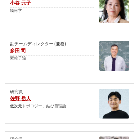
小谷 元子
幾何学
副チームディレクター (兼務)
多田 司
素粒子論
研究員
佐野 岳人
低次元トポロジー、結び目理論