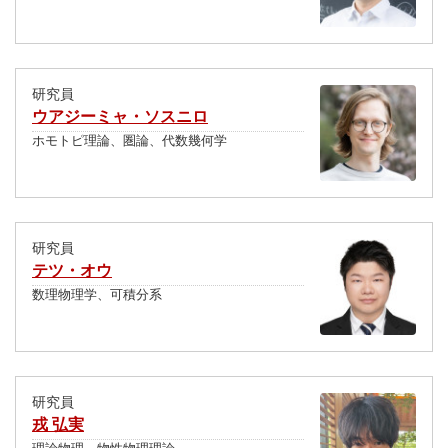
研究員
ウアジーミャ・ソスニロ
ホモトピ理論、圏論、代数幾何学
研究員
テツ・オウ
数理物理学、可積分系
研究員
戎 弘実