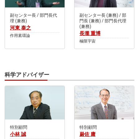
副センター長 / 部門長代
副センター長 (兼務) / 部
理 (兼務)
門長 (兼務) / 部門長代理
(兼務)
河東 泰之
長瀧 重博
作用素環論
極限宇宙
科学アドバイザー
特別顧問
特別顧問
小林 誠
巌佐 庸