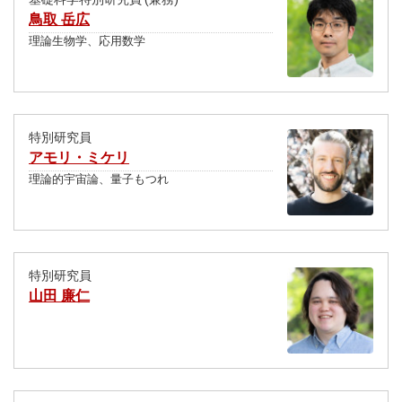
鳥取 岳広
理論生物学、応用数学
特別研究員
アモリ・ミケリ
理論的宇宙論、量子もつれ
特別研究員
山田 廉仁