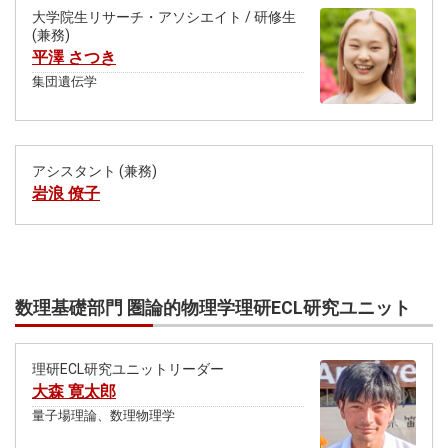
大学院生リサーチ・アソシエイト / 研修生
(兼務)
平澤 さつき
集団遺伝学
アシスタント (兼務)
岩浪 僚子
数理基礎部門 圏論的物理学理研ECL研究ユニット
理研ECL研究ユニットリーダー
大森 寛太郎
量子場理論、数理物理学