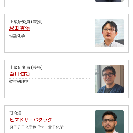
上級研究員 (兼務)
杉田 有治
理論化学
上級研究員 (兼務)
白川 知功
物性物理学
研究員
ヒマドリ・パタック
原子分子光学物理学、量子化学