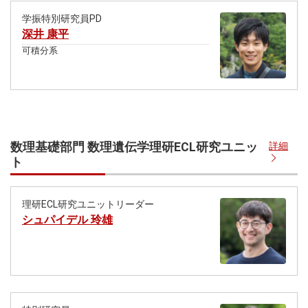
学振特別研究員PD
深井 康平
可積分系
数理基礎部門 数理遺伝学理研ECL研究ユニッ
詳細
ト
理研ECL研究ユニットリーダー
シュパイデル 玲雄