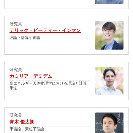
研究員
デリック・ビーティー・インマン
理論・計算宇宙論
研究員
カミリア・デミデム
高エネルギー天体物理学における理論と計算
手法
研究員
青木 俊太朗
宇宙論、素粒子理論