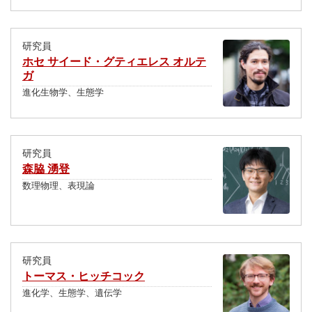
研究員
ホセ サイード・グティエレス オルテ
ガ
進化生物学、生態学
研究員
森脇 湧登
数理物理、表現論
研究員
トーマス・ヒッチコック
進化学、生態学、遺伝学