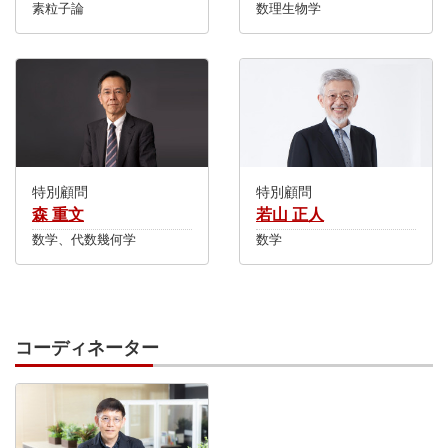
素粒子論
数理生物学
特別顧問
特別顧問
森 重文
若山 正人
数学、代数幾何学
数学
コーディネーター