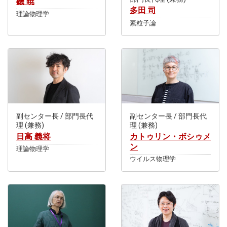
磯 暁
多田 司
理論物理学
素粒子論
副センター長 / 部門長代
副センター長 / 部門長代
理 (兼務)
理 (兼務)
日高 義将
カトゥリン・ボシゥメ
ン
理論物理学
ウイルス物理学