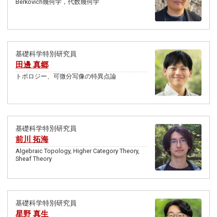
Berkovich幾何学，代数幾何学
基礎科学特別研究員
田邊 真郷
トポロジー、可微分写像の特異点論
基礎科学特別研究員
前川 拓海
Algebraic Topology, Higher Category Theory,
Sheaf Theory
基礎科学特別研究員
星野 真生