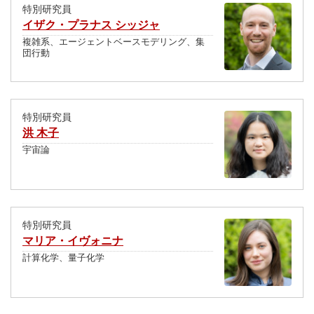
特別研究員
イザク・プラナス シッジャ
複雑系、エージェントベースモデリング、集
団行動
特別研究員
洪 木子
宇宙論
特別研究員
マリア・イヴォニナ
計算化学、量子化学