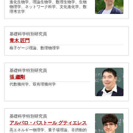
進化生物学、理論生物学、数理生物学、生物
物理学、ネットワーク科学、文化進化学、数
理考古学
基礎科学特別研究員
青木 匠門
格子ゲージ理論、数理物理学
基礎科学特別研究員
張 繼剛
代数幾何学、双有理幾何学
基礎科学特別研究員
アルバロ・パストール グティエレス
高エネルギー物理学、量子場理論、非摂動的