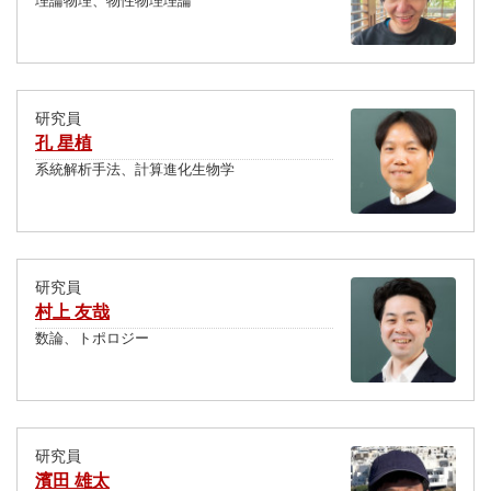
理論物理、物性物理理論
研究員
孔 星植
系統解析手法、計算進化生物学
研究員
村上 友哉
数論、トポロジー
研究員
濱田 雄太