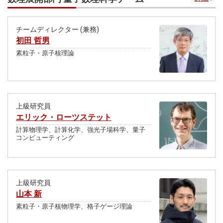
チームディレクター (兼務)
初田 哲男
素粒子・原子核理論
上級研究員
エリック・ローツステット
計算物理学、計算化学、強光子場科学、量子
コンピューティング
上級研究員
山本 新
素粒子・原子核物理学、格子ゲージ理論