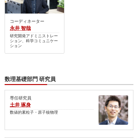
コーディネーター
永井 智哉
研究開発アドミニストレー
ション、科学コミュニケー
ション
数理基礎部門 研究員
専任研究員
土井 琢身
数値的素粒子・原子核物理