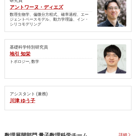
研究員
アントワーヌ・ディエズ
数理生物学、偏微分方程式、確率過程、エー
ジェントベースモデル、動力学理論、イン・
シリコモデリング
基礎科学特別研究員
地引 知栄
トポロジー, 数学
アシスタント (兼務)
川津 ゆう子
数理展開部門 量子数理科学チーム
詳細