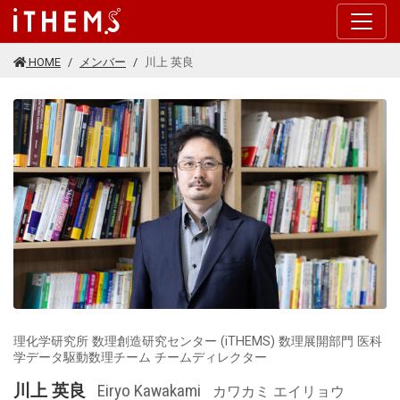
このページの本文に移動する
HOME
メンバー
川上 英良
理化学研究所 数理創造研究センター (iTHEMS) 数理展開部門 医科
学データ駆動数理チーム チームディレクター
川上 英良
Eiryo Kawakami
カワカミ エイリョウ