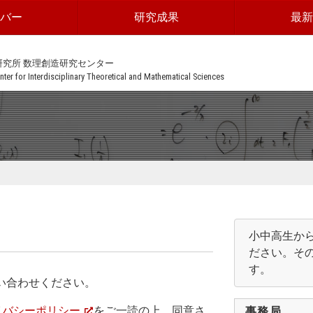
ンバー
研究成果
最新
研究所 数理創造研究センター
ter for Interdisciplinary Theoretical and Mathematical Sciences
⼩中⾼⽣か
ださい。そ
す。
問い合わせください。
イバシーポリシー
をご一読の上、同意さ
事務局