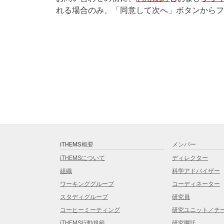
れる場合のみ、「同意して次へ」ボタンからフ
iTHEMS概要
メンバー
iTHEMSについて
ディレクター
組織
科学アドバイザー
ワーキンググループ
コーディネーター
スタディグループ
研究員
コーヒーミーティング
研究ユニット／チ
iTHEMS行動規範
研究嘱託