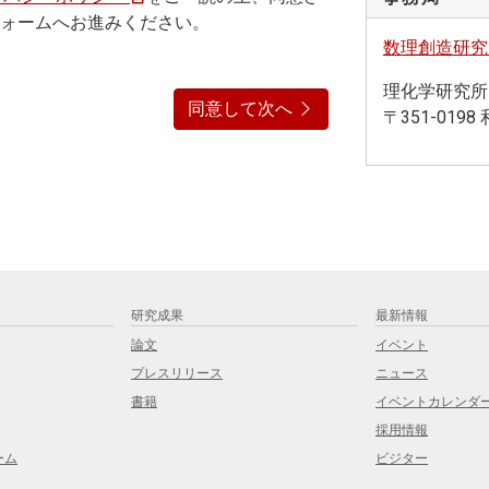
ォームへお進みください。
数理創造研究
理化学研究所 
同意して次へ
〒351-0198
研究成果
最新情報
論文
イベント
プレスリリース
ニュース
書籍
イベントカレンダ
採用情報
ーム
ビジター