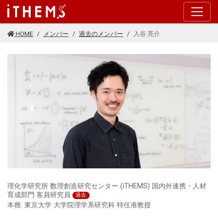
このページの本文に移動する
HOME
メンバー
過去のメンバー
入谷 亮介
理化学研究所 数理創造研究センター (iTHEMS) 国内外連携・人材
育成部門 客員研究員
過去
本務: 東京大学 大学院理学系研究科 特任准教授