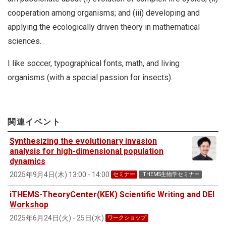
cooperation among organisms; and (iii) developing and
applying the ecologically driven theory in mathematical
sciences.
I like soccer, typographical fonts, math, and living
organisms (with a special passion for insects).
関連イベント
Synthesizing the evolutionary invasion
analysis for high-dimensional population
dynamics
2025年9月4日(木) 13:00 - 14:00
セミナー
iTHEMS生物学セミナー
iTHEMS-TheoryCenter(KEK) Scientific Writing and DEI
Workshop
2025年6月24日(火) - 25日(水)
ワークショップ