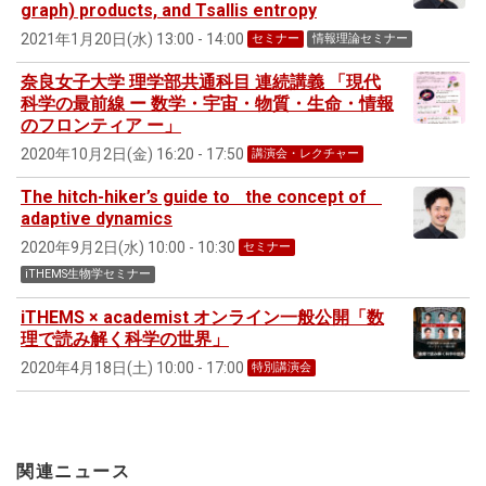
graph) products, and Tsallis entropy
2021年1月20日(水) 13:00 - 14:00
セミナー
情報理論セミナー
奈良女子大学 理学部共通科目 連続講義 「現代
科学の最前線 ー 数学・宇宙・物質・生命・情報
のフロンティア ー」
2020年10月2日(金) 16:20 - 17:50
講演会・レクチャー
The hitch-hiker’s guide to the concept of
adaptive dynamics
2020年9月2日(水) 10:00 - 10:30
セミナー
iTHEMS生物学セミナー
iTHEMS × academist オンライン一般公開「数
理で読み解く科学の世界」
2020年4月18日(土) 10:00 - 17:00
特別講演会
関連ニュース