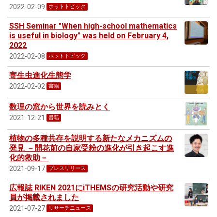
2022-02-09
ホットトピック
SSH Seminar "When high-school mathematics
is useful in biology" was held on February 4,
2022
2022-02-08
ホットトピック
寄生虫進化生態学
2022-02-02
書籍
数理の窓から世界を読みとく
2021-12-21
書籍
植物の多種共存を説明する新たなメカニズムの
発見 －開花前の自家受粉の進化が引き起こす進
化的救助－
2021-09-17
プレスリリース
広報誌 RIKEN 2021にiTHEMSの研究活動や研究
員が掲載されました
2021-07-27
リサーチニュース