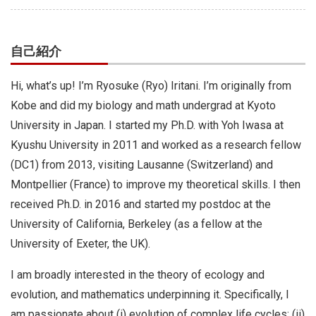
自己紹介
Hi, what’s up! I’m Ryosuke (Ryo) Iritani. I’m originally from
Kobe and did my biology and math undergrad at Kyoto
University in Japan. I started my Ph.D. with Yoh Iwasa at
Kyushu University in 2011 and worked as a research fellow
(DC1) from 2013, visiting Lausanne (Switzerland) and
Montpellier (France) to improve my theoretical skills. I then
received Ph.D. in 2016 and started my postdoc at the
University of California, Berkeley (as a fellow at the
University of Exeter, the UK).
I am broadly interested in the theory of ecology and
evolution, and mathematics underpinning it. Specifically, I
am passionate about (i) evolution of complex life cycles; (ii)