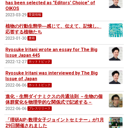
has been selected as "Editors' Choice" of
OIKOS
2023-03-29
受賞情報
植物の行動生態学―感じて、伝えて、記憶し、
応答する植物たち
2023-01-30
書籍
Ryosuke Iritani wrote an essay for The Big
Issue Japan 445
2022-12-27
ホットトピック
Ryosuke Iritani was interviewed by The Big
Issue of Japan
2022-06-06
ホットトピック
進化・生態ダイナミクスの共通法則 －生物の個
体群変化を物理学的な関係式で記述する－
2022-06-06
プレスリリース
「理研AIP-数理女子ジョイントセミナー」が1月
29日開催されました