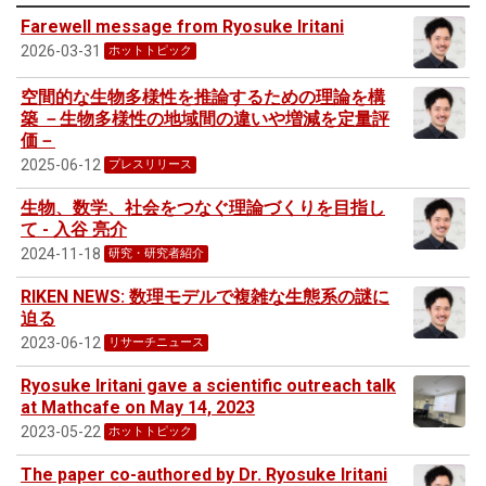
Farewell message from Ryosuke Iritani
2026-03-31
ホットトピック
空間的な生物多様性を推論するための理論を構
築 －生物多様性の地域間の違いや増減を定量評
価－
2025-06-12
プレスリリース
生物、数学、社会をつなぐ理論づくりを目指し
て - 入谷 亮介
2024-11-18
研究・研究者紹介
RIKEN NEWS: 数理モデルで複雑な生態系の謎に
迫る
2023-06-12
リサーチニュース
Ryosuke Iritani gave a scientific outreach talk
at Mathcafe on May 14, 2023
2023-05-22
ホットトピック
The paper co-authored by Dr. Ryosuke Iritani