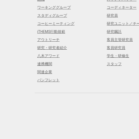
ワーキンググループ
コーディネーター
スタディグループ
研究員
コーヒーミーティング
研究ユニット／チ
iTHEMS行動規範
研究嘱託
アウトリーチ
客員主管研究員
研究・研究者紹介
客員研究員
八木アワード
学生・研修生
連携機関
スタッフ
関連企業
パンフレット