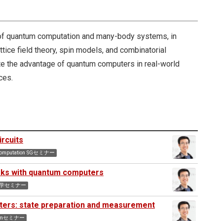
 of quantum computation and many-body systems, in
attice field theory, spin models, and combinatorial
e the advantage of quantum computers in real-world
ces.
ircuits
Computation SGセミナー
orks with quantum computers
物学セミナー
ters: state preparation and measurement
tumセミナー