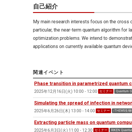
自己紹介
My main research interests focus on the cross
particular, the near-term quantum algorithm for l
optimization problems. We intend to demonstrat
applications on currently available quantum devi
関連イベント
Phase transition in parametrized quantum c
2025年12月16日(火) 10:00 - 12:00
セミナー
Quantum 
Simulating the spread of infection in netw
2025年6月26日(木) 13:00 - 14:00
セミナー
iTHEMS生
Extracting particle mass on quantum compu
2025年6月3日(火) 11:00 - 12:30
セミナー
RIKEN Quan