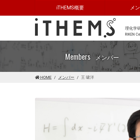
このページの本文に移動する
iTHEMS概要
メ
理化学
RIKEN Cen
Members
メンバー
HOME
メンバー
王 啸洋