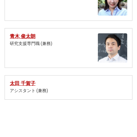
青木 俊太朗
研究支援専門職 (兼務)
太田 千賀子
アシスタント (兼務)