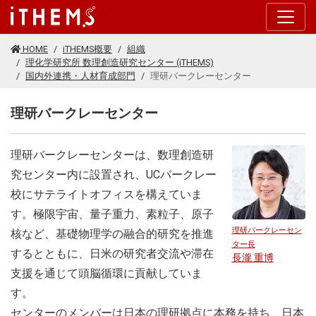
このページの本文に移動する
HOME
iTHEMS概要
組織
理化学研究所 数理創造研究センター (iTHEMS)
国内外連携・人材育成部門
理研バークレーセンター
理研バークレーセンター
理研バークレーセンターは、数理創造研
究センター内に設置され、UCバークレー
校にサテライトオフィスを構えていま
す。極限宇宙、量子重力、素粒子、原子
理研バークレーセン
核など、基礎物理学の融合的研究を推進
ター長
するとともに、日米の研究者交流や滞在
長瀧 重博
支援を通じて頭脳循環に貢献していま
す。
センターのメンバーは日本の理研拠点に本務を持ち、日本