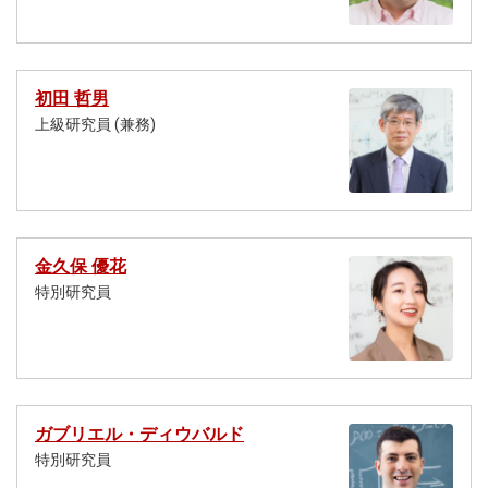
初田 哲男
上級研究員 (兼務)
金久保 優花
特別研究員
ガブリエル・ディウバルド
特別研究員