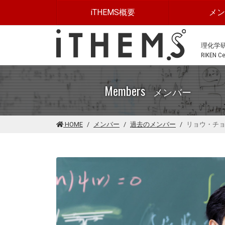
このページの本文に移動する
iTHEMS概要
メ
理化学
RIKEN Cen
Members
メンバー
HOME
メンバー
過去のメンバー
リョウ・チ