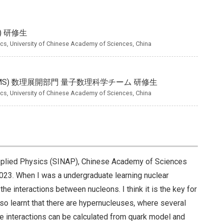
) 研修生
ics, University of Chinese Academy of Sciences, China
MS) 数理展開部門 量子数理科学チーム 研修生
ics, University of Chinese Academy of Sciences, China
 Applied Physics (SINAP), Chinese Academy of Sciences
023. When I was a undergraduate learning nuclear
he interactions between nucleons. I think it is the key for
lso learnt that there are hypernucleuses, where several
he interactions can be calculated from quark model and