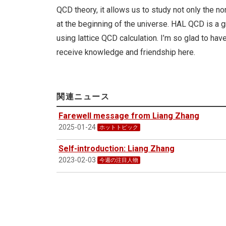
QCD theory, it allows us to study not only the 
at the beginning of the universe. HAL QCD is a 
using lattice QCD calculation. I’m so glad to ha
receive knowledge and friendship here.
関連ニュース
Farewell message from Liang Zhang
2025-01-24
ホットトピック
Self-introduction: Liang Zhang
2023-02-03
今週の注目人物