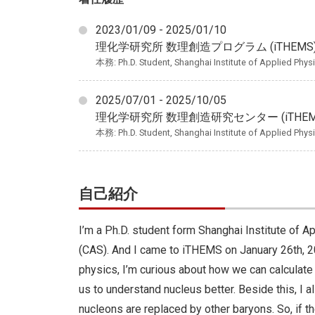
2023/01/09 - 2025/01/10
理化学研究所 数理創造プログラム (iTHEMS
本務: Ph.D. Student, Shanghai Institute of Applied Phys
2025/07/01 - 2025/10/05
理化学研究所 数理創造研究センター (iTHE
本務: Ph.D. Student, Shanghai Institute of Applied Phys
自己紹介
I’m a Ph.D. student form Shanghai Institute of
(CAS). And I came to iTHEMS on January 26th, 2
physics, I’m curious about how we can calculate t
us to understand nucleus better. Beside this, I a
nucleons are replaced by other baryons. So, if t