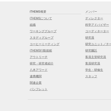
iTHEMS概要
メンバー
iTHEMSについて
ディレクター
組織
科学アドバイザー
ワーキンググループ
コーディネーター
スタディグループ
研究員
コーヒーミーティング
研究ユニット／チ
iTHEMS行動規範
研究嘱託
アウトリーチ
客員主管研究員
研究・研究者紹介
客員研究員
八木アワード
学生・研修生
連携機関
スタッフ
関連企業
パンフレット