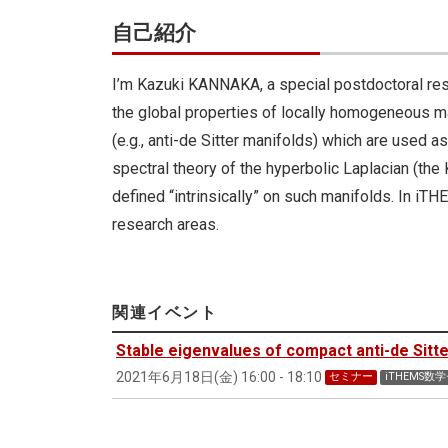
自己紹介
I’m Kazuki KANNAKA, a special postdoctoral res
the global properties of locally homogeneous ma
(e.g., anti-de Sitter manifolds) which are used 
spectral theory of the hyperbolic Laplacian (the 
defined “intrinsically” on such manifolds. In iTHE
research areas.
関連イベント
Stable eigenvalues of compact anti-de Sitt
2021年6月18日(金) 16:00 - 18:10
セミナー
iTHEMS数