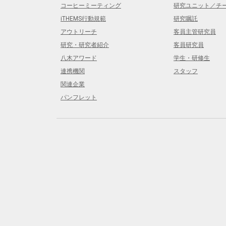
コーヒーミーティング
研究ユニット／チ
iTHEMS行動規範
研究嘱託
アウトリーチ
客員主管研究員
研究・研究者紹介
客員研究員
八木アワード
学生・研修生
連携機関
スタッフ
関連企業
パンフレット