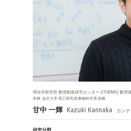
理化学研究所 数理創造研究センター (iTHEMS) 数
本務: 金沢大学 理工研究域 数物科学系 助教
甘中 一輝
Kazuki Kannaka
カンナ
研究分野