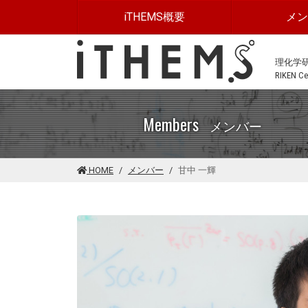
このページの本文に移動する
iTHEMS概要
メ
理化学
RIKEN Cen
Members
メンバー
HOME
メンバー
甘中 一輝