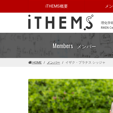
このページの本文に移動する
iTHEMS概要
メ
理化学
RIKEN Cen
Members
メンバー
HOME
メンバー
イザク・プラナス シッジャ