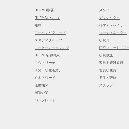
iTHEMS概要
メンバー
iTHEMSについて
ディレクター
組織
科学アドバイザー
ワーキンググループ
コーディネーター
スタディグループ
研究員
コーヒーミーティング
研究ユニット／チ
iTHEMS行動規範
研究嘱託
アウトリーチ
客員主管研究員
研究・研究者紹介
客員研究員
八木アワード
学生・研修生
連携機関
スタッフ
関連企業
パンフレット