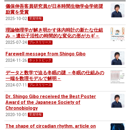
儀保伸吾客員研究員が日本時間生物学会学術奨
励賞を受賞
2025-10-02
受賞情報
理論物理学が解き明かす体内時計の新たな仕組
み －遺伝子活性の時間的な変化の形がカギ－
2025-07-24
プレスリリース
Farewell message from Shingo Gibo
2024-11-26
ホットトピック
データと数学で迫る冬眠の謎 －冬眠の仕組みの
一端を数理モデルで解明－
2024-07-11
プレスリリース
Dr. Shingo Gibo received the Best Poster
Award of the Japanese Society of
Chronobiology
2020-10-01
受賞情報
The shape of circadian rhythm, article on