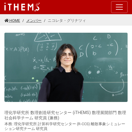
このページの本文に移動する
HOME
メンバー
ニコレタ・グリナツィ
理化学研究所 数理創造研究センター (iTHEMS) 数理展開部門 数理
社会科学チーム 研究員 (兼務)
本務: 理化学研究所 計算科学研究センター (R-CCS) 離散事象シミュレー
ション研究チーム 研究員