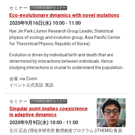
教育プログラム』と連携し、新しい学問的流れが生まれる環
セミナー
iTHEMS生物学セミナー
境を整えつつあります。 第２回目となる今回の会議では、融
Eco-evolutionary dynamics with novel mutations
合分野研究に取り組んでいる臨床医学と数物系の第一線の研
2020年9月16日(水) 10:00 - 11:00
究者がそれぞれ最新の成果報告・意見交換を行い、今後の融
合研究につながるネットワークを形成することによって、第
Hye Jin Park (Junior Research Group Leader, Statistical
１回目の会議の成果をさらに大きく展開・発展させることを
physics of ecology and evolution group, Asia Pacific Center
目指します。
for Theoretical Physics, Republic of Korea)
Evolution is driven by individual birth and death that are
determined by interactions between individuals. Hence
studying interactions is crucial to understand the population
evolution. However, traditional approaches dealt with those
会場: via Zoom
interaction structures are given while spontaneous random
イベント公式言語: 英語
mutations can generate new interactors. We considered
“mutant interactors,” which lead to new interactions between
the residents and invading mutants that can drive the
セミナー
iTHEMS生物学セミナー
population away from the previous equilibrium and lead to
Singular point implies coexistence
changes in the population composition. Thus, first, we
in adaptive dynamics
investigated the changes in the population size induced by
2020年9月9日(水) 10:00 - 11:00
mutant interactors[1]. And then, we applied this approach to
立川 正志 (理化学研究所 数理創造プログラム (iTHEMS) 客員
answer the question about relationships between species[2]: