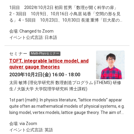
1回目 2002年10月2日 初田 哲男「数理が開く科学の扉」
2・3回目 10月9日、10月16日 小鳥居 祐香「空間の形を見
る」 4・5回目 10月23日、10月30日 長瀧 重博「巨大星の爆
発と中性子星・ブラックホール」 6・7回目 11月6日、11月
会場: Changed to Zoom
13日 仁尾 真紀子「素粒子物理学へようこそ」 8・9回目 11
イベント公式言語: 日本語
月20日、11月27日 入谷 亮介「自然淘汰による進化とゲーム
理論」 10・11回目 12月4日、12月11日 新津 藍「自然から
習うものづくり--合成生物学入門--」 12・13回目 12月18
セミナー
Math-Physセミナー
日、2021年1月8日 大塚 成徳「天気予報の科学--気象学とコン
TQFT, integrable lattice model, and
ピュータシミュレーション--」 14・15回目 2021年1月22
quiver gauge theories
日、1月29日 湯川 英美「極限の世界を拓く量子センシング」
2020年10月2日(金) 16:00 - 18:00
太田 敏博 (理化学研究所 数理創造プログラム (iTHEMS) 研修
生 / 大阪大学 大学院理学研究科 博士課程)
1st part (math): In physics literature, “lattice models” appear
quite often as mathematical models of physical systems, e.g.
Ising model, vertex models, lattice gauge theory. The aim of
the 1st part is to introduce ‘what is (T)QFT,’ ‘what is lattice
会場: via Zoom
model,’ and ‘what does integrability mean’ in the language of
イベント公式言語: 英語
mathematics. In turn, they will play a crucial role in the 2nd