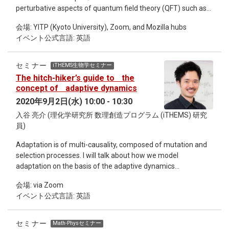
perturbative aspects of quantum field theory (QFT) such as
the resurgence theory, the Lefschetz thimble method, ’t
会場: YITP (Kyoto University), Zoom, and Mozilla hubs
Hooft anomaly matching, and novel lattice setups. Such
イベント公式言語: 英語
developments are still growing very rapidly and making
fruitful connections not only among physicists involved in
fields with broad energy scales but also with
セミナー
iTHEMS生物学セミナー
mathematicians. These developments would enable us to
The hitch-hiker’s guide to the
unveil rich and exciting physics of QFT in the non-perturbative
concept of adaptive dynamics
regime. It is of primary importance to hold a workshop for
2020年9月2日(水) 10:00 - 10:30
researchers in various fields related to the topics to get
入谷 亮介 (理化学研究所 数理創造プログラム (iTHEMS) 研究
together and overview/share the recent progresses, to
員)
discuss future directions, and to seek for possible new
collaborations bridging various fields of
Adaptation is of multi-causality, composed of mutation and
physics/mathematics. For more information, please see on
selection processes. I will talk about how we model
the related link.
adaptation on the basis of the adaptive dynamics
framework. This is a very quick, conceptual talk, rather than
会場: via Zoom
heavily mathematical, to draw attention from more people.
イベント公式言語: 英語
セミナー
Math-Physセミナー