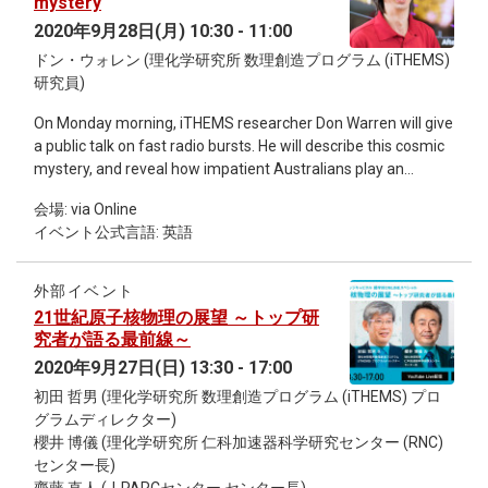
mystery
currently evolving from the conventional way of finding
2020年9月28日(月) 10:30 - 11:00
materials. Instead of developing materials with good
ドン・ウォレン (理化学研究所 数理創造プログラム (iTHEMS)
properties through numerous experiments, materials science
研究員)
is increasingly finding materials using mathematical
predictions. This workshop will discuss these latests
On Monday morning, iTHEMS researcher Don Warren will give
developments and related topics. Although some lectures
a public talk on fast radio bursts. He will describe this cosmic
will take place in Japanese, the majority of talks will be in
mystery, and reveal how impatient Australians play an
English. The deadline for registration is Monday, September
important role in the story. This talk is part of the global
28. For more information, please click on the relevant link.
会場: via Online
Stream You series, hosted by National Geographic and Nerd
イベント公式言語: 英語
Nite. Don’s talk begins at 10:30am, but there will be three talks
before his starting at 9:00am. To watch Don’s talk, or any of
the others, visit facebook.com/nerdnite on Monday and look
外部イベント
for the YouTube link.
21世紀原子核物理の展望 ～トップ研
究者が語る最前線～
2020年9月27日(日) 13:30 - 17:00
初田 哲男 (理化学研究所 数理創造プログラム (iTHEMS) プロ
グラムディレクター)
櫻井 博儀 (理化学研究所 仁科加速器科学研究センター (RNC)
センター長)