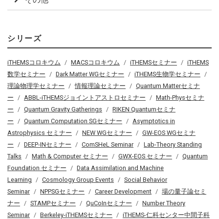
シリーズ
iTHEMSコロキウム
MACSコロキウム
iTHEMSセミナー
iTHEMS
数学セミナー
Dark Matter WGセミナー
iTHEMS生物学セミナー
理論物理学セミナー
情報理論セミナー
Quantum Matterセミナ
ー
ABBL-iTHEMSジョイントアストロセミナー
Math-Physセミナ
ー
Quantum Gravity Gatherings
RIKEN Quantumセミナ
ー
Quantum Computation SGセミナー
Asymptotics in
Astrophysics セミナー
NEW WGセミナー
GW-EOS WGセミナ
ー
DEEP-INセミナー
ComSHeL Seminar
Lab-Theory Standing
Talks
Math & Computer セミナー
GWX-EOS セミナー
Quantum
Foundation セミナー
Data Assimilation and Machine
Learning
Cosmology Group Events
Social Behavior
Seminar
NPPSGセミナー
Career Development
場の量子論セミ
ナー
STAMPセミナー
QuCoInセミナー
Number Theory
Seminar
Berkeley-iTHEMSセミナー
iTHEMS-仁科センター中間子科