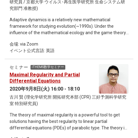
研究員 / 京都大学 ウイルス･再⽣医学研究所 ⽣命システム研
Why is cyclic dominance so rare?
究部⾨ 准教授)
Adaptive dynamics is a relatively new mathematical
framework for studying evolution(~1990s). Under the
influence of the mathematical ecology and the game theory,
adaptive dynamics considers the effect of resident
会場: via Zoom
populations on the fitness landscape. As a result, it explains a
イベント公式言語: 英語
possible mechanism of evolutionary branching. In this talk, I
introduce adaptive dynamics and Pairwise Invasibility Plot
(PIP) analysis, a standard method for understanding the
セミナー
iTHEMS数学セミナー
adaptive dynamics. Then, I propose a new approach to
Maximal Regularity and Partial
analyze the adaptive dynamics which enable us to
Differential Equations
understand higher dimensional systems than PIP does.
2020年9月8日(火) 16:00 - 18:10
古川 賢 (理化学研究所 開拓研究本部 (CPR) 三好予測科学研究
室 特別研究員)
The theory of maximal regularity is a powerful tool to get
solutions having the best regularity to linear partial
differential equations (PDEs) of parabolic type. The theory is
also applicable to show well-posedness of various non-linear