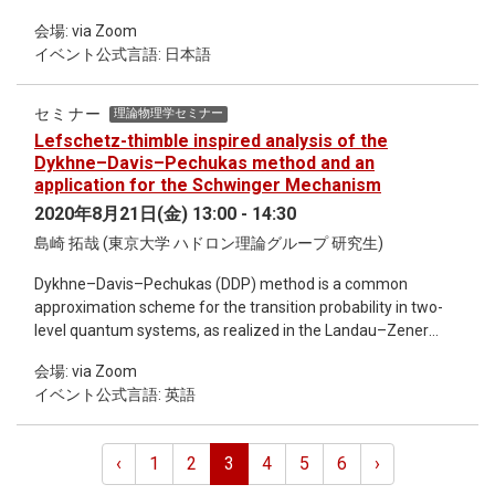
で検証し、最終的には理論的に体系づけていきます。このよ
会場: via Zoom
うな基礎研究で得られた知識は、私たちの生活に直接「役に
イベント公式言語: 日本語
立つ」ものではありません。しかし、5年、10年といった期
間ではなく、100年、1000年単位で考えると、基礎研究は確
実に世の中の役に立ち、私たちはその恩恵にあずかっていま
セミナー
理論物理学セミナー
す。 現在、国内外の大学や研究機関には、企業の経営戦略か
Lefschetz-thimble inspired analysis of the
らきている「選択と集中」の考えが入ってきており、好奇心
Dykhne–Davis–Pechukas method and an
に基づいた研究を進めることが難しくなっています。令和時
application for the Schwinger Mechanism
代において、私たちはどのように基礎研究を継続させていく
2020年8月21日(金) 13:00 - 14:30
ことができるのでしょうか。今回のイベントでは、各分野で
島崎 拓哉 (東京大学 ハドロン理論グループ 研究生)
活躍する3名の研究者にお越しいただき、登壇者の一人でもあ
る初田哲男氏監訳の書籍タイトル『「役に立たない」科学が
Dykhne–Davis–Pechukas (DDP) method is a common
役に立つ』をテーマとした議論を進めていきます。 13:00-
approximation scheme for the transition probability in two-
13:05 開会・趣旨説明 13:05-14:05 話題提供 14:10-
level quantum systems, as realized in the Landau–Zener
15:20 パネルディスカッション 15:20-15:30 まとめ・閉会
effect, leading to an exponentially damping form
定員：1,000名 参加費：無料 対象者：どなたでもご参加いた
会場: via Zoom
comparable to the Schwinger pair production rate. We
だけます 主催：iTHEMS、アカデミスト ZoomのURLは、イベ
イベント公式言語: 英語
analyze the foundation of the DDP method using a modern
ント参加お申込み後にお知らせいたします。 その他詳細、お
complex technique inspired by the Lefschetz-thimble
申し込み等は「関連リンク」よりリンク先をご参照くださ
method. We derive an alternative and more adaptive formula
い。
‹
1
2
3
4
5
6
›
that is useful even when the DDP method is inapplicable. As a
benchmark, we study the modified Landau–Zener model and