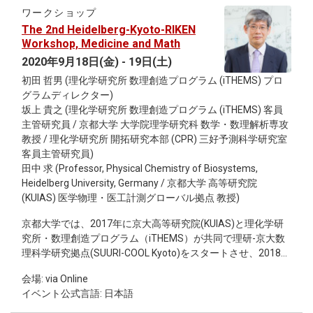
change, and sub-micron scale dense droplets of
ワークショップ
proteins/mRNAs can appear through phase separation. In
The 2nd Heidelberg-Kyoto-RIKEN
this talk, I will discuss our recent topics: (i) structural transition
Workshop, Medicine and Math
of a chromatin with epigenetic marks, (ii) intracellular wetting
2020年9月18日(金) - 19日(土)
of phase-separated droplets, and (iii) spontaneous
初田 哲男 (理化学研究所 数理創造プログラム (iTHEMS) プロ
aggregation of self-propelled individuals.
グラムディレクター)
坂上 貴之 (理化学研究所 数理創造プログラム (iTHEMS) 客員
主管研究員 / 京都大学 大学院理学研究科 数学・数理解析専攻
教授 / 理化学研究所 開拓研究本部 (CPR) 三好予測科学研究室
客員主管研究員)
田中 求 (Professor, Physical Chemistry of Biosystems,
Heidelberg University, Germany / 京都大学 高等研究院
(KUIAS) 医学物理・医工計測グローバル拠点 教授)
京都大学では、2017年に京大高等研究院(KUIAS)と理化学研
究所・数理創造プログラム（iTHEMS）が共同で理研-京大数
理科学研究拠点(SUURI-COOL Kyoto)をスタートさせ、2018年
にはKUIASに医学物理・医工計測グローバル拠点（CiMPhy）
会場: via Online
が設立されました。また, 2019年には京大理学研究科附属サ
イベント公式言語: 日本語
イエンス連携探索センター(SACRA)が発足しました。これら
は、2015年にスタートした『医数物連携勉強会』や『MACS