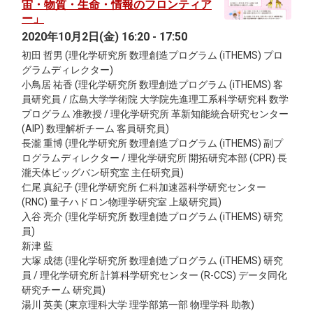
宙・物質・生命・情報のフロンティア
ー」
2020年10月2日(金) 16:20 - 17:50
初田 哲男 (理化学研究所 数理創造プログラム (iTHEMS) プロ
グラムディレクター)
小鳥居 祐香 (理化学研究所 数理創造プログラム (iTHEMS) 客
員研究員 / 広島大学学術院 大学院先進理工系科学研究科 数学
プログラム 准教授 / 理化学研究所 革新知能統合研究センター
(AIP) 数理解析チーム 客員研究員)
長瀧 重博 (理化学研究所 数理創造プログラム (iTHEMS) 副プ
ログラムディレクター / 理化学研究所 開拓研究本部 (CPR) 長
瀧天体ビッグバン研究室 主任研究員)
仁尾 真紀子 (理化学研究所 仁科加速器科学研究センター
(RNC) 量子ハドロン物理学研究室 上級研究員)
入谷 亮介 (理化学研究所 数理創造プログラム (iTHEMS) 研究
員)
新津 藍
大塚 成徳 (理化学研究所 数理創造プログラム (iTHEMS) 研究
員 / 理化学研究所 計算科学研究センター (R-CCS) データ同化
研究チーム 研究員)
湯川 英美 (東京理科大学 理学部第一部 物理学科 助教)