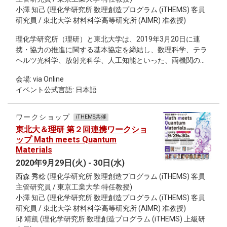
小澤 知己 (理化学研究所 数理創造プログラム (iTHEMS) 客員
provide parameters of a mass-concentration model, which
研究員 / 東北大学 材料科学高等研究所 (AIMR) 准教授)
describes the evolution of halo concentrations, that
reproduces our simulation data within 5% error for haloes
理化学研究所（理研）と東北大学は、2019年3月20日に連
with masses spanning nearly eight orders of magnitude at
携・協力の推進に関する基本協定を締結し、数理科学、テラ
redshift 0
ヘルツ光科学、放射光科学、人工知能といった、両機関の強
みである研究分野・研究課題を軸として連携研究を進めてい
会場: via Online
ます。なかでも数理科学研究においては、東北大学・片平キ
イベント公式言語: 日本語
ャンパスに連携拠点・SUURI-COOL Sendaiを展開するなど、
連携研究のネットワークが広がっております。 このたび、高
校生以上を対象として、トポロジーや量子コンピュータとい
ワークショップ
iTHEMS共催
った数学・物理学の最先端の話題をわかりやすく紹介する市
東北大＆理研 第２回連携ワークショ
民講演会「数学と量子材料のコラボ！」を開催します。 理研
ップ Math meets Quantum
数理創造研究プログラム（iTHEMS）の研究者でもある、東北
Materials
大学 材料科学高等研究所（AIMR）の小澤知己准教授と東京
2020年9月29日(火) - 30日(水)
工業大学 科学技術創成研究院の西森秀稔特任教授がそれぞれ
西森 秀稔 (理化学研究所 数理創造プログラム (iTHEMS) 客員
講演いたします。 プログラム 19:00-19:45 「物理学とトポロ
主管研究員 / 東京工業大学 特任教授)
ジー：半導体・地球物理から生命現象まで」 小澤知己（東北
小澤 知己 (理化学研究所 数理創造プログラム (iTHEMS) 客員
大学AIMR准教授・ジュニア主任研究者、理化学研究所
研究員 / 東北大学 材料科学高等研究所 (AIMR) 准教授)
iTHEMS兼任） 19:45-20:30 「量子力学とそれを使った計算の
邱 靖凱 (理化学研究所 数理創造プログラム (iTHEMS) 上級研
話」 西森秀稔（東京工業大学特任教授、理化学研究所