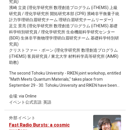
究員)
iTHEMS・東北大学情報科学研究科兼任） 詳細およびイベン
濱崎 立資 (理化学研究所 数理創造プログラム (iTHEMS) 上級
トの申し込みは、関連リンクよりご参照ください。
研究員 / 理化学研究所 開拓研究本部 (CPR) 濱崎非平衡量子統
計力学理研白眉研究チーム 理研白眉研究チームリーダー)
足立 景亮 (理化学研究所 数理創造プログラム (iTHEMS) 基礎
科学特別研究員 / 理化学研究所 生命機能科学研究センター
(BDR) 生体非平衡物理学理研白眉研究チーム 基礎科学特別研
究員)
クリストファー・ボーン (理化学研究所 数理創造プログラム
(iTHEMS) 客員研究員 / 東北大学 材料科学高等研究所 (AIMR)
助教)
The second Tohoku University - RIKEN joint workshop, entitled
"Math Meets Quantum Materials," takes place from
September 29 - 30. Tohoku University and RIKEN have been
holding a series of joint workshops based on the agreement
会場: via Online
on collaboration and cooperation signed in 2019. The second
イベント公式言語: 英語
workshop focuses on collaboration in the fields of
mathematical sciences and quantum materials; two fields
that have significantly merged in recent years. Like
外部イベント
topological materials, which are discovered using the
Fast Radio Bursts: a cosmic
mathematical concept of topology, materials science is