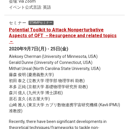
会場: via Zoom
PDEs. In the first part, We introduce the history of the
イベント公式言語: 英語
development of the theory of maximal regularity and the
way to apply non-linear PDEs. In the second part, We give
some applications to PDEs, e. g. the primitive equations, the
セミナー
STAMPセミナー
Navier-Stokes equations, and elliptic equations with dynamic
Potential Toolkit to Attack Nonperturbative
boundary conditions. *Please contact Keita Mikami's mail
Aspects of QFT －Resurgence and related topics
address to get access to the Zoom meeting room.
－
2020年9月7日(月) - 25日(金)
Aleksey Cherman (University of Minnesota, USA)
Gerald Dunne (University of Connecticut, USA)
Mithat Unsal (North Carolina State University, USA)
藤森 俊明 (慶應義塾大学)
初田 泰之 (立教大学 理学部 物理学科 助教)
本多 正純 (京都大学 基礎物理学研究所 助教)
森川 億人 (九州大学 博士課程)
居石 直久 (名古屋大学)
山崎 雅人 (東京大学 カブリ数物連携宇宙研究機構 (Kavli IPMU)
准教授)
Recently, there have been significant developments in
theoretical techniques/frameworks to tackle non-