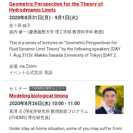
Geometric Perspective for the Theory of
Hydrodynamic Limits
2020年8月31日(月) - 9月1日(火)
佐々田 槙子
坂内 健一 (慶應義塾大学 理工学部 数理科学科 教授)
This is a series of lectures on "Geometric Perspectives for
Fluid Dynamic Limit Theory" by the following speakers: [DAY
1: Aug 31] Dr. Makiko Sasada (University of Tokyo) [DAY 2:
Sept 1] Prof. Kenichi Bannai (Keio University) Abstract: One of
会場: via Zoom
the fundamental problems in the natural and social sciences
イベント公式言語: 英語
is to explain macroscopic phenomena that we can observe
from the rules governing the microscopic system giving rise
to the phenomena. Hydrodynamic limit provides a rigorous
セミナー
iTHEMS生物学セミナー
mathematical method to derive the deterministic partial
Modeling biological timing
differential equations describing the time evolution of
2020年8月26日(水) 10:00 - 11:00
macroscopic parameters, from the stochastic dynamics of a
microscopic large scale interacting system. In the article
黒澤 元 (理化学研究所 数理創造プログラム
"Topological Structures of Large Scale Interacting Systems
(iTHEMS) 専任研究員)
via Uniform Locality" joint with Yukio Kametani, we introduce
Under stay-at-home situation, some of you may suffer from
a general framework encompassing a wide variety of