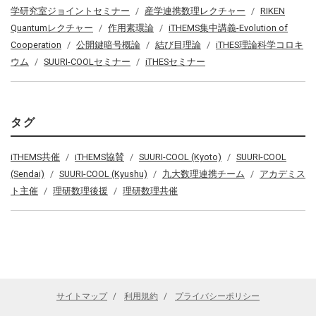
学研究室ジョイントセミナー
産学連携数理レクチャー
RIKEN
Quantumレクチャー
作用素環論
iTHEMS集中講義-Evolution of
Cooperation
公開鍵暗号概論
結び目理論
iTHES理論科学コロキ
ウム
SUURI-COOLセミナー
iTHESセミナー
タグ
iTHEMS共催
iTHEMS協賛
SUURI-COOL (Kyoto)
SUURI-COOL
(Sendai)
SUURI-COOL (Kyushu)
九大数理連携チーム
アカデミス
ト主催
理研数理後援
理研数理共催
サイトマップ
利用規約
プライバシーポリシー