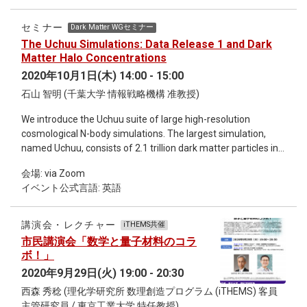
part of my talk. I also hope that this will lead to a good
exchange among us, especially between physicists and
セミナー
Dark Matter WGセミナー
mathematicians. 2nd part (physics): In the 2nd part, I would
The Uchuu Simulations: Data Release 1 and Dark
like to explain where an integrable lattice model may come
Matter Halo Concentrations
from, especially for people in the physics background. I will
2020年10月1日(木) 14:00 - 15:00
show a certain class of integrable lattice models is realized
石山 智明 (千葉大学 情報戦略機構 准教授)
by Wilson-’t Hooft lines in 4d quiver gauge theories. I will also
explain a bit how these gauge theories are constructed from
We introduce the Uchuu suite of large high-resolution
brane configurations in string theory. String dualities allow us
cosmological N-body simulations. The largest simulation,
to relate the original 4d setups to 4d partially topological
named Uchuu, consists of 2.1 trillion dark matter particles in a
Chern-Simons theory, which is a partial TQFT and generates
box of 2.0 Gpc/h. The highest resolution simulation, called
integrable lattice models. Please contact Keita Mikami's mail
会場: via Zoom
Shin-Uchuu, consists of 262 billion particles in a box of 140
address to get access to the Zoom meeting room.
イベント公式言語: 英語
Mpc/h. Combining these simulations we can follow the
evolution of dark matter haloes (and subhaloes) spanning
from dwarf galaxies to massive galaxy cluster hosts. We
講演会・レクチャー
iTHEMS共催
present basic statistics, dark matter power spectra and halo
市民講演会「数学と量子材料のコラ
(subhalo) mass function, to demonstrate the huge dynamic
ボ！」
range and superb statistics of the Uchuu simulations. From
2020年9月29日(火) 19:00 - 20:30
the analysis of the evolution of the power spectra we
西森 秀稔 (理化学研究所 数理創造プログラム (iTHEMS) 客員
conclude that our simulations are accurate enough from the
主管研究員 / 東京工業大学 特任教授)
Baryon Acoustic Oscillations up to very small scales. We also