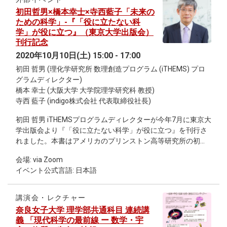
初田哲男×橋本幸士×寺西藍子「未来の
ための科学」-『「役に立たない科
学」が役に立つ』（東京大学出版会）
刊行記念
2020年10月10日(土) 15:00 - 17:00
初田 哲男 (理化学研究所 数理創造プログラム (iTHEMS) プロ
グラムディレクター)
橋本 幸士 (大阪大学 大学院理学研究科 教授)
寺西 藍子 (indigo株式会社 代表取締役社長)
初田 哲男 iTHEMSプログラムディレクターが今年7月に東京大
学出版会より『「役に立たない科学」が役に立つ』を刊行さ
れました。本書はアメリカのプリンストン高等研究所の初代
所長であるエイブラハム・フレクスナーと現所長のロベル
会場: via Zoom
ト・ダイクラーフの2人のエッセイが収録された一冊となって
イベント公式言語: 日本語
います。 本書刊行を記念して本屋B&Bでトークイベントを開
催いたします。 入場料 ： 配信参加：1500円 書籍つき配信参
加：1500円＋『「役に立たない科学」が役に立つ』2200円
講演会・レクチャー
（上記いずれも税別） 詳細およびイベントの予約は、関連リ
奈良女子大学 理学部共通科目 連続講
ンクよりご参照ください。
義 「現代科学の最前線 ー 数学・宇