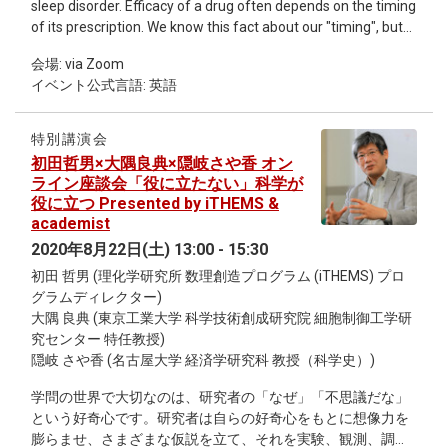
sleep disorder. Efficacy of a drug often depends on the timing
interacting systems in order to systematically investigate
of its prescription. We know this fact about our "timing", but
various microscopic stochastic large scale interacting
we don't know why. This time, I wish to introduce two big
systems in a unified fashion. In particular, we introduced a
会場: via Zoom
mysteries in regard to biological timing. First is our internal
new cohomology theory called the uniformly local
イベント公式言語: 英語
daily clock. In general, biochemical process is believed to
cohomology to investigate the underlying geometry of the
accelerate with temperature. In contrast, the period of our
interacting system. Our theory gives a new interpretation of
daily clock, made up of biochemical reactions is somehow
the macroscopic parameters, the role played by the group
特別講演会
stable to temperature. The prediction from simpler
action on the microscopic system, and the origin of the
初田哲男×大隅良典×隠岐さや香 オン
biochemical mathematical model, and its experimental
diffusion matrix associated to the macroscopic deterministic
ライン座談会「役に立たない」科学が
verification will be presented. Second is hibernation. During
partial differential equation obtained via the space-time
役に立つ Presented by iTHEMS &
winter, some birds and mammals decrease drastically their
scaling limit of the microscopic system. The purpose of the
academist
body temperature possibly to decrease their energy
series of lectures is to introduce to the audience the theory
2020年8月22日(土) 13:00 - 15:30
expenditure. Many studies about hibernation have been
of hydrodynamic limits, especially the relation between the
初田 哲男 (理化学研究所 数理創造プログラム (iTHEMS) プロ
conducted for many years. However, basic mechanisms of
macroscopic observables and the microscopic interacting
グラムディレクター)
hibernation (e.g. how the duration of hibernation is
system. We then explain our new perspective of how
大隅 良典 (東京工業大学 科学技術創成研究院 細胞制御工学研
determined?) are largely unknown. Recently, we started to
geometry comes into play in investigating the interacting
究センター 特任教授)
investigate body temperature time-series of hibernating
system, and introduce the ideas and results of our article.
隠岐 さや香 (名古屋大学 経済学研究科 教授（科学史）)
hamsters over 100 days in the collaboration with
*Detailed information about the seminar refer to the email.
experimental biologists. Preliminary results will be presented.
学問の世界で大切なのは、研究者の「なぜ」「不思議だな」
という好奇心です。研究者は自らの好奇心をもとに想像力を
膨らませ、さまざまな仮説を立て、それを実験、観測、調査