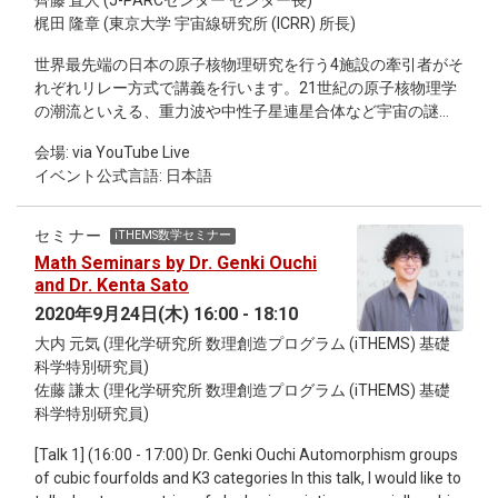
齊藤 直人 (J-PARCセンター センター長)
梶田 隆章 (東京大学 宇宙線研究所 (ICRR) 所長)
世界最先端の日本の原子核物理研究を行う4施設の牽引者がそ
れぞれリレー方式で講義を行います。21世紀の原子核物理学
の潮流といえる、重力波や中性子星連星合体など宇宙の謎に
迫る高密度世界の解明に関する研究内容から、先端加速器や
会場: via YouTube Live
スーパーコンピューターを用いた最先端の研究スタイルま
イベント公式言語: 日本語
で、日本が誇る原子核物理学の今と今後の展望をお話しま
す。
セミナー
iTHEMS数学セミナー
Math Seminars by Dr. Genki Ouchi
and Dr. Kenta Sato
2020年9月24日(木) 16:00 - 18:10
大内 元気 (理化学研究所 数理創造プログラム (iTHEMS) 基礎
科学特別研究員)
佐藤 謙太 (理化学研究所 数理創造プログラム (iTHEMS) 基礎
科学特別研究員)
[Talk 1] (16:00 - 17:00) Dr. Genki Ouchi Automorphism groups
of cubic fourfolds and K3 categories In this talk, I would like to