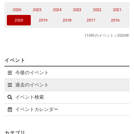
compare results from the DDP and our methods. We then
2026
2025
2024
2023
2022
2021
revisit a derivation of the Schwinger Mechanism of particle
production under electric fields using the DDP and our
(current)
2020
2019
2018
2017
2016
methods. We find that the DDP method gets worse for the
Sauter type of short-lived electric pulse, while our method is
115件のイベント / 2020年
still a reasonable approximation. We also study the
Dynamically Assisted Schwinger Mechanism in two methods.
イベント
今後のイベント
過去のイベント
イベント検索
イベントカレンダー
カテゴリ