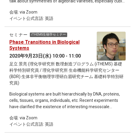
talk about symmetries of algebraic varieties, especially cubic
fourfolds and K3 surfaces. It is known that symmetries of
会場: via Zoom
cubic fourfolds and K3 surfaces are related to sporadic finite
イベント公式言語: 英語
groups as Mathieu groups and Conway groups in both
algebraic geometry and string theory. Relations between
cubic fourfolds and K3 surfaces are studied in the context of
セミナー
iTHEMS生物学セミナー
derived categories, Hodge theory and so on. I would like to
Phase Transitions in Biological
explain the direct relation among symmetries of cubic
Systems
fourfolds and K3 surfaces via their derived categories. [Talk
2020年9月23日(水) 10:00 - 11:00
2] (17:10 - 18:10) Dr. Kenta Sato An algebraic approach to the
足立 景亮 (理化学研究所 数理創造プログラム (iTHEMS) 基礎
four color theorem The four color theorem states that, given
科学特別研究員 / 理化学研究所 生命機能科学研究センター
any separation of a plane into contiguous regions, no more
(BDR) 生体非平衡物理学理研白眉研究チーム 基礎科学特別研
than four colors are required to color the regions. Although
究員)
this theorem was already proved about 40 years ago,
another proof without using a computer is not found still now.
Biological systems are built hierarchically by DNA, proteins,
In this talk, I will introduce an algebraic approach to this
cells, tissues, organs, individuals, etc. Recent experiments
theorem, which states that a conjecture about singularities
have clarified the existence of interesting mesoscale
of algebraic varieties implies the four color theorem. In
phenomena inside cells, where the concept of condensed
particular, I would like to focus on the connection of three
会場: via Zoom
matter physics such as phase transition can be useful in its
different fields in mathematics: graph theory, convex
イベント公式言語: 英語
understanding. For example, interacting nucleosomes in a
geometry and algebraic geometry. *Detailed information
chromatin chain can cause the mega-base scale structural
about the seminar refer to the email.