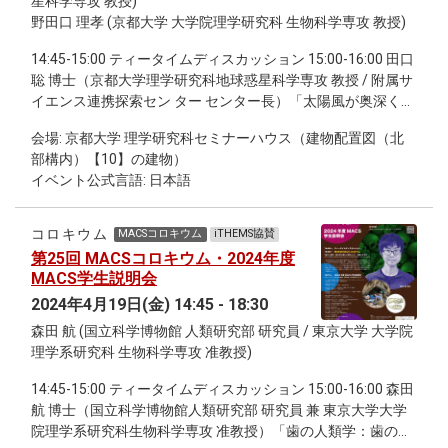
星科学専攻 教授)
野田口 理孝 (京都大学 大学院理学研究科 生物科学専攻 教授)
14:45-15:00 ティータイムディスカッション 15:00-16:00 田口
聡 博士（京都大学理学研究科地球惑星科学専攻 教授 / 附属サ
イエンス連携探索セン ター センター長）「太陽風が奥深く入
ってくる場所での地球の大気とプラズマの振る舞い」 16:15-
会場: 京都大学 理学研究科セミナーハウス（建物配置図（北
17:15 野田口 理孝 博士（京都大学大学院理学研究科生物科学
部構内）【10】の建物）
専攻植物学系 教授）「植物科学のために挑んだ学際融合」
イベント公式言語: 日本語
17:15-18:00 継続討論会
コロキウム
MACSコロキウム
iTHEMS協賛
第25回 MACSコロキウム・2024年度
MACS学生説明会
2024年4月19日(金) 14:45 - 18:30
森田 航 (国立科学博物館 人類研究部 研究員 / 東京大学 大学院
理学系研究科 生物科学専攻 准教授)
14:45-15:00 ティータイムディスカッション 15:00-16:00 森田
航 博士（国立科学博物館人類研究部 研究員 兼 東京大学大学
院理学系研究科生物科学専攻 准教授）「歯の人類学：歯の形