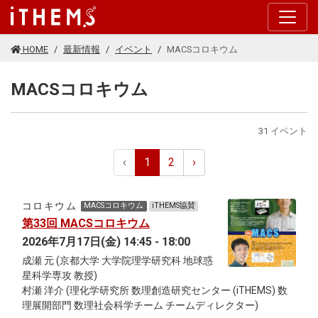
このページの本文に移動する
HOME
最新情報
イベント
MACSコロキウム
MACSコロキウム
31 イベント
‹
1
2
›
コロキウム
MACSコロキウム
iTHEMS協賛
第33回 MACSコロキウム
2026年7月17日(金) 14:45 - 18:00
成瀬 元 (京都大学 大学院理学研究科 地球惑
星科学専攻 教授)
村瀬 洋介 (理化学研究所 数理創造研究センター (iTHEMS) 数
理展開部門 数理社会科学チーム チームディレクター)