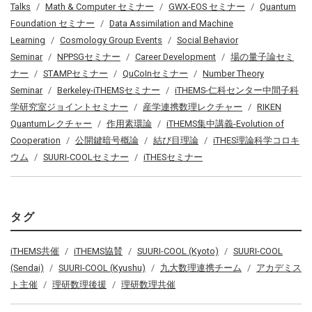
Talks
Math & Computer セミナー
GWX-EOS セミナー
Quantum
Foundation セミナー
Data Assimilation and Machine
Learning
Cosmology Group Events
Social Behavior
Seminar
NPPSGセミナー
Career Development
場の量子論セミ
ナー
STAMPセミナー
QuCoInセミナー
Number Theory
Seminar
Berkeley-iTHEMSセミナー
iTHEMS-仁科センター中間子科
学研究室ジョイントセミナー
産学連携数理レクチャー
RIKEN
Quantumレクチャー
作用素環論
iTHEMS集中講義-Evolution of
Cooperation
公開鍵暗号概論
結び目理論
iTHES理論科学コロキ
ウム
SUURI-COOLセミナー
iTHESセミナー
タグ
iTHEMS共催
iTHEMS協賛
SUURI-COOL (Kyoto)
SUURI-COOL
(Sendai)
SUURI-COOL (Kyushu)
九大数理連携チーム
アカデミス
ト主催
理研数理後援
理研数理共催