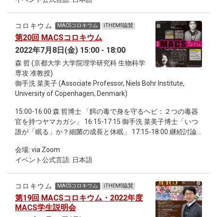
機能材料」 17:15-18:00 継続討論会
コロキウム
MACSコロキウム
iTHEMS協賛
第20回 MACSコロキウム
2022年7月8日(金) 15:00 - 18:00
森 哲 (京都大学 大学院理学研究科 生物科学
専攻 准教授)
御手洗 菜美子 (Associate Professor, Niels Bohr Institute,
University of Copenhagen, Denmark)
15:00-16:00 森 哲博士 「餌の毒で身を守るヘビ：２つの毒器
官を持つヤマカガシ」 16:15-17:15 御手洗 菜美子博士「いつ
誰が「眠る」か？細菌の成長と休眠」 17:15-18:00 継続討論
会
会場: via Zoom
イベント公式言語: 日本語
コロキウム
MACSコロキウム
iTHEMS協賛
第19回 MACSコロキウム・2022年度
MACS学生説明会