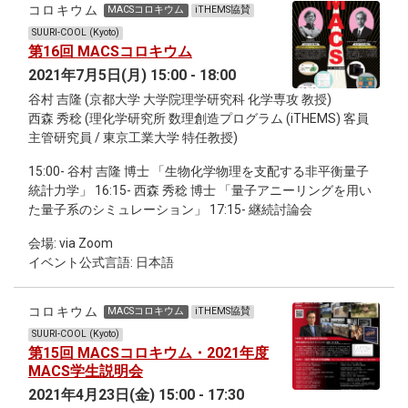
コロキウム
MACSコロキウム
iTHEMS協賛
SUURI-COOL (Kyoto)
第16回 MACSコロキウム
2021年7月5日(月) 15:00 - 18:00
谷村 吉隆 (京都大学 大学院理学研究科 化学専攻 教授)
西森 秀稔 (理化学研究所 数理創造プログラム (iTHEMS) 客員
主管研究員 / 東京工業大学 特任教授)
15:00- 谷村 吉隆 博士 「生物化学物理を支配する非平衡量子
統計力学」 16:15- 西森 秀稔 博士 「量子アニーリングを用い
た量子系のシミュレーション」 17:15- 継続討論会
会場: via Zoom
イベント公式言語: 日本語
コロキウム
MACSコロキウム
iTHEMS協賛
SUURI-COOL (Kyoto)
第15回 MACSコロキウム・2021年度
MACS学生説明会
2021年4月23日(金) 15:00 - 17:30