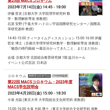
第23回 MACSコロキウム
作るユニークなガラスの分子構造と機能を解説します。
2023年7月14日(金) 14:45 - 18:00
16:15-17:15 森下 喜弘 博士（理化学研究所生命機能科学研究
センター チームリーダー） 「位置情報の最適コーディングデ
伊藤 哲史 (京都大学 大学院理学研究科 数
ザインと器官形態形成動態の原型を捉えるための時空座標
学・数理解析専攻 准教授)
系」 器官発生過程における法則を知りたい。できればそれを
石原 安野 (千葉大学 ハドロン宇宙国際研究センター／国際高
数学的に表現できたら嬉しいし、その法則が種間や器官間で
等研究基幹 教授)
共通であれば面白い。というような気持ちで、実験と理論の
14:45-15:00 ティータイムディスカッション 15:00-16:00 伊藤
境界あたりで発生生物学の研究をしている。このセミナーで
哲史 博士（京都大学理学研究科数学・数理解析専攻 准教授）
は、発生組織の中の空間情報の表現・コーディング問題に関
「魅惑の楕円曲線 〜最近分かってきたこと、まだまだ分から
する研究と、（大きさや発生速度が異なる）相同器官の形態
ないこと〜」 16:15-17:15 石原 安野 博士（千葉大学ハドロン
形成ダイナミクスを種間で直接かつ定量的に比較するための
会場: 京都大学 北部総合教育研究棟 1階 益川ホール
宇宙国際研究センター・国際高等研究基幹 教授）「高エネル
時空座標系の提案、および生物データに適用することで種に
イベント公式言語: 日本語
ギーニュートリノで見る新しい宇宙の姿」 17:15-18:00 継続
依存しないダイナミクス（原型らしきもの）の存在を示唆す
討論会
る結果について紹介する。 17:15-18:00 継続討論会
コロキウム
MACSコロキウム
iTHEMS協賛
第22回 MACSコロキウム・2023年度
MACS学生説明会
2023年4月28日(金) 15:00 - 18:30
今泉 允聡 (東京大学 大学院総合文化研究科 准教授)
15:00-16:00 今泉 允聡 博士（東京大学総合文化研究科 准教