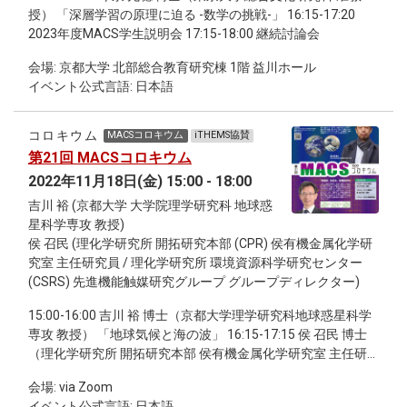
授） 「深層学習の原理に迫る -数学の挑戦-」 16:15-17:20
2023年度MACS学生説明会 17:15-18:00 継続討論会
会場: 京都大学 北部総合教育研究棟 1階 益川ホール
イベント公式言語: 日本語
コロキウム
MACSコロキウム
iTHEMS協賛
第21回 MACSコロキウム
2022年11月18日(金) 15:00 - 18:00
吉川 裕 (京都大学 大学院理学研究科 地球惑
星科学専攻 教授)
侯 召民 (理化学研究所 開拓研究本部 (CPR) 侯有機金属化学研
究室 主任研究員 / 理化学研究所 環境資源科学研究センター
(CSRS) 先進機能触媒研究グループ グループディレクター)
15:00-16:00 吉川 裕 博士（京都大学理学研究科地球惑星科学
専攻 教授） 「地球気候と海の波」 16:15-17:15 侯 召民 博士
（理化学研究所 開拓研究本部 侯有機金属化学研究室 主任研
究員 / 理化学研究所 環境資源科学研究センター 先進機能触媒
会場: via Zoom
研究グループ グループディレクター）「新触媒、新反応、新
イベント公式言語: 日本語