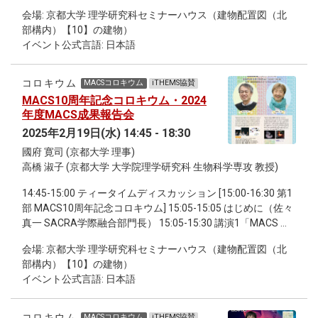
「折り紙にひそむ数学：カライドサイクルの幾何学」 16:15-
会場: 京都大学 理学研究科セミナーハウス（建物配置図（北
17:20 2024年度MACS学生説明会 17:30-18:30 継続討論会
部構内）【10】の建物）
イベント公式言語: 日本語
コロキウム
MACSコロキウム
iTHEMS協賛
MACS10周年記念コロキウム・2024
年度MACS成果報告会
2025年2月19日(水) 14:45 - 18:30
國府 寛司 (京都大学 理事)
高橋 淑子 (京都大学 大学院理学研究科 生物科学専攻 教授)
14:45-15:00 ティータイムディスカッション [15:00-16:30 第1
部 MACS10周年記念コロキウム] 15:05-15:05 はじめに（佐々
真一 SACRA学際融合部門長） 15:05-15:30 講演1「MACS は
どのように始まったか？」國府寛司 博士 （数学・数理解析専
会場: 京都大学 理学研究科セミナーハウス（建物配置図（北
攻 教授） 2016年5月のキックオフシンポジウムから始まった
部構内）【10】の建物）
MACSが2025年度で10年目を迎えるという時期にあたり，そ
イベント公式言語: 日本語
の立ち上げの時のことを振り返ってお話したい．特に，10年
前にどのような人々がどのようなことを考えて，それが
MACSプログラムに至ったのか，また当初MACSでやりたい
コロキウム
MACSコロキウム
iTHEMS協賛