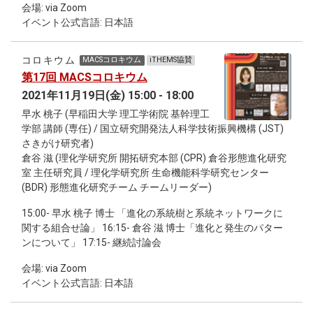
会場: via Zoom
イベント公式言語: 日本語
コロキウム
MACSコロキウム
iTHEMS協賛
第17回 MACSコロキウム
2021年11月19日(金) 15:00 - 18:00
早水 桃子 (早稲田大学 理工学術院 基幹理工
学部 講師 (専任) / 国立研究開発法人科学技術振興機構 (JST)
さきがけ研究者)
倉谷 滋 (理化学研究所 開拓研究本部 (CPR) 倉谷形態進化研究
室 主任研究員 / 理化学研究所 生命機能科学研究センター
(BDR) 形態進化研究チーム チームリーダー)
15:00- 早水 桃子 博士 「進化の系統樹と系統ネットワークに
関する組合せ論」 16:15- 倉谷 滋 博士「進化と発生のパター
ンについて」 17:15- 継続討論会
会場: via Zoom
イベント公式言語: 日本語