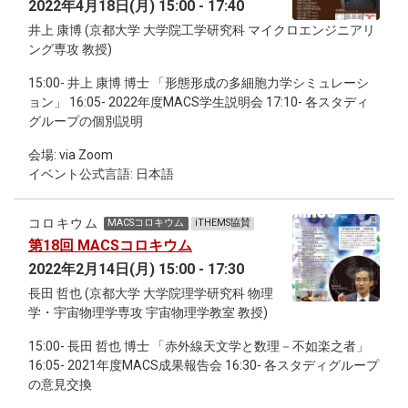
2022年4月18日(月) 15:00 - 17:40
井上 康博 (京都大学 大学院工学研究科 マイクロエンジニアリ
ング専攻 教授)
15:00- 井上 康博 博士 「形態形成の多細胞力学シミュレーシ
ョン」 16:05- 2022年度MACS学生説明会 17:10- 各スタディ
グループの個別説明
会場: via Zoom
イベント公式言語: 日本語
コロキウム
MACSコロキウム
iTHEMS協賛
第18回 MACSコロキウム
2022年2月14日(月) 15:00 - 17:30
長田 哲也 (京都大学 大学院理学研究科 物理
学・宇宙物理学専攻 宇宙物理学教室 教授)
15:00- 長田 哲也 博士 「赤外線天文学と数理－不如楽之者」
16:05- 2021年度MACS成果報告会 16:30- 各スタディグループ
の意見交換