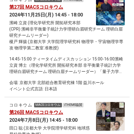
と思っていたができなかったことなどを思い出し，この10年
第27回 MACSコロキウム
のMACSの歩みや，MACSとその後の京大理学の諸活動との
2024年11月25日(月) 14:45 - 18:00
関わりなどについて，いくつか取り上げてお話してみたい．
15:30-15:55 講演2「MACSから生まれた躍動感」高橋淑子 博
濱崎 立資 (理化学研究所 開拓研究本部
士 （生物科学専攻 教授） 「MACS」は語呂がよかったせいか
(CPR) 濱崎非平衡量子統計力学理研白眉研究チーム 理研白眉
多くの人に覚えていただき、「名付け親」として嬉しい限り
研究チームリーダー)
です。私はベタベタの実験発生生物学者であり数学とは縁遠
榎戸 輝揚 (京都大学 大学院理学研究科 物理学・宇宙物理学専
かったのですが、なぜかMACSには初めから首を突っ込む形
攻 物理学第二教室 准教授)
となり、以来、10年間にわたりSGを企画しました。「本物
14:45-15:00 ティータイムディスカッション 15:00-16:00濱崎
（トリ胚）をみて数理を考える」という共通テーマのもと、
立資 博士（理化学研究所 開拓研究本部 非平衡量子統計力学
物理・数学の院生や学部生たちが数式を議論し、顕微鏡をの
理研白眉研究チーム 理研白眉チームリーダー）「量子力学に
ぞいて生（なま）のトリ胚を観る姿に心躍りました。当時ハ
よる統計力学の基礎づけ」 16:15-17:15 榎戸 輝揚 博士（京都
ーバード大から出た「腸ルーピング」論文は、実験生物―物
会場: 京都大学 北部総合教育研究棟 1階 益川ホール
大学理学研究科 物理学・宇宙物理学専攻 物理学第２教室 准
理―数理の融合研究で世の中を驚愕させましたが、「ハーバ
イベント公式言語: 日本語
教授）「学際融合で進める宇宙時代のシスルナ科学へ」
ードでできることが京大理学でできないはずがない」を合い
17:15-18:00 継続討論会
言葉に、新しい挑戦に胸躍る10年間でした。 15:55-16:20 質
疑応答 16:20-16:30 休憩 [16:30-18:30 第2部 2024年度 MACS
コロキウム
MACSコロキウム
iTHEMS協賛
成果報告会] 16:30-17:30 各スタディグルーブ フラッシュトー
第26回 MACSコロキウム
ク 17:30-18:30 参加学生によるポスター発表
2024年7月8日(月) 14:45 - 18:00
田口 聡 (京都大学 大学院理学研究科 地球惑