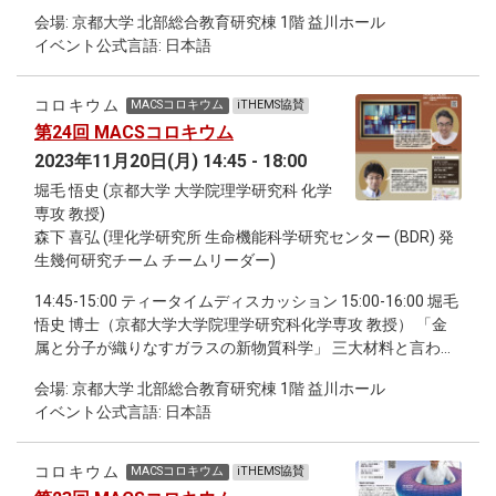
の違いが語ること」 16:15-17:20 2024年度MACS学生説明会
会場: 京都大学 北部総合教育研究棟 1階 益川ホール
17:30-18:30 継続討論会
イベント公式言語: 日本語
コロキウム
MACSコロキウム
iTHEMS協賛
第24回 MACSコロキウム
2023年11月20日(月) 14:45 - 18:00
堀毛 悟史 (京都大学 大学院理学研究科 化学
専攻 教授)
森下 喜弘 (理化学研究所 生命機能科学研究センター (BDR) 発
生幾何研究チーム チームリーダー)
14:45-15:00 ティータイムディスカッション 15:00-16:00 堀毛
悟史 博士（京都大学大学院理学研究科化学専攻 教授） 「金
属と分子が織りなすガラスの新物質科学」 三大材料と言われ
るセラミックス、金属、有機高分子はいずれもガラス相を形
会場: 京都大学 北部総合教育研究棟 1階 益川ホール
成し、我々の生活や産業を支えています。結晶と異なりガラ
イベント公式言語: 日本語
スはランダムな分子構造を持つため、物質設計や物性の理解
は未だ大きな課題です。本講演では、金属と分子を組み合わ
せて作る新しいガラスの研究について紹介します。どうやっ
コロキウム
MACSコロキウム
iTHEMS協賛
てガラスの構造を設計し、合成するのか、また金属と分子が