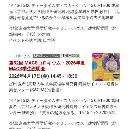
14:45-15:00 ティータイムディスカッション 15:00-16:00 成瀬
元（京都大学大学院理学研究科 地球惑星科学専攻 教授）「地
層は何を覚えているのか？―機械学習で探る過去の地球環境
―」 16:15-17:15 村瀬 洋介（理化学研究所 数理創造研究セン
会場: 京都大学 理学研究科セミナーハウス（建物配置図（北
ター チームディレクター）「社会における協力行動の数理：
部構内）【10】の建物）
直接互恵と間接互恵から見る協力の進化」 17:15-18:00 継続
イベント公式言語: 日本語
討論会
コロキウム
MACSコロキウム
iTHEMS協賛
第32回 MACSコロキウム・2026年度
MACS学生説明会
2026年4月17日(金) 14:45 - 18:30
冨田 夏希 (京都大学 大学院理学研究科 附属サイエンス連携探
索センター (SACRA) 准教授)
14:45-15:00 ティータイムディスカッション 15:00-16:00 冨田
夏希（京都大学大学院理学研究科附属サイエンス連携探索セ
ンター 准教授）「質量の起源を探る」 16:15-17:20 2026年度
MACS学生説明会 17:30-18:30 継続討論会
会場: 京都大学 理学研究科セミナーハウス（建物配置図（北