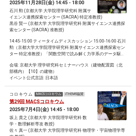
2025年11月28日(金) 14:45 - 18:00
石川 勲 (京都大学 大学院理学研究科 附属サ
イエンス連携探索センター (SACRA) 特定准教授)
黒谷 賢一 (京都大学 大学院理学研究科 附属サイエンス連携探
索センター (SACRA) 准教授)
14:45-15:00 ティータイムディスカッション 15:00-16:00 石川
勲（京都大学大学院理学研究科 附属サイエンス連携探索セン
ター 特定准教授）「関数空間で読み解く力学系のデータ駆動
解析」 16:15-17:15 黒谷 賢一（京都大学大学院理学研究科 附
会場: 京都大学 理学研究科セミナーハウス（建物配置図（北
属サイエンス連携探索センター 准教授）「植物科学とデータ
部構内）【10】の建物）
科学の融合」 17:15-18:00 継続討論会
イベント公式言語: 日本語
コロキウム
MACSコロキウム
iTHEMS協賛
第29回 MACSコロキウム
2025年7月4日(金) 14:45 - 18:00
坂上 貴之 (京都大学 大学院理学研究科 数
学・数理解析専攻 教授)
佐々 真一 (京都大学 大学院理学研究科 物理学・宇宙物理学専