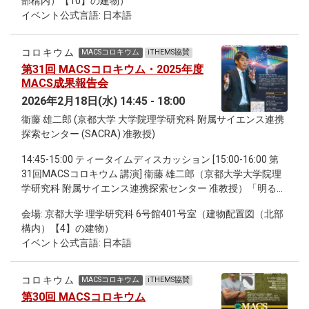
部構内）【10】の建物）
イベント公式言語: 日本語
コロキウム
MACSコロキウム
iTHEMS協賛
第31回 MACSコロキウム・2025年度
MACS成果報告会
2026年2月18日(水) 14:45 - 18:00
衞藤 雄二郎 (京都大学 大学院理学研究科 附属サイエンス連携
探索センター (SACRA) 准教授)
14:45-15:00 ティータイムディスカッション [15:00-16:00 第
31回MACSコロキウム 講演] 衞藤 雄二郎（京都大学大学院理
学研究科 附属サイエンス連携探索センター 准教授）「明るい
量子光源を使った量子計測」 [16:10-18:30 2025年度MACS成
会場: 京都大学 理学研究科 6号館401号室（建物配置図（北部
果報告会] 16:10-17:10 各スタディグルーブ フラッシュトーク
構内）【4】の建物）
17:10-18:00 参加学生によるポスター発表
イベント公式言語: 日本語
コロキウム
MACSコロキウム
iTHEMS協賛
第30回 MACSコロキウム