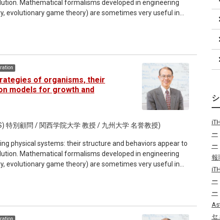
lution. Mathematical formalisms developed in engineering
ory, evolutionary game theory) are sometimes very useful in
ation
trategies of organisms, their
on models for growth and
i
) 特別顧問 / 関西学院大学 教授 / 九州大学 名誉教授)
ー
ving physical systems: their structure and behaviors appear to
ー
lution. Mathematical formalisms developed in engineering
報
ory, evolutionary game theory) are sometimes very useful in
i
ー
ー
As
セ
ation