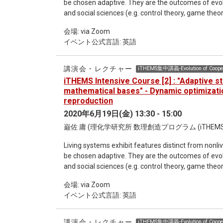
be chosen adaptive. They are the outcomes of evo
and social sciences (e.g. control theory, game the
biology.
会場: via Zoom
イベント公式言語: 英語
講演会・レクチャー
iTHEMS集中講義-Evolution of Cooper
iTHEMS Intensive Course [2] : "Adaptive s
mathematical bases" - Dynamic optimizati
reproduction
2020年6月19日(金) 13:30 - 15:00
巌佐 庸 (理化学研究所 数理創造プログラム (iTHEMS
Living systems exhibit features distinct from nonli
be chosen adaptive. They are the outcomes of evo
and social sciences (e.g. control theory, game the
biology.
会場: via Zoom
イベント公式言語: 英語
講演会・レクチャー
iTHEMS集中講義-Evolution of Cooper