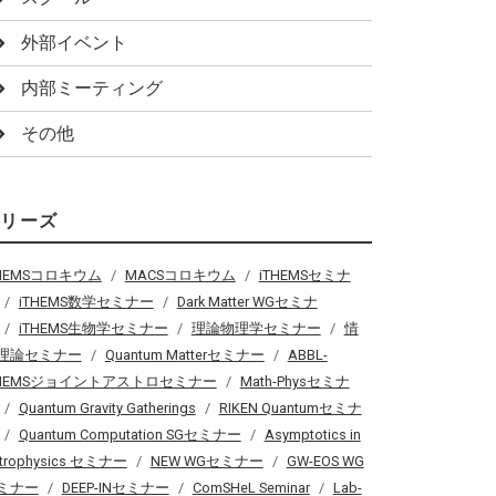
外部イベント
内部ミーティング
その他
シリーズ
THEMSコロキウム
MACSコロキウム
iTHEMSセミナ
iTHEMS数学セミナー
Dark Matter WGセミナ
iTHEMS生物学セミナー
理論物理学セミナー
情
理論セミナー
Quantum Matterセミナー
ABBL-
THEMSジョイントアストロセミナー
Math-Physセミナ
Quantum Gravity Gatherings
RIKEN Quantumセミナ
Quantum Computation SGセミナー
Asymptotics in
trophysics セミナー
NEW WGセミナー
GW-EOS WG
ミナー
DEEP-INセミナー
ComSHeL Seminar
Lab-