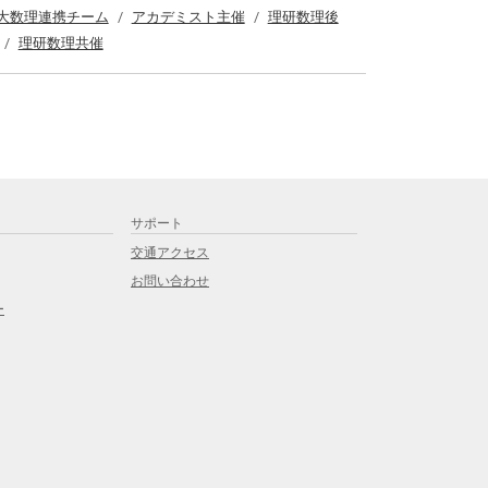
大数理連携チーム
アカデミスト主催
理研数理後
理研数理共催
サポート
交通アクセス
お問い合わせ
ー