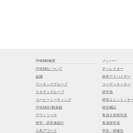
iTHEMS概要
メンバー
iTHEMSについて
ディレクター
組織
科学アドバイザー
ワーキンググループ
コーディネーター
スタディグループ
研究員
コーヒーミーティング
研究ユニット／チ
iTHEMS行動規範
研究嘱託
アウトリーチ
客員主管研究員
研究・研究者紹介
客員研究員
八木アワード
学生・研修生