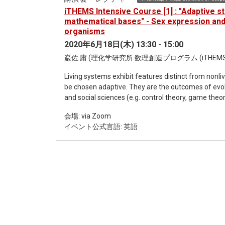
iTHEMS Intensive Course [1] : "Adaptive s
mathematical bases" - Sex expression and
organisms
2020年6月18日(木) 13:30 - 15:00
巌佐 庸 (理化学研究所 数理創造プログラム (iTHEMS
Living systems exhibit features distinct from nonli
be chosen adaptive. They are the outcomes of evo
and social sciences (e.g. control theory, game the
biology.
会場: via Zoom
イベント公式言語: 英語