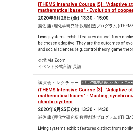
iTHEMS Intensive Course [5] : "Adaptive s
mathematical bases" - Evolution of coope
2020年6月26日(金) 13:30 - 15:00
巌佐 庸 (理化学研究所 数理創造プログラム (iTHEMS
Living systems exhibit features distinct from nonli
be chosen adaptive. They are the outcomes of evo
and social sciences (e.g. control theory, game the
biology.
会場: via Zoom
イベント公式言語: 英語
講演会・レクチャー
iTHEMS集中講義-Evolution of Cooper
iTHEMS Intensive Course [3] : "Adaptive s
mathematical bases" - Masting, synchroni
chaotic system
2020年6月25日(木) 13:30 - 14:30
巌佐 庸 (理化学研究所 数理創造プログラム (iTHEMS
Living systems exhibit features distinct from nonli