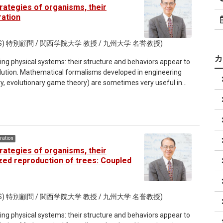
trategies of organisms, their
ration
) 特別顧問 / 関西学院大学 教授 / 九州大学 名誉教授)
ving physical systems: their structure and behaviors appear to
lution. Mathematical formalisms developed in engineering
ory, evolutionary game theory) are sometimes very useful in
ation
trategies of organisms, their
zed reproduction of trees: Coupled
) 特別顧問 / 関西学院大学 教授 / 九州大学 名誉教授)
ving physical systems: their structure and behaviors appear to