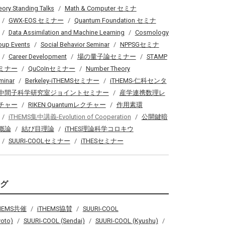
eory Standing Talks
Math & Computer セミナ
GWX-EOS セミナー
Quantum Foundation セミナ
Data Assimilation and Machine Learning
Cosmology
oup Events
Social Behavior Seminar
NPPSGセミナ
Career Development
場の量子論セミナー
STAMP
ミナー
QuCoInセミナー
Number Theory
minar
Berkeley-iTHEMSセミナー
iTHEMS-仁科センタ
中間子科学研究室ジョイントセミナー
産学連携数理レ
チャー
RIKEN Quantumレクチャー
作用素環
iTHEMS集中講義-Evolution of Cooperation
公開鍵暗
概論
結び目理論
iTHES理論科学コロキウ
SUURI-COOLセミナー
iTHESセミナー
タグ
THEMS共催
iTHEMS協賛
SUURI-COOL
yoto)
SUURI-COOL (Sendai)
SUURI-COOL (Kyushu)