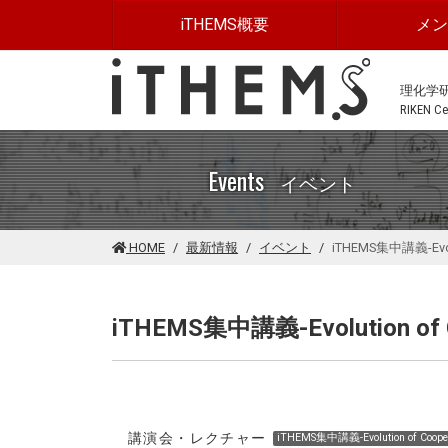
このページの本文に移動する
iTHEMS概要
メ
理化学
RIKEN Cen
Events
イベント
HOME
最新情報
イベント
iTHEMS集中講義-Evolu
iTHEMS集中講義-Evolution of C
講演会・レクチャー
iTHEMS集中講義-Evolution of Cooper