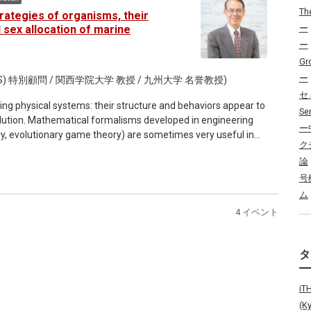
Th
trategies of organisms, their
 sex allocation of marine
ー
ー
Gr
ー
) 特別顧問 / 関西学院大学 教授 / 九州大学 名誉教授)
セ
ving physical systems: their structure and behaviors appear to
Se
lution. Mathematical formalisms developed in engineering
ー
ory, evolutionary game theory) are sometimes very useful in
ク
論
号
ム
4 イベント
i
(K