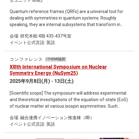
空ユニット 助教)
Quantum reference frames (QRFs) are a universal tool for
dealing with symmetries in quantum systems. Roughly
speaking, they are internal subsystems that transform in
some non-trivial way under the symmetry group of interest
会場: 研究本館 4階 435-437号室
and constitute the means for describing quantum systems
イベント公式言語: 英語
from the inside in purely relational terms. QRFs are thus
crucial for describing and extracting physics whenever no
external reference frame for the symmetry group is
コンファレンス
iTHEMS協賛
available. This is in particular the case when the symmetries
XIIIth International Symposium on Nuclear
are gauge, as in gauge theory and gravity, where QRFs arise
Symmetry Energy (NuSym25)
whenever building physical observables. The choice of
2025年9月8日(月) - 13日(土)
internal QRF is typically non-unique, giving rise to a novel
quantum form of covariance of physical properties under
[Scientific scope] The symposium will address experimental
QRF transformations. This lecture series will explore this
and theoretical investigations of the equation-of-state (EoS)
novel perspective in detail with a specific emphasis on
of nuclear matter at various isospin asymmetries. Such
applications in high-energy physics and gravity. I will begin by
investigations include efforts in nuclear structure, nuclear
introducing QRFs in mechanical setups and explain how they
会場: 融合連携イノベーション推進棟（IIB）
reactions and heavy-ion collisions, as well as in astrophysical
give rise to quantum structures of covariance that mimic
イベント公式言語: 英語
observations of compact stars and associated phenomena.
those underlying special relativity. I will explain how this leads
An important role of the symposium is to unify efforts of the
to subsystem relativity, the insight that different QRF
nuclear physics and astrophysics communities in addressing