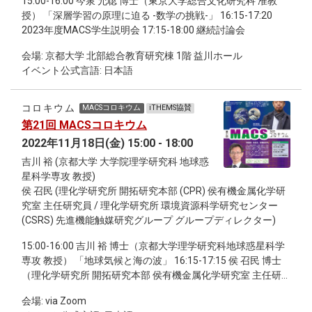
15:00-16:00 今泉 允聡 博士（東京大学総合文化研究科 准教
information and registration is available via the website. The
授） 「深層学習の原理に迫る -数学の挑戦-」 16:15-17:20
workshop is for in-person participation only (no virtual or
2023年度MACS学生説明会 17:15-18:00 継続討論会
hybrid option).
会場: 京都大学 北部総合教育研究棟 1階 益川ホール
イベント公式言語: 日本語
コロキウム
MACSコロキウム
iTHEMS協賛
第21回 MACSコロキウム
2022年11月18日(金) 15:00 - 18:00
吉川 裕 (京都大学 大学院理学研究科 地球惑
星科学専攻 教授)
侯 召民 (理化学研究所 開拓研究本部 (CPR) 侯有機金属化学研
究室 主任研究員 / 理化学研究所 環境資源科学研究センター
(CSRS) 先進機能触媒研究グループ グループディレクター)
15:00-16:00 吉川 裕 博士（京都大学理学研究科地球惑星科学
専攻 教授） 「地球気候と海の波」 16:15-17:15 侯 召民 博士
（理化学研究所 開拓研究本部 侯有機金属化学研究室 主任研
究員 / 理化学研究所 環境資源科学研究センター 先進機能触媒
会場: via Zoom
研究グループ グループディレクター）「新触媒、新反応、新