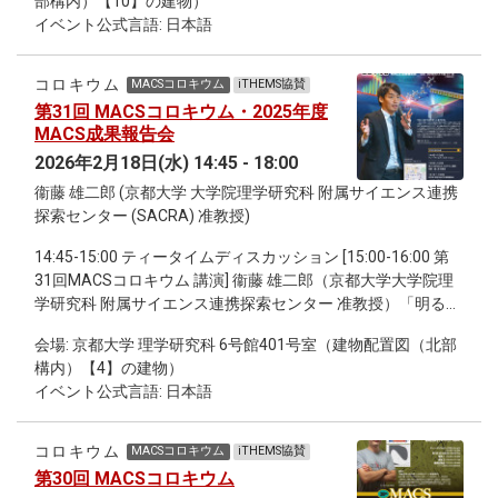
部構内）【10】の建物）
イベント公式言語: 日本語
コロキウム
MACSコロキウム
iTHEMS協賛
第31回 MACSコロキウム・2025年度
MACS成果報告会
2026年2月18日(水) 14:45 - 18:00
衞藤 雄二郎 (京都大学 大学院理学研究科 附属サイエンス連携
探索センター (SACRA) 准教授)
14:45-15:00 ティータイムディスカッション [15:00-16:00 第
31回MACSコロキウム 講演] 衞藤 雄二郎（京都大学大学院理
学研究科 附属サイエンス連携探索センター 准教授）「明るい
量子光源を使った量子計測」 [16:10-18:30 2025年度MACS成
会場: 京都大学 理学研究科 6号館401号室（建物配置図（北部
果報告会] 16:10-17:10 各スタディグルーブ フラッシュトーク
構内）【4】の建物）
17:10-18:00 参加学生によるポスター発表
イベント公式言語: 日本語
コロキウム
MACSコロキウム
iTHEMS協賛
第30回 MACSコロキウム