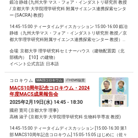
describe on the lattice, providing a novel relational
鍛冶 静雄 (九州大学 マス・フォア・インダストリ研究所 教授
construction that overcomes the challenges faced by
/ 京都大学 大学院理学研究科 附属サイエンス連携探索センタ
previous constructions, which yielded non-distillable
ー (SACRA) 教授)
contributions to the entropy and can be recovered as the
intersection of "all QRF perspectives". Finally, I will describe
14:45-15:00 ティータイムディスカッション 15:00-16:00 鍛冶
how the classical discussion of dynamical reference frames
静雄（九州大学マス・フォア・インダストリ研究所 教授／京
can be used to build a manifestly gauge-invariant path
都大学理学研究科附属サイエンス連携探索センター 教授）
integral formulation that opens up novel relational
「折り紙にひそむ数学：カライドサイクルの幾何学」 16:15-
会場: 京都大学 理学研究科セミナーハウス（建物配置図（北
perspectives on effective actions and the renormalization
17:20 2024年度MACS学生説明会 17:30-18:30 継続討論会
部構内）【10】の建物）
group in gravitational contexts, which is typically plagued by a
イベント公式言語: 日本語
lack of manifest diffeomorphism-invariance. I will conclude
with open questions and challenges in the field. Program:
September 24 10:15 - 10:30 Registration and reception with
コロキウム
MACSコロキウム
iTHEMS協賛
coffee 10:30 - 12:00 Lecture 1 12:00 - 13:30 Lunch 13:30 -
MACS10周年記念コロキウム・2024
15:00 Lecture 2 15:00 - 16:00 Coffee break 16:00 - 17:00
年度MACS成果報告会
Lecture 3 17:10 - 18:10 Short talk session 18:20 - 21.00
2025年2月19日(水) 14:45 - 18:30
Banquet September 25 10:15 - 10:30 Morning discussion with
國府 寛司 (京都大学 理事)
coffee 10:30 - 12:00 Lecture 4 12:00 - 13:30 Lunch 13:30 -
高橋 淑子 (京都大学 大学院理学研究科 生物科学専攻 教授)
15:00 Lecture 5 15:00 - 16:00 Coffee break 16:00 - 17:00
Lecture 6 17:10 - 18:10 Short talk session September 26
14:45-15:00 ティータイムディスカッション [15:00-16:30 第1
10:15 - 10:30 Morning discussion with coffee 10:30 - 12:00
部 MACS10周年記念コロキウム] 15:05-15:05 はじめに（佐々
Lecture 7 12:00 - 13:30 Lunch 13:30 - 15:00 Lecture 8 15:00 -