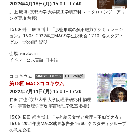
2022年4月18日(月) 15:00 - 17:40
井上 康博 (京都大学 大学院工学研究科 マイクロエンジニアリ
ング専攻 教授)
15:00- 井上 康博 博士 「形態形成の多細胞力学シミュレーシ
ョン」 16:05- 2022年度MACS学生説明会 17:10- 各スタディ
グループの個別説明
会場: via Zoom
イベント公式言語: 日本語
コロキウム
MACSコロキウム
iTHEMS協賛
第18回 MACSコロキウム
2022年2月14日(月) 15:00 - 17:30
長田 哲也 (京都大学 大学院理学研究科 物理
学・宇宙物理学専攻 宇宙物理学教室 教授)
15:00- 長田 哲也 博士 「赤外線天文学と数理－不如楽之者」
16:05- 2021年度MACS成果報告会 16:30- 各スタディグループ
の意見交換