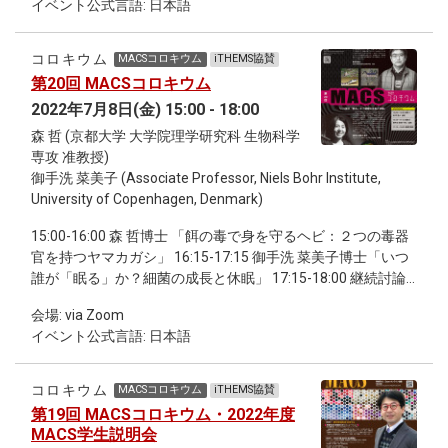
イベント公式言語: 日本語
機能材料」 17:15-18:00 継続討論会
コロキウム
MACSコロキウム
iTHEMS協賛
第20回 MACSコロキウム
2022年7月8日(金) 15:00 - 18:00
森 哲 (京都大学 大学院理学研究科 生物科学
専攻 准教授)
御手洗 菜美子 (Associate Professor, Niels Bohr Institute,
University of Copenhagen, Denmark)
15:00-16:00 森 哲博士 「餌の毒で身を守るヘビ：２つの毒器
官を持つヤマカガシ」 16:15-17:15 御手洗 菜美子博士「いつ
誰が「眠る」か？細菌の成長と休眠」 17:15-18:00 継続討論
会
会場: via Zoom
イベント公式言語: 日本語
コロキウム
MACSコロキウム
iTHEMS協賛
第19回 MACSコロキウム・2022年度
MACS学生説明会