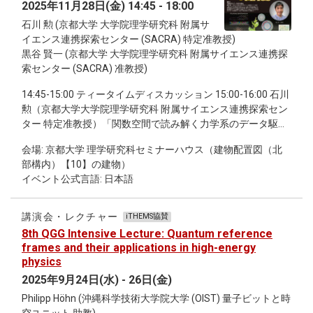
2025年11月28日(金) 14:45 - 18:00
石川 勲 (京都大学 大学院理学研究科 附属サ
イエンス連携探索センター (SACRA) 特定准教授)
黒谷 賢一 (京都大学 大学院理学研究科 附属サイエンス連携探
索センター (SACRA) 准教授)
14:45-15:00 ティータイムディスカッション 15:00-16:00 石川
勲（京都大学大学院理学研究科 附属サイエンス連携探索セン
ター 特定准教授）「関数空間で読み解く力学系のデータ駆動
解析」 16:15-17:15 黒谷 賢一（京都大学大学院理学研究科 附
会場: 京都大学 理学研究科セミナーハウス（建物配置図（北
属サイエンス連携探索センター 准教授）「植物科学とデータ
部構内）【10】の建物）
科学の融合」 17:15-18:00 継続討論会
イベント公式言語: 日本語
講演会・レクチャー
iTHEMS協賛
8th QGG Intensive Lecture: Quantum reference
frames and their applications in high-energy
physics
2025年9月24日(水) - 26日(金)
Philipp Höhn (沖縄科学技術大学院大学 (OIST) 量子ビットと時