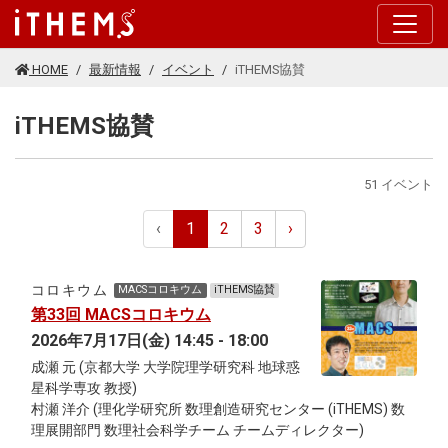
このページの本文に移動する
HOME
最新情報
イベント
iTHEMS協賛
iTHEMS協賛
51 イベント
‹
1
2
3
›
コロキウム
MACSコロキウム
iTHEMS協賛
第33回 MACSコロキウム
2026年7月17日(金) 14:45 - 18:00
成瀬 元 (京都大学 大学院理学研究科 地球惑
星科学専攻 教授)
村瀬 洋介 (理化学研究所 数理創造研究センター (iTHEMS) 数
理展開部門 数理社会科学チーム チームディレクター)