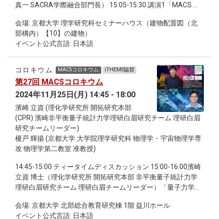
真一 SACRA学際融合部門長） 15:05-15:30 講演1「MACS は
16:00 Coffee break 16:00 - 17:00 Lecture 9 & Closing
どのように始まったか？」國府寛司 博士 （数学・数理解析専
会場: 京都大学 理学研究科セミナーハウス（建物配置図（北
攻 教授） 2016年5月のキックオフシンポジウムから始まった
部構内）【10】の建物）
MACSが2025年度で10年目を迎えるという時期にあたり，そ
イベント公式言語: 日本語
の立ち上げの時のことを振り返ってお話したい．特に，10年
前にどのような人々がどのようなことを考えて，それが
MACSプログラムに至ったのか，また当初MACSでやりたい
コロキウム
MACSコロキウム
iTHEMS協賛
と思っていたができなかったことなどを思い出し，この10年
第27回 MACSコロキウム
のMACSの歩みや，MACSとその後の京大理学の諸活動との
2024年11月25日(月) 14:45 - 18:00
関わりなどについて，いくつか取り上げてお話してみたい．
15:30-15:55 講演2「MACSから生まれた躍動感」高橋淑子 博
濱崎 立資 (理化学研究所 開拓研究本部
士 （生物科学専攻 教授） 「MACS」は語呂がよかったせいか
(CPR) 濱崎非平衡量子統計力学理研白眉研究チーム 理研白眉
多くの人に覚えていただき、「名付け親」として嬉しい限り
研究チームリーダー)
です。私はベタベタの実験発生生物学者であり数学とは縁遠
榎戸 輝揚 (京都大学 大学院理学研究科 物理学・宇宙物理学専
かったのですが、なぜかMACSには初めから首を突っ込む形
攻 物理学第二教室 准教授)
となり、以来、10年間にわたりSGを企画しました。「本物
14:45-15:00 ティータイムディスカッション 15:00-16:00濱崎
（トリ胚）をみて数理を考える」という共通テーマのもと、
立資 博士（理化学研究所 開拓研究本部 非平衡量子統計力学
物理・数学の院生や学部生たちが数式を議論し、顕微鏡をの
理研白眉研究チーム 理研白眉チームリーダー）「量子力学に
ぞいて生（なま）のトリ胚を観る姿に心躍りました。当時ハ
よる統計力学の基礎づけ」 16:15-17:15 榎戸 輝揚 博士（京都
ーバード大から出た「腸ルーピング」論文は、実験生物―物
会場: 京都大学 北部総合教育研究棟 1階 益川ホール
大学理学研究科 物理学・宇宙物理学専攻 物理学第２教室 准
理―数理の融合研究で世の中を驚愕させましたが、「ハーバ
イベント公式言語: 日本語
教授）「学際融合で進める宇宙時代のシスルナ科学へ」