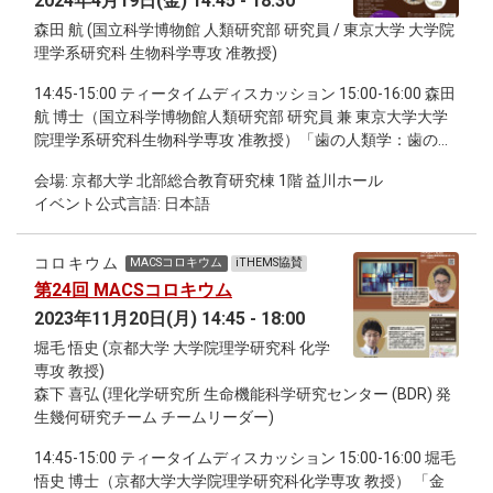
2024年4月19日(金) 14:45 - 18:30
森田 航 (国立科学博物館 人類研究部 研究員 / 東京大学 大学院
理学系研究科 生物科学専攻 准教授)
14:45-15:00 ティータイムディスカッション 15:00-16:00 森田
航 博士（国立科学博物館人類研究部 研究員 兼 東京大学大学
院理学系研究科生物科学専攻 准教授）「歯の人類学：歯の形
の違いが語ること」 16:15-17:20 2024年度MACS学生説明会
会場: 京都大学 北部総合教育研究棟 1階 益川ホール
17:30-18:30 継続討論会
イベント公式言語: 日本語
コロキウム
MACSコロキウム
iTHEMS協賛
第24回 MACSコロキウム
2023年11月20日(月) 14:45 - 18:00
堀毛 悟史 (京都大学 大学院理学研究科 化学
専攻 教授)
森下 喜弘 (理化学研究所 生命機能科学研究センター (BDR) 発
生幾何研究チーム チームリーダー)
14:45-15:00 ティータイムディスカッション 15:00-16:00 堀毛
悟史 博士（京都大学大学院理学研究科化学専攻 教授） 「金