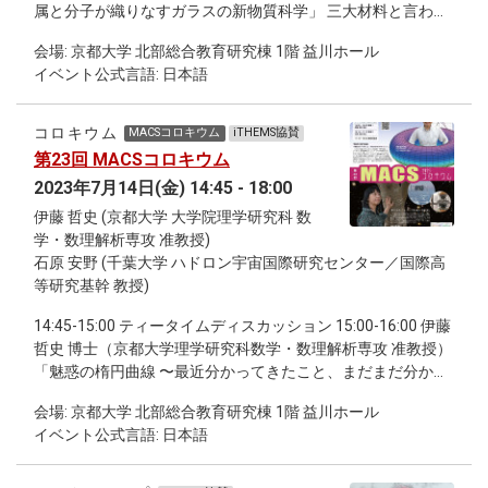
属と分子が織りなすガラスの新物質科学」 三大材料と言われ
るセラミックス、金属、有機高分子はいずれもガラス相を形
会場: 京都大学 北部総合教育研究棟 1階 益川ホール
成し、我々の生活や産業を支えています。結晶と異なりガラ
イベント公式言語: 日本語
スはランダムな分子構造を持つため、物質設計や物性の理解
は未だ大きな課題です。本講演では、金属と分子を組み合わ
せて作る新しいガラスの研究について紹介します。どうやっ
コロキウム
MACSコロキウム
iTHEMS協賛
てガラスの構造を設計し、合成するのか、また金属と分子が
第23回 MACSコロキウム
作るユニークなガラスの分子構造と機能を解説します。
2023年7月14日(金) 14:45 - 18:00
16:15-17:15 森下 喜弘 博士（理化学研究所生命機能科学研究
センター チームリーダー） 「位置情報の最適コーディングデ
伊藤 哲史 (京都大学 大学院理学研究科 数
ザインと器官形態形成動態の原型を捉えるための時空座標
学・数理解析専攻 准教授)
系」 器官発生過程における法則を知りたい。できればそれを
石原 安野 (千葉大学 ハドロン宇宙国際研究センター／国際高
数学的に表現できたら嬉しいし、その法則が種間や器官間で
等研究基幹 教授)
共通であれば面白い。というような気持ちで、実験と理論の
14:45-15:00 ティータイムディスカッション 15:00-16:00 伊藤
境界あたりで発生生物学の研究をしている。このセミナーで
哲史 博士（京都大学理学研究科数学・数理解析専攻 准教授）
は、発生組織の中の空間情報の表現・コーディング問題に関
「魅惑の楕円曲線 〜最近分かってきたこと、まだまだ分から
する研究と、（大きさや発生速度が異なる）相同器官の形態
ないこと〜」 16:15-17:15 石原 安野 博士（千葉大学ハドロン
形成ダイナミクスを種間で直接かつ定量的に比較するための
会場: 京都大学 北部総合教育研究棟 1階 益川ホール
宇宙国際研究センター・国際高等研究基幹 教授）「高エネル
時空座標系の提案、および生物データに適用することで種に
イベント公式言語: 日本語
ギーニュートリノで見る新しい宇宙の姿」 17:15-18:00 継続
依存しないダイナミクス（原型らしきもの）の存在を示唆す
討論会
る結果について紹介する。 17:15-18:00 継続討論会