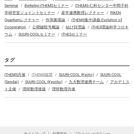
Seminar
Berkeley-iTHEMSセミナー
iTHEMS-仁科センター中間子科
学研究室ジョイントセミナー
産学連携数理レクチャー
RIKEN
Quantumレクチャー
作用素環論
iTHEMS集中講義-Evolution of
Cooperation
公開鍵暗号概論
結び目理論
iTHES理論科学コロキ
ウム
SUURI-COOLセミナー
iTHESセミナー
タグ
iTHEMS共催
iTHEMS協賛
SUURI-COOL (Kyoto)
SUURI-COOL
(Sendai)
SUURI-COOL (Kyushu)
九大数理連携チーム
アカデミス
ト主催
理研数理後援
理研数理共催
サイトマップ
利用規約
プライバシーポリシー