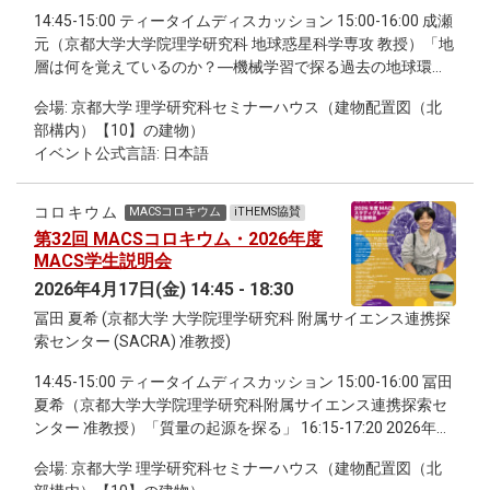
14:45-15:00 ティータイムディスカッション 15:00-16:00 成瀬
元（京都大学大学院理学研究科 地球惑星科学専攻 教授）「地
層は何を覚えているのか？―機械学習で探る過去の地球環境
―」 16:15-17:15 村瀬 洋介（理化学研究所 数理創造研究セン
会場: 京都大学 理学研究科セミナーハウス（建物配置図（北
ター チームディレクター）「社会における協力行動の数理：
部構内）【10】の建物）
直接互恵と間接互恵から見る協力の進化」 17:15-18:00 継続
イベント公式言語: 日本語
討論会
コロキウム
MACSコロキウム
iTHEMS協賛
第32回 MACSコロキウム・2026年度
MACS学生説明会
2026年4月17日(金) 14:45 - 18:30
冨田 夏希 (京都大学 大学院理学研究科 附属サイエンス連携探
索センター (SACRA) 准教授)
14:45-15:00 ティータイムディスカッション 15:00-16:00 冨田
夏希（京都大学大学院理学研究科附属サイエンス連携探索セ
ンター 准教授）「質量の起源を探る」 16:15-17:20 2026年度
MACS学生説明会 17:30-18:30 継続討論会
会場: 京都大学 理学研究科セミナーハウス（建物配置図（北