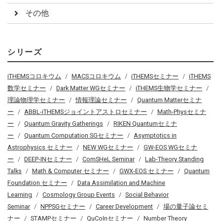
その他
シリーズ
iTHEMSコロキウム
MACSコロキウム
iTHEMSセミナー
iTHEMS
数学セミナー
Dark Matter WGセミナー
iTHEMS生物学セミナー
理論物理学セミナー
情報理論セミナー
Quantum Matterセミナ
ー
ABBL-iTHEMSジョイントアストロセミナー
Math-Physセミナ
ー
Quantum Gravity Gatherings
RIKEN Quantumセミナ
ー
Quantum Computation SGセミナー
Asymptotics in
Astrophysics セミナー
NEW WGセミナー
GW-EOS WGセミナ
ー
DEEP-INセミナー
ComSHeL Seminar
Lab-Theory Standing
Talks
Math & Computer セミナー
GWX-EOS セミナー
Quantum
Foundation セミナー
Data Assimilation and Machine
Learning
Cosmology Group Events
Social Behavior
Seminar
NPPSGセミナー
Career Development
場の量子論セミ
ナー
STAMPセミナー
QuCoInセミナー
Number Theory