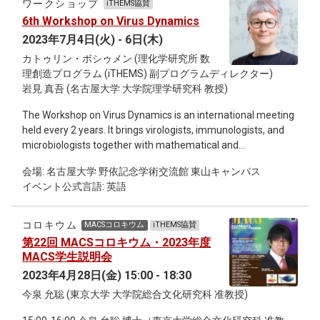
ワークショップ
iTHEMS協賛
6th Workshop on Virus Dynamics
2023年7月4日(火) - 6日(木)
カトゥリン・ボシゥメン (理化学研究所 数
理創造プログラム (iTHEMS) 副プログラムディレクター)
岩見 真吾 (名古屋大学 大学院理学研究科 教授)
The Workshop on Virus Dynamics is an international meeting
held every 2 years. It brings virologists, immunologists, and
microbiologists together with mathematical and
computational modellers, bioinformaticians, bioengineers,
会場: 名古屋大学 野依記念学術交流館 東山キャンパス
virophysicists, and systems biologists to discuss current
イベント公式言語: 英語
approaches and challenges in modelling and analyzing
different aspects of virus and immune system dynamics,
and associated vaccines and therapeutics. This 6th version
コロキウム
MACSコロキウム
iTHEMS協賛
of the workshop builds on the success of previous ones held
第22回 MACSコロキウム・2023年度
in Frankfurt (2013), Toronto (2015), Heidelberg (2017), Paris
MACS学生説明会
(2019) and virtually (2021). It is supported by the
2023年4月28日(金) 15:00 - 18:30
Interdisciplinary Theoretical and Mathematical Sciences
今泉 允聡 (東京大学 大学院総合文化研究科 准教授)
(iTHEMS) program at RIKEN, by Nagoya University, and by the
Japan Science and Technology Agency. Up-to-date