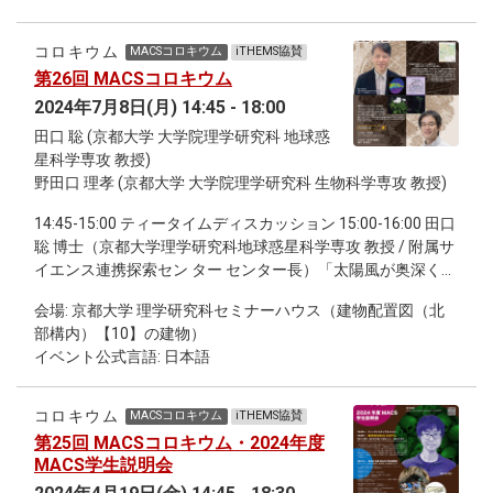
ードでできることが京大理学でできないはずがない」を合い
17:15-18:00 継続討論会
言葉に、新しい挑戦に胸躍る10年間でした。 15:55-16:20 質
疑応答 16:20-16:30 休憩 [16:30-18:30 第2部 2024年度 MACS
コロキウム
MACSコロキウム
iTHEMS協賛
成果報告会] 16:30-17:30 各スタディグルーブ フラッシュトー
第26回 MACSコロキウム
ク 17:30-18:30 参加学生によるポスター発表
2024年7月8日(月) 14:45 - 18:00
田口 聡 (京都大学 大学院理学研究科 地球惑
星科学専攻 教授)
野田口 理孝 (京都大学 大学院理学研究科 生物科学専攻 教授)
14:45-15:00 ティータイムディスカッション 15:00-16:00 田口
聡 博士（京都大学理学研究科地球惑星科学専攻 教授 / 附属サ
イエンス連携探索セン ター センター長）「太陽風が奥深く入
ってくる場所での地球の大気とプラズマの振る舞い」 16:15-
会場: 京都大学 理学研究科セミナーハウス（建物配置図（北
17:15 野田口 理孝 博士（京都大学大学院理学研究科生物科学
部構内）【10】の建物）
専攻植物学系 教授）「植物科学のために挑んだ学際融合」
イベント公式言語: 日本語
17:15-18:00 継続討論会
コロキウム
MACSコロキウム
iTHEMS協賛
第25回 MACSコロキウム・2024年度
MACS学生説明会