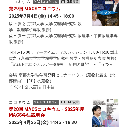
コロキウム
MACSコロキウム
iTHEMS協賛
decompose the total system in different ways into gauge-
common research challenges.
第29回 MACSコロキウム
invariant subsystems, and how this leads to the QRF
dependence of correlations, entropies, and thermal
2025年7月4日(金) 14:45 - 18:00
properties. We will then explore how relational dynamics in
坂上 貴之 (京都大学 大学院理学研究科 数
Hamiltonian constrained systems and the infamous
学・数理解析専攻 教授)
"problem of time" can be addressed with clocks identified as
佐々 真一 (京都大学 大学院理学研究科 物理学・宇宙物理学専
temporal QRFs. In transitioning to the field theory setting, we
攻 教授)
will first consider hybrid scenarios, where QRFs are quantum
mechanical, but the remaining degrees of freedom are
14:45-15:00 ティータイムディスカッション 15:00-16:00 坂上
quantum fields including gravitons. I will explain how this
貴之（京都大学大学院理学研究科 数学・数理解析専攻 教授）
encompasses the recent discussion of "observers",
「流線トポロジカルデータ解析・応用と展望 ～「うつろう
generalized entropies, and gravitational von Neumann
かたち」の数理モデリング～」 16:15-17:15 佐々 真一（京都
algebras by Witten et al. and how subsystem relativity leads
会場: 京都大学 理学研究科セミナーハウス（建物配置図（北
大学大学院理学研究科 物理学・宇宙物理学専攻 教授）「時間
to the conclusion that gravitational entanglement entropies
部構内）【10】の建物）
の矢の物理学」 17:15-18:00 継続討論会
are observer dependent. We will then discuss the classical
イベント公式言語: 日本語
analog of QRFs in gauge theory and gravity and how they can
be used to build gauge-invariant relational observables and
コロキウム
MACSコロキウム
iTHEMS協賛
to describe local subsystems. This will connect with
第28回 MACSコロキウム・2025年度
discussions on edge and soft modes in the literature, the
MACS学生説明会
former of which turn out to be QRFs as well. This has bearing
2025年4月25日(金) 14:45 - 18:30
on entanglement entropies in gauge theories, which I will