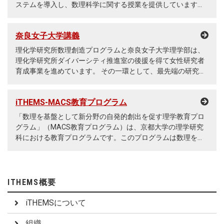
ステムを導入し、数理科学に関する授業を提供しています。
この取り組みの目的は、学部生が現代社会の基盤となる数理
科学の基礎と応用を最前線の研究者から学び、大学の壁を越
奈良女子大学講義
えた若手人材の育成を促進することです。 この取り組みにつ
いての概要は、<a
理化学研究所数理創造プログラムと奈良女子大学理学部は、
href="https://ithems.riken.jp/ja/news/riken-ithems-the-
理化学研究所ダイバーシティ推進室の後援を得て女性研究者
university-of-tokyo-and-kyoto-university-launch-new-inter-
育成事業を進めています。 その一環として、最先端の研究者
university-lecture-program-using-online-classes">理化学研
による連続講義を実施しています。 また、講義のフォローア
究所数理創造プログラム、東京大学教養学部と京都大学理学
ッププログラムとして、奈良女子大学の学部生・大学院生
部 オンライン授業を用いた新しい大学間連携講義を開設</a>
iTHEMS-MACS教育プログラム
が、理化学研究所和光キャンパスの複数の研究室を訪問し、
をご覧下さい。 2018年度の講義内容を書籍にまとめました。
研究内容について質疑を行うとともに、学生自らが研究発表
「数理を基盤として新分野の自発的創出を促す理学教育プロ
詳しくは、<a href="https://ithems.riken.jp/ja/news/is-the-
を行うワークショップを開催しました。このワークショップ
グラム」（MACS教育プログラム）は、京都大学の理学研究
world-written-in-the-language-of-mathematics-exploring-
の概要は<a href="https://ithems.riken.jp/ja/events/riken-
科における教育プログラムです。このプログラムは数理を基
the-mysteries-of-the-universe-life-and-information">数理は
nara-womens-university-joint-diversity-promotion-
礎とし、異なる分野を横断した研究を推進し、新たな学問分
世界を創造できるか - 宇宙・生命・情報の謎にせまる</a>を
workshop">理化学研究所-奈良女子大学理学部合同 ダイバー
野の自発的な創出を促すことを目指しています。具体的に
ご覧ください。
シティ推進ワークショップ</a>をご覧下さい。このワークシ
は、理学研究科の複数の専攻から教員と学生を組み合わせた
ョップのレポートは<a
スタディグループを形成し、分野横断的な教育と研究を行っ
ITHEMS概要
href="https://ithems.riken.jp/ja/news/riken-nara-womens-
ています。 iTHEMSは、基礎科学の発展や融合的な研究の推
university-joint-diversity-promotion-workshop-was-held-on-
進、新分野の創出など、多様な課題に対応するための柔軟で
iTHEMSについて
march-7-2023">理化学研究所-奈良女子大学理学部合同 ダイ
広い視野を持った科学人材の育成を目指し、このMACS教育
バーシティ推進ワークショップが3月7日に開催されました
プログラムを積極的に支援しています。
組織