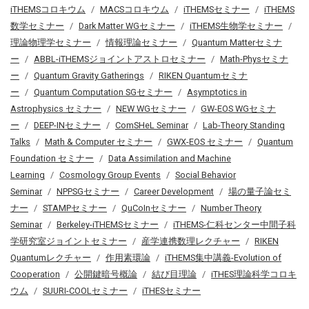
iTHEMSコロキウム
MACSコロキウム
iTHEMSセミナー
iTHEMS
数学セミナー
Dark Matter WGセミナー
iTHEMS生物学セミナー
理論物理学セミナー
情報理論セミナー
Quantum Matterセミナ
ー
ABBL-iTHEMSジョイントアストロセミナー
Math-Physセミナ
ー
Quantum Gravity Gatherings
RIKEN Quantumセミナ
ー
Quantum Computation SGセミナー
Asymptotics in
Astrophysics セミナー
NEW WGセミナー
GW-EOS WGセミナ
ー
DEEP-INセミナー
ComSHeL Seminar
Lab-Theory Standing
Talks
Math & Computer セミナー
GWX-EOS セミナー
Quantum
Foundation セミナー
Data Assimilation and Machine
Learning
Cosmology Group Events
Social Behavior
Seminar
NPPSGセミナー
Career Development
場の量子論セミ
ナー
STAMPセミナー
QuCoInセミナー
Number Theory
Seminar
Berkeley-iTHEMSセミナー
iTHEMS-仁科センター中間子科
学研究室ジョイントセミナー
産学連携数理レクチャー
RIKEN
Quantumレクチャー
作用素環論
iTHEMS集中講義-Evolution of
Cooperation
公開鍵暗号概論
結び目理論
iTHES理論科学コロキ
ウム
SUURI-COOLセミナー
iTHESセミナー