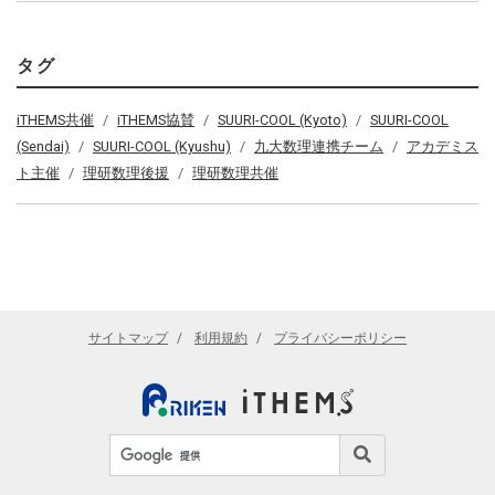
タグ
iTHEMS共催
iTHEMS協賛
SUURI-COOL (Kyoto)
SUURI-COOL
(Sendai)
SUURI-COOL (Kyushu)
九大数理連携チーム
アカデミス
ト主催
理研数理後援
理研数理共催
サイトマップ
利用規約
プライバシーポリシー
サイト内検索
検索