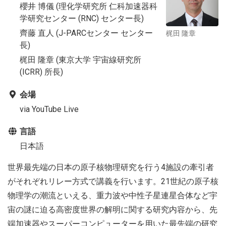
櫻井 博儀 (理化学研究所 仁科加速器科
学研究センター (RNC) センター長)
齊藤 直人 (J-PARCセンター センター
梶田 隆章
長)
梶田 隆章 (東京大学 宇宙線研究所
(ICRR) 所長)
会場
via YouTube Live
言語
日本語
世界最先端の日本の原子核物理研究を行う4施設の牽引者
がそれぞれリレー方式で講義を行います。21世紀の原子核
物理学の潮流といえる、重力波や中性子星連星合体など宇
宙の謎に迫る高密度世界の解明に関する研究内容から、先
端加速器やスーパーコンピューターを用いた最先端の研究