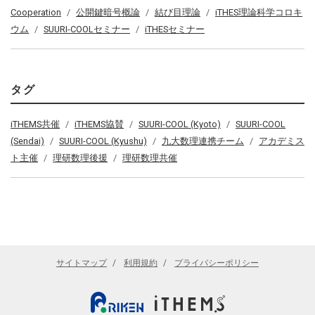
Cooperation
公開鍵暗号概論
結び目理論
iTHES理論科学コロキ
ウム
SUURI-COOLセミナー
iTHESセミナー
タグ
iTHEMS共催
iTHEMS協賛
SUURI-COOL (Kyoto)
SUURI-COOL
(Sendai)
SUURI-COOL (Kyushu)
九大数理連携チーム
アカデミス
ト主催
理研数理後援
理研数理共催
サイトマップ
利用規約
プライバシーポリシー