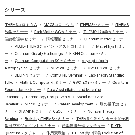
シリーズ
iTHEMSコロキウム
MACSコロキウム
iTHEMSセミナー
iTHEMS
数学セミナー
Dark Matter WGセミナー
iTHEMS生物学セミナー
理論物理学セミナー
情報理論セミナー
Quantum Matterセミナ
ー
ABBL-iTHEMSジョイントアストロセミナー
Math-Physセミナ
ー
Quantum Gravity Gatherings
RIKEN Quantumセミナ
ー
Quantum Computation SGセミナー
Asymptotics in
Astrophysics セミナー
NEW WGセミナー
GW-EOS WGセミナ
ー
DEEP-INセミナー
ComSHeL Seminar
Lab-Theory Standing
Talks
Math & Computer セミナー
GWX-EOS セミナー
Quantum
Foundation セミナー
Data Assimilation and Machine
Learning
Cosmology Group Events
Social Behavior
Seminar
NPPSGセミナー
Career Development
場の量子論セミ
ナー
STAMPセミナー
QuCoInセミナー
Number Theory
Seminar
Berkeley-iTHEMSセミナー
iTHEMS-仁科センター中間子科
学研究室ジョイントセミナー
産学連携数理レクチャー
RIKEN
Quantumレクチャー
作用素環論
iTHEMS集中講義-Evolution of