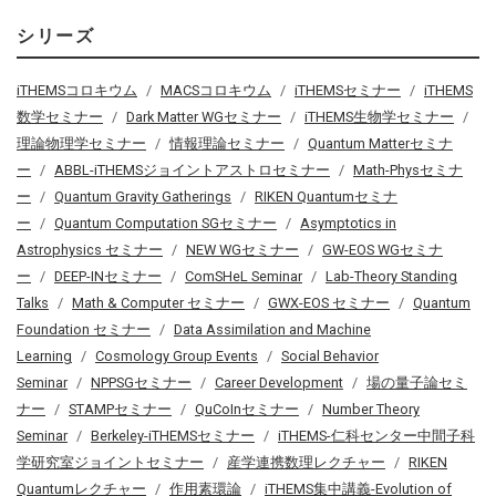
シリーズ
iTHEMSコロキウム
MACSコロキウム
iTHEMSセミナー
iTHEMS
数学セミナー
Dark Matter WGセミナー
iTHEMS生物学セミナー
理論物理学セミナー
情報理論セミナー
Quantum Matterセミナ
ー
ABBL-iTHEMSジョイントアストロセミナー
Math-Physセミナ
ー
Quantum Gravity Gatherings
RIKEN Quantumセミナ
ー
Quantum Computation SGセミナー
Asymptotics in
Astrophysics セミナー
NEW WGセミナー
GW-EOS WGセミナ
ー
DEEP-INセミナー
ComSHeL Seminar
Lab-Theory Standing
Talks
Math & Computer セミナー
GWX-EOS セミナー
Quantum
Foundation セミナー
Data Assimilation and Machine
Learning
Cosmology Group Events
Social Behavior
Seminar
NPPSGセミナー
Career Development
場の量子論セミ
ナー
STAMPセミナー
QuCoInセミナー
Number Theory
Seminar
Berkeley-iTHEMSセミナー
iTHEMS-仁科センター中間子科
学研究室ジョイントセミナー
産学連携数理レクチャー
RIKEN
Quantumレクチャー
作用素環論
iTHEMS集中講義-Evolution of