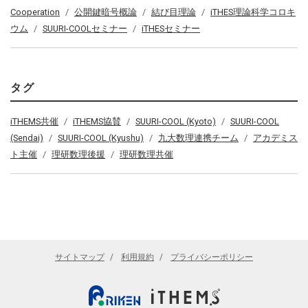
Cooperation
公開鍵暗号概論
結び目理論
iTHES理論科学コロキ
ウム
SUURI-COOLセミナー
iTHESセミナー
タグ
iTHEMS共催
iTHEMS協賛
SUURI-COOL (Kyoto)
SUURI-COOL
(Sendai)
SUURI-COOL (Kyushu)
九大数理連携チーム
アカデミス
ト主催
理研数理後援
理研数理共催
サイトマップ
利用規約
プライバシーポリシー