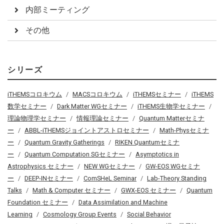
内部ミーティング
その他
シリーズ
iTHEMSコロキウム
MACSコロキウム
iTHEMSセミナー
iTHEMS
数学セミナー
Dark Matter WGセミナー
iTHEMS生物学セミナー
理論物理学セミナー
情報理論セミナー
Quantum Matterセミナ
ー
ABBL-iTHEMSジョイントアストロセミナー
Math-Physセミナ
ー
Quantum Gravity Gatherings
RIKEN Quantumセミナ
ー
Quantum Computation SGセミナー
Asymptotics in
Astrophysics セミナー
NEW WGセミナー
GW-EOS WGセミナ
ー
DEEP-INセミナー
ComSHeL Seminar
Lab-Theory Standing
Talks
Math & Computer セミナー
GWX-EOS セミナー
Quantum
Foundation セミナー
Data Assimilation and Machine
Learning
Cosmology Group Events
Social Behavior