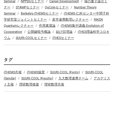
Seminar
NPPSGセミナー
Career Development
場の量子論セミ
ナー
STAMPセミナー
QuCoInセミナー
Number Theory
Seminar
Berkeley-iTHEMSセミナー
iTHEMS-仁科センター中間子科
学研究室ジョイントセミナー
産学連携数理レクチャー
RIKEN
Quantumレクチャー
作用素環論
iTHEMS集中講義-Evolution of
Cooperation
公開鍵暗号概論
結び目理論
iTHES理論科学コロキ
ウム
SUURI-COOLセミナー
iTHESセミナー
タグ
iTHEMS共催
iTHEMS協賛
SUURI-COOL (Kyoto)
SUURI-COOL
(Sendai)
SUURI-COOL (Kyushu)
九大数理連携チーム
アカデミス
ト主催
理研数理後援
理研数理共催