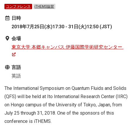
コンファレンス
iTHEMS協賛
日時
2018年7月25日(水)17:30 - 31日(火)12:50 (JST)
会場
東京大学 本郷キャンパス 伊藤国際学術研究センター
言語
英語
The International Symposium on Quantum Fluids and Solids
(QFS) will be held at Ito International Research Center (IIRC)
on Hongo campus of the University of Tokyo, Japan, from
July 25 through 31, 2018. One of the sponsors of this
conference is iTHEMS.