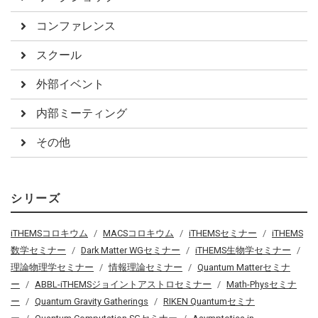
コンファレンス
スクール
外部イベント
内部ミーティング
その他
シリーズ
iTHEMSコロキウム
MACSコロキウム
iTHEMSセミナー
iTHEMS
数学セミナー
Dark Matter WGセミナー
iTHEMS生物学セミナー
理論物理学セミナー
情報理論セミナー
Quantum Matterセミナ
ー
ABBL-iTHEMSジョイントアストロセミナー
Math-Physセミナ
ー
Quantum Gravity Gatherings
RIKEN Quantumセミナ