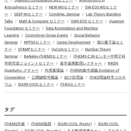
ー
Quantum Computation SGセミナー
Asymptotics in
Astrophysics セミナー
NEW WGセミナー
GW-EOS WGセミナ
ー
DEEP-INセミナー
ComSHeL Seminar
Lab-Theory Standing
Talks
Math & Computer セミナー
GWX-EOS セミナー
Quantum
Foundation セミナー
Data Assimilation and Machine
Learning
Cosmology Group Events
Social Behavior
Seminar
NPPSGセミナー
Career Development
場の量子論セミ
ナー
STAMPセミナー
QuCoInセミナー
Number Theory
Seminar
Berkeley-iTHEMSセミナー
iTHEMS-仁科センター中間子科
学研究室ジョイントセミナー
産学連携数理レクチャー
RIKEN
Quantumレクチャー
作用素環論
iTHEMS集中講義-Evolution of
Cooperation
公開鍵暗号概論
結び目理論
iTHES理論科学コロキ
ウム
SUURI-COOLセミナー
iTHESセミナー
タグ
iTHEMS共催
iTHEMS協賛
SUURI-COOL (Kyoto)
SUURI-COOL
(Sendai)
SUURI-COOL (Kyushu)
九大数理連携チーム
アカデミス