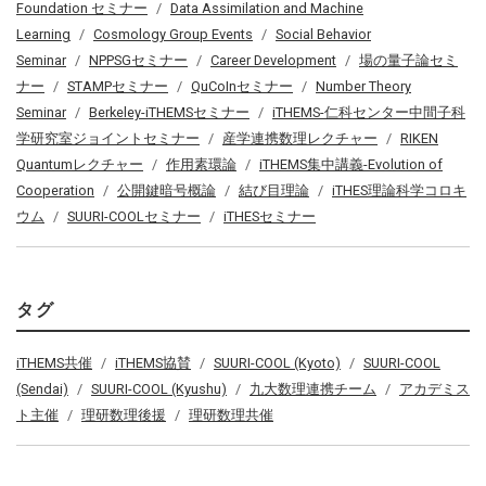
Foundation セミナー
Data Assimilation and Machine
Learning
Cosmology Group Events
Social Behavior
Seminar
NPPSGセミナー
Career Development
場の量子論セミ
ナー
STAMPセミナー
QuCoInセミナー
Number Theory
Seminar
Berkeley-iTHEMSセミナー
iTHEMS-仁科センター中間子科
学研究室ジョイントセミナー
産学連携数理レクチャー
RIKEN
Quantumレクチャー
作用素環論
iTHEMS集中講義-Evolution of
Cooperation
公開鍵暗号概論
結び目理論
iTHES理論科学コロキ
ウム
SUURI-COOLセミナー
iTHESセミナー
タグ
iTHEMS共催
iTHEMS協賛
SUURI-COOL (Kyoto)
SUURI-COOL
(Sendai)
SUURI-COOL (Kyushu)
九大数理連携チーム
アカデミス
ト主催
理研数理後援
理研数理共催