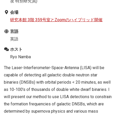
攻 特別研究員)
会場
研究本館 3階 359号室とZoomのハイブリッド開催
言語
英語
ホスト
Ryo Namba
The Laser-Interferometer-Space-Antenna (LISA) will be
capable of detecting all galactic double neutron star
binaries (DNSBs) with orbital periods < 20 minutes, as well
as 10-100’s of thousands of double white dwarf binaries. I
will present our method to use LISA detections to constrain
the formation frequencies of galactic DNSBs, which are
determined by supernova physics and various mass