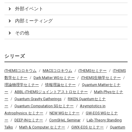
外部イベント
内部ミーティング
その他
シリーズ
iTHEMSコロキウム
MACSコロキウム
iTHEMSセミナー
iTHEMS
数学セミナー
Dark Matter WGセミナー
iTHEMS生物学セミナー
理論物理学セミナー
情報理論セミナー
Quantum Matterセミナ
ー
ABBL-iTHEMSジョイントアストロセミナー
Math-Physセミナ
ー
Quantum Gravity Gatherings
RIKEN Quantumセミナ
ー
Quantum Computation SGセミナー
Asymptotics in
Astrophysics セミナー
NEW WGセミナー
GW-EOS WGセミナ
ー
DEEP-INセミナー
ComSHeL Seminar
Lab-Theory Standing
Talks
Math & Computer セミナー
GWX-EOS セミナー
Quantum