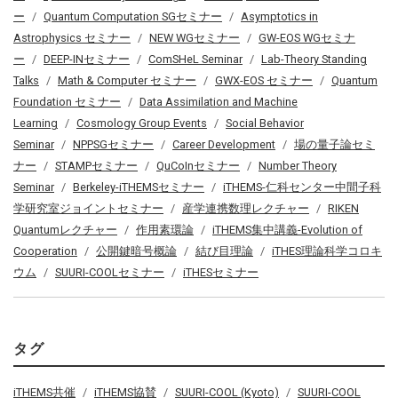
ー
Quantum Computation SGセミナー
Asymptotics in
Astrophysics セミナー
NEW WGセミナー
GW-EOS WGセミナ
ー
DEEP-INセミナー
ComSHeL Seminar
Lab-Theory Standing
Talks
Math & Computer セミナー
GWX-EOS セミナー
Quantum
Foundation セミナー
Data Assimilation and Machine
Learning
Cosmology Group Events
Social Behavior
Seminar
NPPSGセミナー
Career Development
場の量子論セミ
ナー
STAMPセミナー
QuCoInセミナー
Number Theory
Seminar
Berkeley-iTHEMSセミナー
iTHEMS-仁科センター中間子科
学研究室ジョイントセミナー
産学連携数理レクチャー
RIKEN
Quantumレクチャー
作用素環論
iTHEMS集中講義-Evolution of
Cooperation
公開鍵暗号概論
結び目理論
iTHES理論科学コロキ
ウム
SUURI-COOLセミナー
iTHESセミナー
タグ
iTHEMS共催
iTHEMS協賛
SUURI-COOL (Kyoto)
SUURI-COOL