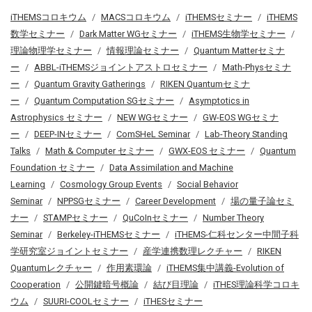
iTHEMSコロキウム
MACSコロキウム
iTHEMSセミナー
iTHEMS
数学セミナー
Dark Matter WGセミナー
iTHEMS生物学セミナー
理論物理学セミナー
情報理論セミナー
Quantum Matterセミナ
ー
ABBL-iTHEMSジョイントアストロセミナー
Math-Physセミナ
ー
Quantum Gravity Gatherings
RIKEN Quantumセミナ
ー
Quantum Computation SGセミナー
Asymptotics in
Astrophysics セミナー
NEW WGセミナー
GW-EOS WGセミナ
ー
DEEP-INセミナー
ComSHeL Seminar
Lab-Theory Standing
Talks
Math & Computer セミナー
GWX-EOS セミナー
Quantum
Foundation セミナー
Data Assimilation and Machine
Learning
Cosmology Group Events
Social Behavior
Seminar
NPPSGセミナー
Career Development
場の量子論セミ
ナー
STAMPセミナー
QuCoInセミナー
Number Theory
Seminar
Berkeley-iTHEMSセミナー
iTHEMS-仁科センター中間子科
学研究室ジョイントセミナー
産学連携数理レクチャー
RIKEN
Quantumレクチャー
作用素環論
iTHEMS集中講義-Evolution of
Cooperation
公開鍵暗号概論
結び目理論
iTHES理論科学コロキ
ウム
SUURI-COOLセミナー
iTHESセミナー