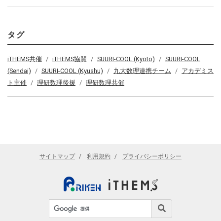
タグ
iTHEMS共催
iTHEMS協賛
SUURI-COOL (Kyoto)
SUURI-COOL
(Sendai)
SUURI-COOL (Kyushu)
九大数理連携チーム
アカデミス
ト主催
理研数理後援
理研数理共催
サイトマップ
利用規約
プライバシーポリシー
サイト内検索
検索