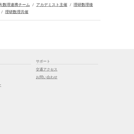
大数理連携チーム
アカデミスト主催
理研数理後
理研数理共催
サポート
交通アクセス
お問い合わせ
ー