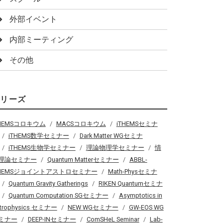
外部イベント
内部ミーティング
その他
シリーズ
THEMSコロキウム
MACSコロキウム
iTHEMSセミナ
iTHEMS数学セミナー
Dark Matter WGセミナ
iTHEMS生物学セミナー
理論物理学セミナー
情
理論セミナー
Quantum Matterセミナー
ABBL-
THEMSジョイントアストロセミナー
Math-Physセミナ
Quantum Gravity Gatherings
RIKEN Quantumセミナ
Quantum Computation SGセミナー
Asymptotics in
trophysics セミナー
NEW WGセミナー
GW-EOS WG
ミナー
DEEP-INセミナー
ComSHeL Seminar
Lab-