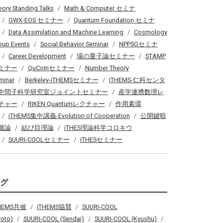
eory Standing Talks
Math & Computer セミナ
GWX-EOS セミナー
Quantum Foundation セミナ
Data Assimilation and Machine Learning
Cosmology
oup Events
Social Behavior Seminar
NPPSGセミナ
Career Development
場の量子論セミナー
STAMP
ミナー
QuCoInセミナー
Number Theory
minar
Berkeley-iTHEMSセミナー
iTHEMS-仁科センタ
中間子科学研究室ジョイントセミナー
産学連携数理レ
チャー
RIKEN Quantumレクチャー
作用素環
iTHEMS集中講義-Evolution of Cooperation
公開鍵暗
概論
結び目理論
iTHES理論科学コロキウ
SUURI-COOLセミナー
iTHESセミナー
タグ
THEMS共催
iTHEMS協賛
SUURI-COOL
yoto)
SUURI-COOL (Sendai)
SUURI-COOL (Kyushu)