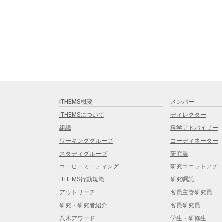
iTHEMS概要
メンバー
iTHEMSについて
ディレクター
組織
科学アドバイザー
ワーキンググループ
コーディネーター
スタディグループ
研究員
コーヒーミーティング
研究ユニット／チ
iTHEMS行動規範
研究嘱託
アウトリーチ
客員主管研究員
研究・研究者紹介
客員研究員
八木アワード
学生・研修生