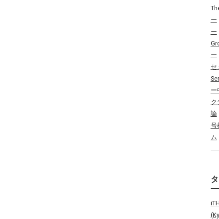
Th
ー
ー
Gr
ー
セ
Se
ー
ク
論
号
ム
i
(K