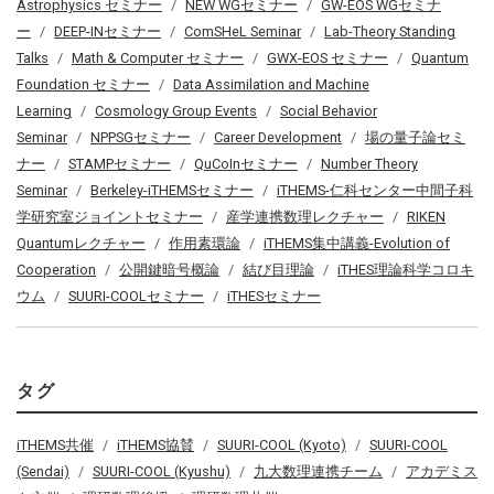
Astrophysics セミナー
NEW WGセミナー
GW-EOS WGセミナ
ー
DEEP-INセミナー
ComSHeL Seminar
Lab-Theory Standing
Talks
Math & Computer セミナー
GWX-EOS セミナー
Quantum
Foundation セミナー
Data Assimilation and Machine
Learning
Cosmology Group Events
Social Behavior
Seminar
NPPSGセミナー
Career Development
場の量子論セミ
ナー
STAMPセミナー
QuCoInセミナー
Number Theory
Seminar
Berkeley-iTHEMSセミナー
iTHEMS-仁科センター中間子科
学研究室ジョイントセミナー
産学連携数理レクチャー
RIKEN
Quantumレクチャー
作用素環論
iTHEMS集中講義-Evolution of
Cooperation
公開鍵暗号概論
結び目理論
iTHES理論科学コロキ
ウム
SUURI-COOLセミナー
iTHESセミナー
タグ
iTHEMS共催
iTHEMS協賛
SUURI-COOL (Kyoto)
SUURI-COOL
(Sendai)
SUURI-COOL (Kyushu)
九大数理連携チーム
アカデミス