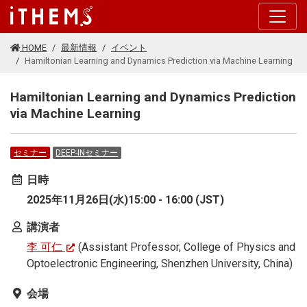
このページの本文に移動する
HOME
最新情報
イベント
Hamiltonian Learning and Dynamics Prediction via Machine Learning
Hamiltonian Learning and Dynamics Prediction
via Machine Learning
セミナー
DEEP-INセミナー
日時
2025年11月26日(水)15:00 - 16:00 (JST)
講演者
李 可仁
(Assistant Professor, College of Physics and
Optoelectronic Engineering, Shenzhen University, China)
会場