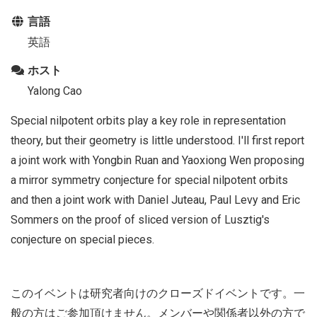
言語
英語
ホスト
Yalong Cao
Special nilpotent orbits play a key role in representation
theory, but their geometry is little understood. I'll first report
a joint work with Yongbin Ruan and Yaoxiong Wen proposing
a mirror symmetry conjecture for special nilpotent orbits
and then a joint work with Daniel Juteau, Paul Levy and Eric
Sommers on the proof of sliced version of Lusztig's
conjecture on special pieces.
このイベントは研究者向けのクローズドイベントです。一
般の方はご参加頂けません。メンバーや関係者以外の方で