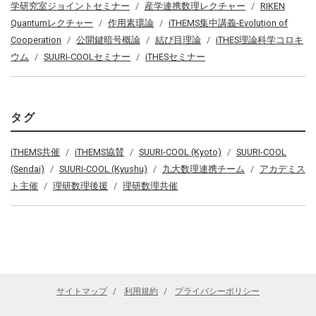
学研究室ジョイントセミナー
産学連携数理レクチャー
RIKEN
Quantumレクチャー
作用素環論
iTHEMS集中講義-Evolution of
Cooperation
公開鍵暗号概論
結び目理論
iTHES理論科学コロキ
ウム
SUURI-COOLセミナー
iTHESセミナー
タグ
iTHEMS共催
iTHEMS協賛
SUURI-COOL (Kyoto)
SUURI-COOL
(Sendai)
SUURI-COOL (Kyushu)
九大数理連携チーム
アカデミス
ト主催
理研数理後援
理研数理共催
サイトマップ
利用規約
プライバシーポリシー