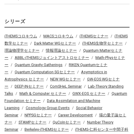
シリーズ
iTHEMSコロキウム
MACSコロキウム
iTHEMSセミナー
iTHEMS
数学セミナー
Dark Matter WGセミナー
iTHEMS生物学セミナー
理論物理学セミナー
情報理論セミナー
Quantum Matterセミナ
ー
ABBL-iTHEMSジョイントアストロセミナー
Math-Physセミナ
ー
Quantum Gravity Gatherings
RIKEN Quantumセミナ
ー
Quantum Computation SGセミナー
Asymptotics in
Astrophysics セミナー
NEW WGセミナー
GW-EOS WGセミナ
ー
DEEP-INセミナー
ComSHeL Seminar
Lab-Theory Standing
Talks
Math & Computer セミナー
GWX-EOS セミナー
Quantum
Foundation セミナー
Data Assimilation and Machine
Learning
Cosmology Group Events
Social Behavior
Seminar
NPPSGセミナー
Career Development
場の量子論セミ
ナー
STAMPセミナー
QuCoInセミナー
Number Theory
Seminar
Berkeley-iTHEMSセミナー
iTHEMS-仁科センター中間子科