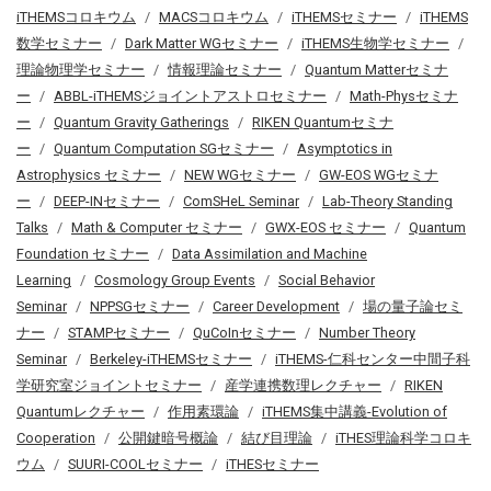
iTHEMSコロキウム
MACSコロキウム
iTHEMSセミナー
iTHEMS
数学セミナー
Dark Matter WGセミナー
iTHEMS生物学セミナー
理論物理学セミナー
情報理論セミナー
Quantum Matterセミナ
ー
ABBL-iTHEMSジョイントアストロセミナー
Math-Physセミナ
ー
Quantum Gravity Gatherings
RIKEN Quantumセミナ
ー
Quantum Computation SGセミナー
Asymptotics in
Astrophysics セミナー
NEW WGセミナー
GW-EOS WGセミナ
ー
DEEP-INセミナー
ComSHeL Seminar
Lab-Theory Standing
Talks
Math & Computer セミナー
GWX-EOS セミナー
Quantum
Foundation セミナー
Data Assimilation and Machine
Learning
Cosmology Group Events
Social Behavior
Seminar
NPPSGセミナー
Career Development
場の量子論セミ
ナー
STAMPセミナー
QuCoInセミナー
Number Theory
Seminar
Berkeley-iTHEMSセミナー
iTHEMS-仁科センター中間子科
学研究室ジョイントセミナー
産学連携数理レクチャー
RIKEN
Quantumレクチャー
作用素環論
iTHEMS集中講義-Evolution of
Cooperation
公開鍵暗号概論
結び目理論
iTHES理論科学コロキ
ウム
SUURI-COOLセミナー
iTHESセミナー