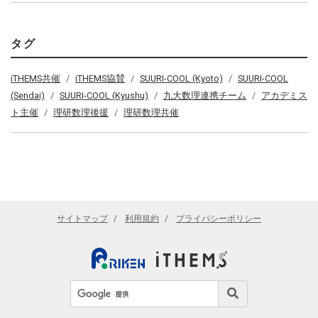
タグ
iTHEMS共催
iTHEMS協賛
SUURI-COOL (Kyoto)
SUURI-COOL
(Sendai)
SUURI-COOL (Kyushu)
九大数理連携チーム
アカデミス
ト主催
理研数理後援
理研数理共催
サイトマップ
利用規約
プライバシーポリシー
サイト内検索
検索