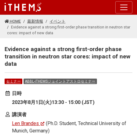
このページの本文に移動する
HOME
最新情報
イベント
Evidence against a strong first-order phase transition in neutron star
cores: impact of new data
Evidence against a strong first-order phase
transition in neutron star cores: impact of new
data
セミナー
ABBL-iTHEMSジョイントアストロセミナー
日時
2023年8月1日(火)13:30 - 15:00 (JST)
講演者
Len Brandes
(Ph.D. Student, Technical University of
Munich, Germany)