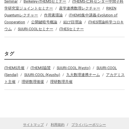
Seminar
Berkeley-iTHEMSセミナー
iTHEMS-仁科センター中間子科
学研究室ジョイントセミナー
産学連携数理レクチャー
RIKEN
Quantumレクチャー
作用素環論
iTHEMS集中講義-Evolution of
Cooperation
公開鍵暗号概論
結び目理論
iTHES理論科学コロキ
ウム
SUURI-COOLセミナー
iTHESセミナー
タグ
iTHEMS共催
iTHEMS協賛
SUURI-COOL (Kyoto)
SUURI-COOL
(Sendai)
SUURI-COOL (Kyushu)
九大数理連携チーム
アカデミス
ト主催
理研数理後援
理研数理共催
サイトマップ
利用規約
プライバシーポリシー