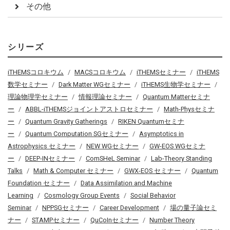
その他
シリーズ
iTHEMSコロキウム
MACSコロキウム
iTHEMSセミナー
iTHEMS
数学セミナー
Dark Matter WGセミナー
iTHEMS生物学セミナー
理論物理学セミナー
情報理論セミナー
Quantum Matterセミナ
ー
ABBL-iTHEMSジョイントアストロセミナー
Math-Physセミナ
ー
Quantum Gravity Gatherings
RIKEN Quantumセミナ
ー
Quantum Computation SGセミナー
Asymptotics in
Astrophysics セミナー
NEW WGセミナー
GW-EOS WGセミナ
ー
DEEP-INセミナー
ComSHeL Seminar
Lab-Theory Standing
Talks
Math & Computer セミナー
GWX-EOS セミナー
Quantum
Foundation セミナー
Data Assimilation and Machine
Learning
Cosmology Group Events
Social Behavior
Seminar
NPPSGセミナー
Career Development
場の量子論セミ
ナー
STAMPセミナー
QuCoInセミナー
Number Theory