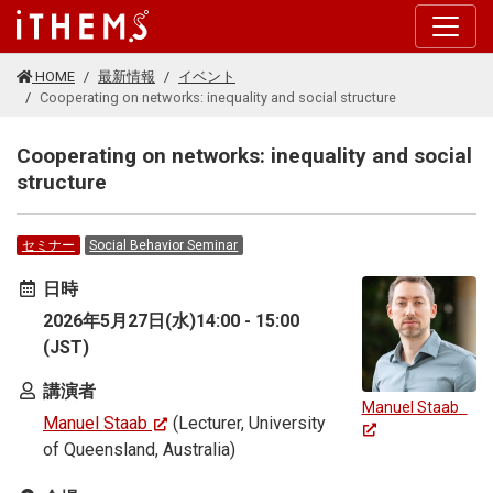
このページの本文に移動する
HOME
最新情報
イベント
Cooperating on networks: inequality and social structure
Cooperating on networks: inequality and social
structure
セミナー
Social Behavior Seminar
日時
2026年5月27日(水)14:00 - 15:00
(JST)
講演者
Manuel Staab
Manuel Staab
(Lecturer, University
of Queensland, Australia)