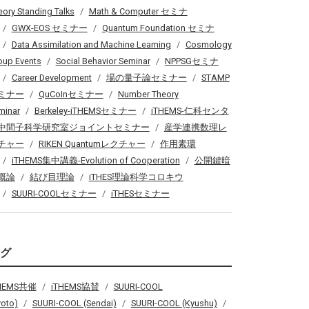
eory Standing Talks
Math & Computer セミナ
GWX-EOS セミナー
Quantum Foundation セミナ
Data Assimilation and Machine Learning
Cosmology
oup Events
Social Behavior Seminar
NPPSGセミナ
Career Development
場の量子論セミナー
STAMP
ミナー
QuCoInセミナー
Number Theory
minar
Berkeley-iTHEMSセミナー
iTHEMS-仁科センタ
中間子科学研究室ジョイントセミナー
産学連携数理レ
チャー
RIKEN Quantumレクチャー
作用素環
iTHEMS集中講義-Evolution of Cooperation
公開鍵暗
概論
結び目理論
iTHES理論科学コロキウ
SUURI-COOLセミナー
iTHESセミナー
タグ
THEMS共催
iTHEMS協賛
SUURI-COOL
yoto)
SUURI-COOL (Sendai)
SUURI-COOL (Kyushu)