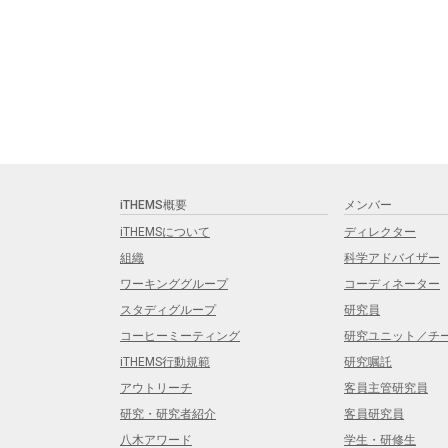
iTHEMS概要
メンバー
iTHEMSについて
ディレクター
組織
科学アドバイザー
ワーキンググループ
コーディネーター
スタディグループ
研究員
コーヒーミーティング
研究ユニット／チ
iTHEMS行動規範
研究嘱託
アウトリーチ
客員主管研究員
研究・研究者紹介
客員研究員
八木アワード
学生・研修生