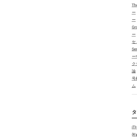
Th
ー
ー
Gr
ー
セ
Se
ー
ク
論
号
ム
i
(K