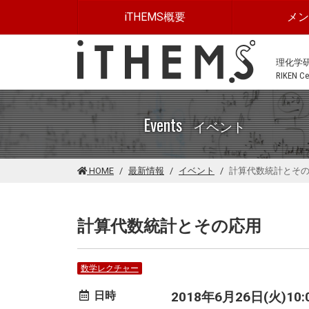
このページの本文に移動する
iTHEMS概要
メ
理化学
RIKEN Cen
Events
イベント
HOME
最新情報
イベント
計算代数統計とそ
計算代数統計とその応用
数学レクチャー
日時
2018年6月26日(火)10:00