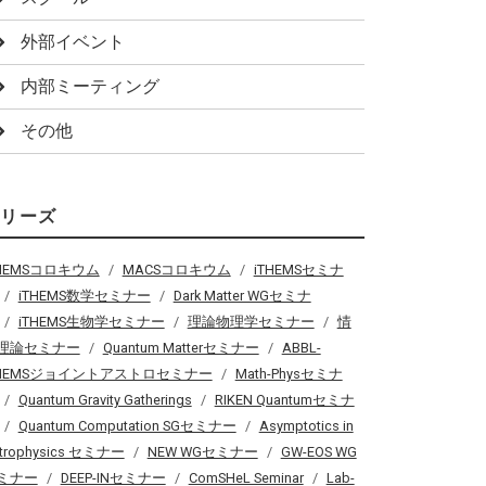
外部イベント
内部ミーティング
その他
シリーズ
THEMSコロキウム
MACSコロキウム
iTHEMSセミナ
iTHEMS数学セミナー
Dark Matter WGセミナ
iTHEMS生物学セミナー
理論物理学セミナー
情
理論セミナー
Quantum Matterセミナー
ABBL-
THEMSジョイントアストロセミナー
Math-Physセミナ
Quantum Gravity Gatherings
RIKEN Quantumセミナ
Quantum Computation SGセミナー
Asymptotics in
trophysics セミナー
NEW WGセミナー
GW-EOS WG
ミナー
DEEP-INセミナー
ComSHeL Seminar
Lab-