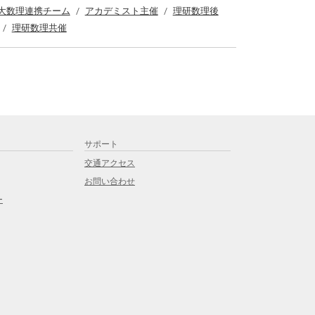
大数理連携チーム
アカデミスト主催
理研数理後
理研数理共催
サポート
交通アクセス
お問い合わせ
ー