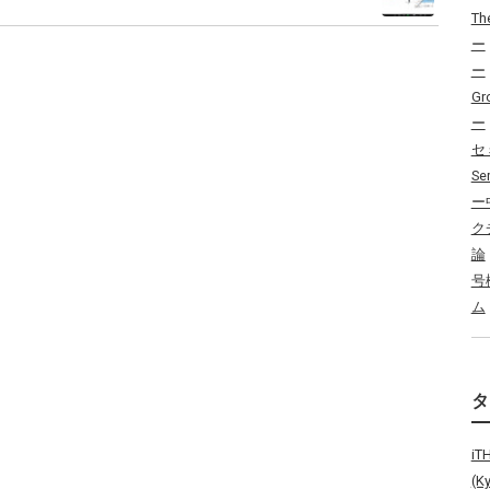
Th
ー
ー
Gr
ー
セ
Se
ー
ク
論
号
ム
i
(K