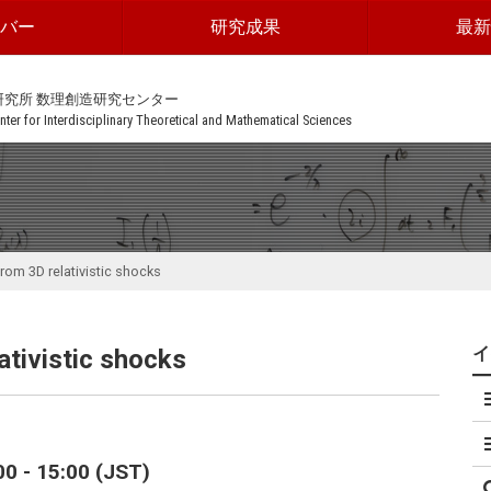
ンバー
研究成果
最新
研究所 数理創造研究センター
ter for Interdisciplinary Theoretical and Mathematical Sciences
rom 3D relativistic shocks
ativistic shocks
 - 15:00 (JST)