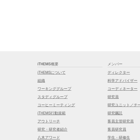
iTHEMS概要
メンバー
iTHEMSについて
ディレクター
組織
科学アドバイザー
ワーキンググループ
コーディネーター
スタディグループ
研究員
コーヒーミーティング
研究ユニット／チ
iTHEMS行動規範
研究嘱託
アウトリーチ
客員主管研究員
研究・研究者紹介
客員研究員
八木アワード
学生・研修生