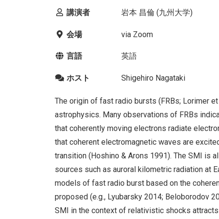
講演者
岩本 昌倫 (九州大学)
会場
via Zoom
言語
英語
ホスト
Shigehiro Nagataki
The origin of fast radio bursts (FRBs; Lorimer e
astrophysics. Many observations of FRBs indic
that coherently moving electrons radiate electro
that coherent electromagnetic waves are excited
transition (Hoshino & Arons 1991). The SMI is 
sources such as auroral kilometric radiation at 
models of fast radio burst based on the coheren
proposed (e.g., Lyubarsky 2014; Beloborodov 201
SMI in the context of relativistic shocks attract