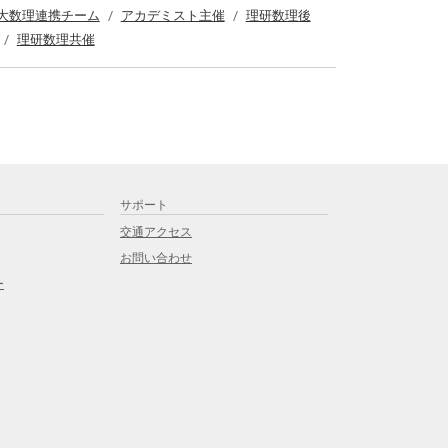
大数理連携チーム
アカデミスト主催
理研数理後
理研数理共催
サポート
交通アクセス
お問い合わせ
ー