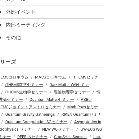
外部イベント
内部ミーティング
その他
シリーズ
THEMSコロキウム
MACSコロキウム
iTHEMSセミナ
iTHEMS数学セミナー
Dark Matter WGセミナ
iTHEMS生物学セミナー
理論物理学セミナー
情
理論セミナー
Quantum Matterセミナー
ABBL-
THEMSジョイントアストロセミナー
Math-Physセミナ
Quantum Gravity Gatherings
RIKEN Quantumセミナ
Quantum Computation SGセミナー
Asymptotics in
trophysics セミナー
NEW WGセミナー
GW-EOS WG
ミナー
DEEP-INセミナー
ComSHeL Seminar
Lab-