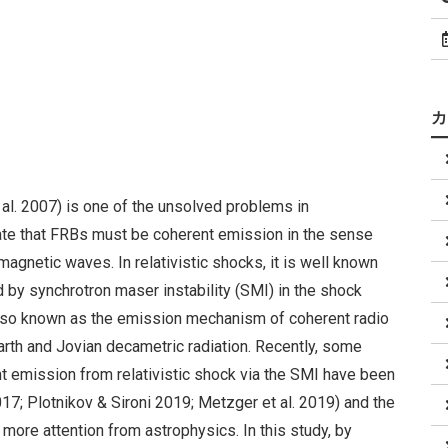
t al. 2007) is one of the unsolved problems in
ate that FRBs must be coherent emission in the sense
magnetic waves. In relativistic shocks, it is well known
 by synchrotron maser instability (SMI) in the shock
also known as the emission mechanism of coherent radio
Earth and Jovian decametric radiation. Recently, some
t emission from relativistic shock via the SMI have been
7; Plotnikov & Sironi 2019; Metzger et al. 2019) and the
s more attention from astrophysics. In this study, by