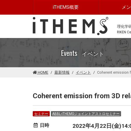
このページの本文に移動する
iTHEMS概要
メ
理化学
RIKEN Cen
Events
イベント
HOME
最新情報
イベント
Coherent emission f
Coherent emission from 3D rel
セミナー
ABBL-iTHEMSジョイントアストロセミナー
日時
2022年4月22日(金)14:00