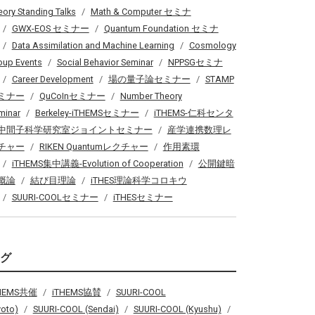
eory Standing Talks
Math & Computer セミナ
GWX-EOS セミナー
Quantum Foundation セミナ
Data Assimilation and Machine Learning
Cosmology
oup Events
Social Behavior Seminar
NPPSGセミナ
Career Development
場の量子論セミナー
STAMP
ミナー
QuCoInセミナー
Number Theory
minar
Berkeley-iTHEMSセミナー
iTHEMS-仁科センタ
中間子科学研究室ジョイントセミナー
産学連携数理レ
チャー
RIKEN Quantumレクチャー
作用素環
iTHEMS集中講義-Evolution of Cooperation
公開鍵暗
概論
結び目理論
iTHES理論科学コロキウ
SUURI-COOLセミナー
iTHESセミナー
タグ
THEMS共催
iTHEMS協賛
SUURI-COOL
yoto)
SUURI-COOL (Sendai)
SUURI-COOL (Kyushu)