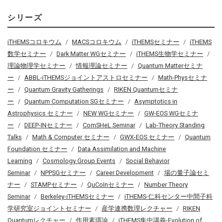
シリーズ
iTHEMSコロキウム
MACSコロキウム
iTHEMSセミナー
iTHEMS
数学セミナー
Dark Matter WGセミナー
iTHEMS生物学セミナー
理論物理学セミナー
情報理論セミナー
Quantum Matterセミナ
ー
ABBL-iTHEMSジョイントアストロセミナー
Math-Physセミナ
ー
Quantum Gravity Gatherings
RIKEN Quantumセミナ
ー
Quantum Computation SGセミナー
Asymptotics in
Astrophysics セミナー
NEW WGセミナー
GW-EOS WGセミナ
ー
DEEP-INセミナー
ComSHeL Seminar
Lab-Theory Standing
Talks
Math & Computer セミナー
GWX-EOS セミナー
Quantum
Foundation セミナー
Data Assimilation and Machine
Learning
Cosmology Group Events
Social Behavior
Seminar
NPPSGセミナー
Career Development
場の量子論セミ
ナー
STAMPセミナー
QuCoInセミナー
Number Theory
Seminar
Berkeley-iTHEMSセミナー
iTHEMS-仁科センター中間子科
学研究室ジョイントセミナー
産学連携数理レクチャー
RIKEN
Quantumレクチャー
作用素環論
iTHEMS集中講義-Evolution of