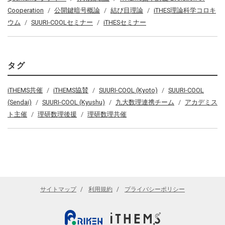
Cooperation
公開鍵暗号概論
結び目理論
iTHES理論科学コロキ
ウム
SUURI-COOLセミナー
iTHESセミナー
タグ
iTHEMS共催
iTHEMS協賛
SUURI-COOL (Kyoto)
SUURI-COOL
(Sendai)
SUURI-COOL (Kyushu)
九大数理連携チーム
アカデミス
ト主催
理研数理後援
理研数理共催
サイトマップ
利用規約
プライバシーポリシー