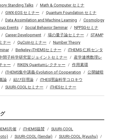
eory Standing Talks
Math & Computer セミナ
GWX-EOS セミナー
Quantum Foundation セミナ
Data Assimilation and Machine Learning
Cosmology
oup Events
Social Behavior Seminar
NPPSGセミナ
Career Development
場の量子論セミナー
STAMP
ミナー
QuCoInセミナー
Number Theory
minar
Berkeley-iTHEMSセミナー
iTHEMS-仁科センタ
中間子科学研究室ジョイントセミナー
産学連携数理レ
チャー
RIKEN Quantumレクチャー
作用素環
iTHEMS集中講義-Evolution of Cooperation
公開鍵暗
概論
結び目理論
iTHES理論科学コロキウ
SUURI-COOLセミナー
iTHESセミナー
タグ
THEMS共催
iTHEMS協賛
SUURI-COOL
yoto)
SUURI-COOL (Sendai)
SUURI-COOL (Kyushu)