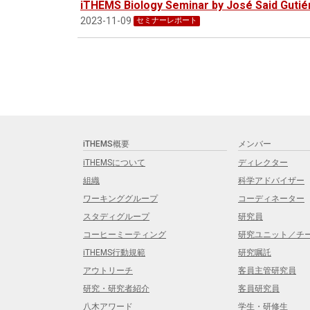
iTHEMS Biology Seminar by José Said Guti
2023-11-09
セミナーレポート
iTHEMS概要
メンバー
iTHEMSについて
ディレクター
組織
科学アドバイザー
ワーキンググループ
コーディネーター
スタディグループ
研究員
コーヒーミーティング
研究ユニット／チ
iTHEMS行動規範
研究嘱託
アウトリーチ
客員主管研究員
研究・研究者紹介
客員研究員
八木アワード
学生・研修生