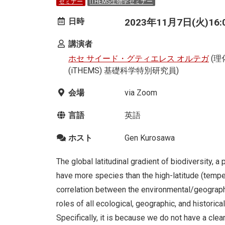
セミナー
iTHEMS生物学セミナー
日時
2023年11月7日(火)16:00
講演者
ホセ サイード・グティエレス オルテガ
(理
(iTHEMS) 基礎科学特別研究員)
会場
via Zoom
言語
英語
ホスト
Gen Kurosawa
The global latitudinal gradient of biodiversity, a
have more species than the high-latitude (tempe
correlation between the environmental/geographic 
roles of all ecological, geographic, and historical
Specifically, it is because we do not have a cle