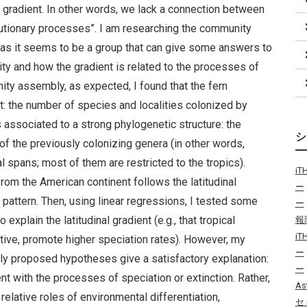
e gradient. In other words, we lack a connection between
lutionary processes”. I am researching the community
 as it seems to be a group that can give some answers to
sity and how the gradient is related to the processes of
ity assembly, as expected, I found that the fern
nt: the number of species and localities colonized by
is associated to a strong phylogenetic structure: the
of the previously colonizing genera (in other words,
al spans; most of them are restricted to the tropics).
i
rom the American continent follows the latitudinal
ー
s pattern. Then, using linear regressions, I tested some
ー
xplain the latitudinal gradient (e.g., that tropical
報
i
ive, promote higher speciation rates). However, my
ー
sly proposed hypotheses give a satisfactory explanation:
ー
ient with the processes of speciation or extinction. Rather,
As
elative roles of environmental differentiation,
セ