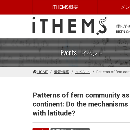
このページの本文に移動する
iTHEMS概要
メ
理化学
RIKEN Cen
Events
イベント
HOME
最新情報
イベント
Patterns of fern co
Patterns of fern community a
continent: Do the mechanisms o
with latitude?