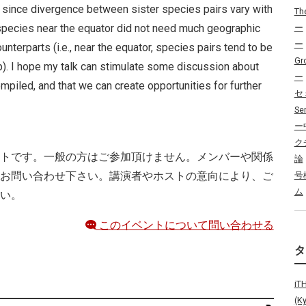
e since divergence between sister species pairs vary with
Th
species near the equator did not need much geographic
ー
ー
unterparts (i.e., near the equator, species pairs tend to be
Gr
p). I hope my talk can stimulate some discussion about
ー
mpiled, and that we can create opportunities for further
セ
Se
ー
ク
トです。一般の方はご参加頂けません。メンバーや関係
論
お問い合わせ下さい。講演者やホストの意向により、ご
号
ム
い。
このイベントについて問い合わせる
i
(K