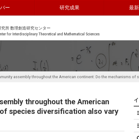
ンバー
研究成果
最新
研究所 数理創造研究センター
ter for Interdisciplinary Theoretical and Mathematical Sciences
mmunity assembly throughout the American continent: Do the mechanisms of spec
ssembly throughout the American
f species diversification also vary