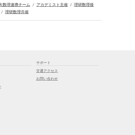
大数理連携チーム
アカデミスト主催
理研数理後
理研数理共催
サポート
交通アクセス
お問い合わせ
ー