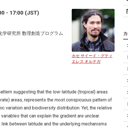
 - 17:00 (JST)
化学研究所 数理創造プログラム
ホセ サイード・グティ
エレス オルテガ
 pattern suggesting that the low-latitude (tropical) areas
rate) areas, represents the most conspicuous pattern of
variation and biodiversity distribution. Yet, the relative
 variables that can explain the gradient are unclear.
ar link between latitude and the underlying mechanisms