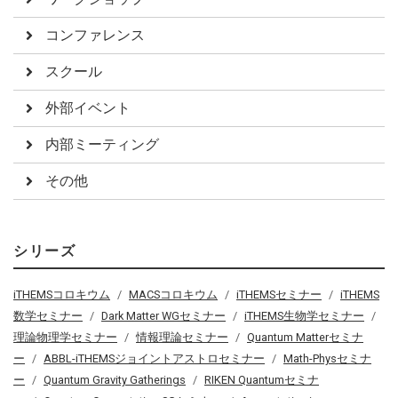
コンファレンス
スクール
外部イベント
内部ミーティング
その他
シリーズ
iTHEMSコロキウム
MACSコロキウム
iTHEMSセミナー
iTHEMS
数学セミナー
Dark Matter WGセミナー
iTHEMS生物学セミナー
理論物理学セミナー
情報理論セミナー
Quantum Matterセミナ
ー
ABBL-iTHEMSジョイントアストロセミナー
Math-Physセミナ
ー
Quantum Gravity Gatherings
RIKEN Quantumセミナ