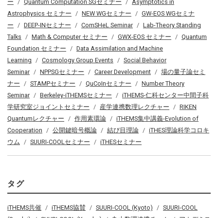
ー
Quantum Computation SGセミナー
Asymptotics in
Astrophysics セミナー
NEW WGセミナー
GW-EOS WGセミナ
ー
DEEP-INセミナー
ComSHeL Seminar
Lab-Theory Standing
Talks
Math & Computer セミナー
GWX-EOS セミナー
Quantum
Foundation セミナー
Data Assimilation and Machine
Learning
Cosmology Group Events
Social Behavior
Seminar
NPPSGセミナー
Career Development
場の量子論セミ
ナー
STAMPセミナー
QuCoInセミナー
Number Theory
Seminar
Berkeley-iTHEMSセミナー
iTHEMS-仁科センター中間子科
学研究室ジョイントセミナー
産学連携数理レクチャー
RIKEN
Quantumレクチャー
作用素環論
iTHEMS集中講義-Evolution of
Cooperation
公開鍵暗号概論
結び目理論
iTHES理論科学コロキ
ウム
SUURI-COOLセミナー
iTHESセミナー
タグ
iTHEMS共催
iTHEMS協賛
SUURI-COOL (Kyoto)
SUURI-COOL