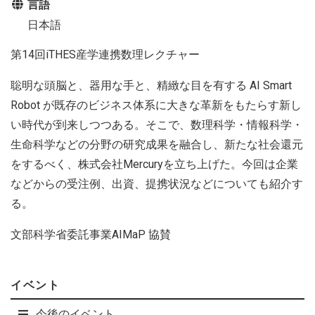
言語
日本語
第14回iTHES産学連携数理レクチャー
聡明な頭脳と、器用な手と、精緻な目を有する AI Smart
Robot が既存のビジネス体系に大きな革新をもたらす新し
い時代が到来しつつある。そこで、数理科学・情報科学・
生命科学などの分野の研究成果を融合し、新たな社会還元
をするべく、株式会社Mercuryを立ち上げた。今回は企業
などからの受注例、出資、提携状況などについても紹介す
る。
文部科学省委託事業AIMaP 協賛
イベント
今後のイベント