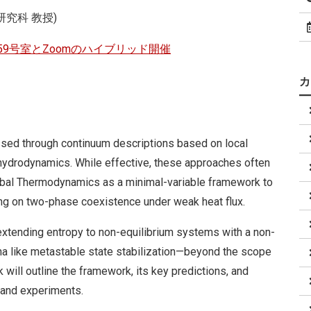
研究科 教授)
 359号室とZoomのハイブリッド開催
sed through continuum descriptions based on local
 hydrodynamics. While effective, these approaches often
obal Thermodynamics as a minimal-variable framework to
ng on two-phase coexistence under weak heat flux.
extending entropy to non-equilibrium systems with a non-
a like metastable state stabilization—beyond the scope
k will outline the framework, its key predictions, and
s and experiments.