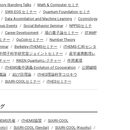
eory Standing Talks
Math & Computer セミナ
GWX-EOS セミナー
Quantum Foundation セミナ
Data Assimilation and Machine Learning
Cosmology
oup Events
Social Behavior Seminar
NPPSGセミナ
Career Development
場の量子論セミナー
STAMP
ミナー
QuCoInセミナー
Number Theory
minar
Berkeley-iTHEMSセミナー
iTHEMS-仁科センタ
中間子科学研究室ジョイントセミナー
産学連携数理レ
チャー
RIKEN Quantumレクチャー
作用素環
iTHEMS集中講義-Evolution of Cooperation
公開鍵暗
概論
結び目理論
iTHES理論科学コロキウ
SUURI-COOLセミナー
iTHESセミナー
タグ
THEMS共催
iTHEMS協賛
SUURI-COOL
yoto)
SUURI-COOL (Sendai)
SUURI-COOL (Kyushu)