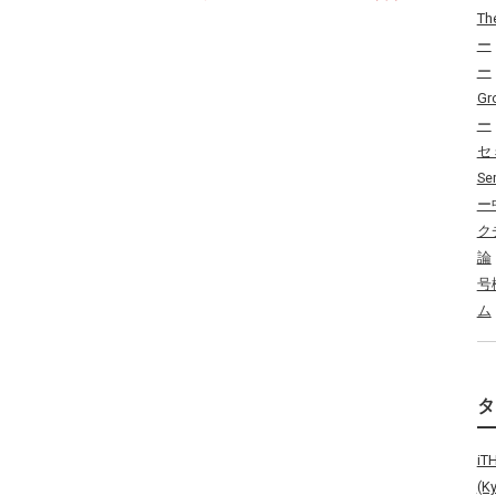
Th
ー
ー
Gr
ー
セ
Se
ー
ク
論
号
ム
i
(K