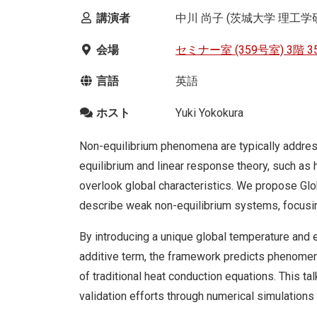
講演者
中川 尚子 (茨城大学 理工学
会場
セミナー室 (359号室) 3階
言語
英語
ホスト
Yuki Yokokura
Non-equilibrium phenomena are typically addres
equilibrium and linear response theory, such as
overlook global characteristics. We propose Gl
describe weak non-equilibrium systems, focusi
By introducing a unique global temperature and 
additive term, the framework predicts phenomen
of traditional heat conduction equations. This tal
validation efforts through numerical simulation