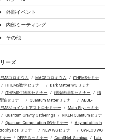
外部イベント
内部ミーティング
その他
シリーズ
THEMSコロキウム
MACSコロキウム
iTHEMSセミナ
iTHEMS数学セミナー
Dark Matter WGセミナ
iTHEMS生物学セミナー
理論物理学セミナー
情
理論セミナー
Quantum Matterセミナー
ABBL-
THEMSジョイントアストロセミナー
Math-Physセミナ
Quantum Gravity Gatherings
RIKEN Quantumセミナ
Quantum Computation SGセミナー
Asymptotics in
trophysics セミナー
NEW WGセミナー
GW-EOS WG
ミナー
DEEP-INセミナー
ComSHeL Seminar
Lab-