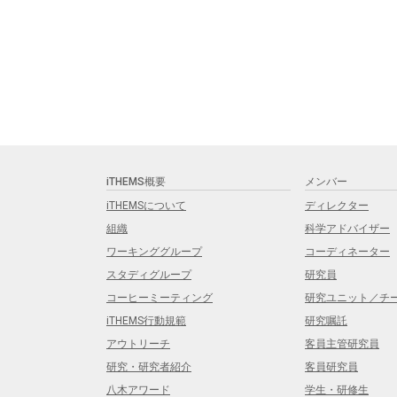
iTHEMS概要
メンバー
iTHEMSについて
ディレクター
組織
科学アドバイザー
ワーキンググループ
コーディネーター
スタディグループ
研究員
コーヒーミーティング
研究ユニット／チ
iTHEMS行動規範
研究嘱託
アウトリーチ
客員主管研究員
研究・研究者紹介
客員研究員
八木アワード
学生・研修生