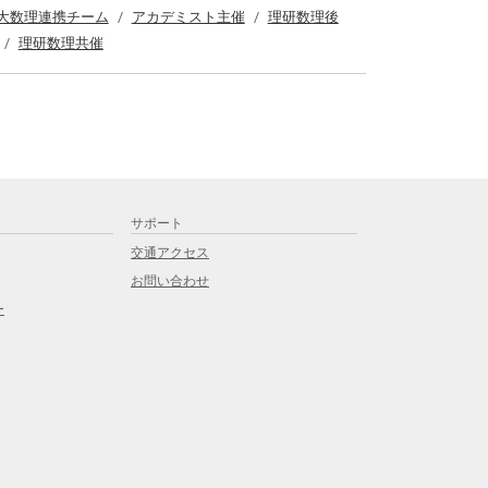
大数理連携チーム
アカデミスト主催
理研数理後
理研数理共催
サポート
交通アクセス
お問い合わせ
ー