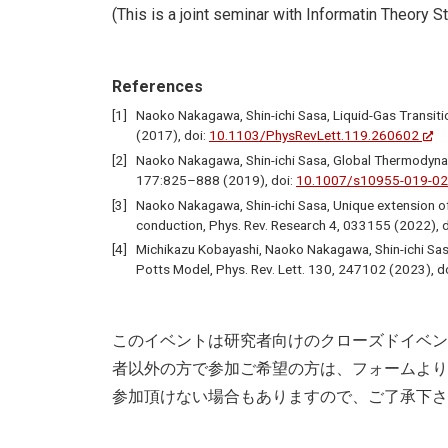
(This is a joint seminar with Informatin Theory S
References
Naoko Nakagawa, Shin-ichi Sasa, Liquid-Gas Transiti
(2017), doi:
10.1103/PhysRevLett.119.260602
Naoko Nakagawa, Shin-ichi Sasa, Global Thermodynam
177:825–888 (2019), doi:
10.1007/s10955-019-02
Naoko Nakagawa, Shin-ichi Sasa, Unique extension of
conduction, Phys. Rev. Research 4, 033155 (2022), 
Michikazu Kobayashi, Naoko Nakagawa, Shin-ichi Sasa
Potts Model, Phys. Rev. Lett. 130, 247102 (2023), d
このイベントは研究者向けのクローズドイベン
者以外の方で参加ご希望の方は、フォームより
参加頂けない場合もありますので、ご了承下さ