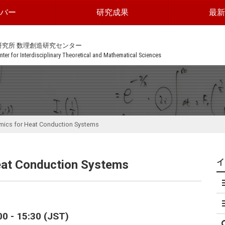
ンバー
研究成果
最新
研究所 数理創造研究センター
ter for Interdisciplinary Theoretical and Mathematical Sciences
ics for Heat Conduction Systems
eat Conduction Systems
 - 15:30 (JST)