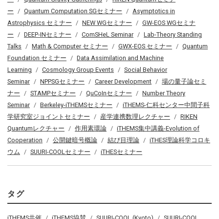
ー
Quantum Computation SGセミナー
Asymptotics in
Astrophysics セミナー
NEW WGセミナー
GW-EOS WGセミナ
ー
DEEP-INセミナー
ComSHeL Seminar
Lab-Theory Standing
Talks
Math & Computer セミナー
GWX-EOS セミナー
Quantum
Foundation セミナー
Data Assimilation and Machine
Learning
Cosmology Group Events
Social Behavior
Seminar
NPPSGセミナー
Career Development
場の量子論セミ
ナー
STAMPセミナー
QuCoInセミナー
Number Theory
Seminar
Berkeley-iTHEMSセミナー
iTHEMS-仁科センター中間子科
学研究室ジョイントセミナー
産学連携数理レクチャー
RIKEN
Quantumレクチャー
作用素環論
iTHEMS集中講義-Evolution of
Cooperation
公開鍵暗号概論
結び目理論
iTHES理論科学コロキ
ウム
SUURI-COOLセミナー
iTHESセミナー
タグ
iTHEMS共催
iTHEMS協賛
SUURI-COOL (Kyoto)
SUURI-COOL