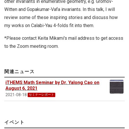
other invariants in enumerative geometry, e.g. Gromov-
Witten and Gopakumar-Vafa invariants. In this talk, I will
review some of these inspiring stories and discuss how
my works on Calabi-Yau 4-folds fit into them.
*Please contact Keita Mikami's mail address to get access
to the Zoom meeting room.
関連ニュース
iTHEMS Math Seminar by Dr. Yalong Cao on
August 6, 2021
2021-08-18
セミナーレポート
イベント