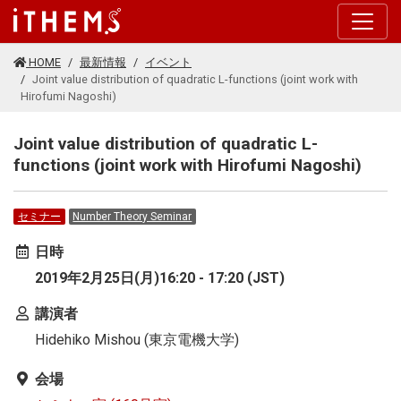
このページの本文に移動する
HOME
最新情報
イベント
Joint value distribution of quadratic L-functions (joint work with
Hirofumi Nagoshi)
Joint value distribution of quadratic L-
functions (joint work with Hirofumi Nagoshi)
セミナー
Number Theory Seminar
日時
2019年2月25日(月)16:20 - 17:20 (JST)
講演者
Hidehiko Mishou (東京電機大学)
会場