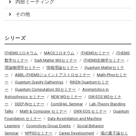
内部ミーティング
その他
シリーズ
iTHEMSコロキウム
MACSコロキウム
iTHEMSセミナー
iTHEMS
数学セミナー
Dark Matter WGセミナー
iTHEMS生物学セミナー
理論物理学セミナー
情報理論セミナー
Quantum Matterセミナ
ー
ABBL-iTHEMSジョイントアストロセミナー
Math-Physセミナ
ー
Quantum Gravity Gatherings
RIKEN Quantumセミナ
ー
Quantum Computation SGセミナー
Asymptotics in
Astrophysics セミナー
NEW WGセミナー
GW-EOS WGセミナ
ー
DEEP-INセミナー
ComSHeL Seminar
Lab-Theory Standing
Talks
Math & Computer セミナー
GWX-EOS セミナー
Quantum
Foundation セミナー
Data Assimilation and Machine
Learning
Cosmology Group Events
Social Behavior
Seminar
NPPSGセミナー
Career Development
場の量子論セミ