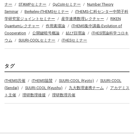
ナー
STAMPセミナー
QuCoInセミナー
Number Theory
Seminar
Berkeley-iTHEMSセミナー
iTHEMS-仁科センター中間子科
学研究室ジョイントセミナー
産学連携数理レクチャー
RIKEN
Quantumレクチャー
作用素環論
iTHEMS集中講義-Evolution of
Cooperation
公開鍵暗号概論
結び目理論
iTHES理論科学コロキ
ウム
SUURI-COOLセミナー
iTHESセミナー
タグ
iTHEMS共催
iTHEMS協賛
SUURI-COOL (Kyoto)
SUURI-COOL
(Sendai)
SUURI-COOL (Kyushu)
九大数理連携チーム
アカデミス
ト主催
理研数理後援
理研数理共催