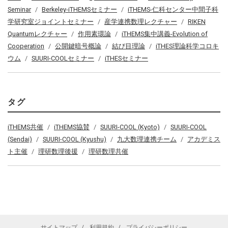
Seminar
Berkeley-iTHEMSセミナー
iTHEMS-仁科センター中間子科
学研究室ジョイントセミナー
産学連携数理レクチャー
RIKEN
Quantumレクチャー
作用素環論
iTHEMS集中講義-Evolution of
Cooperation
公開鍵暗号概論
結び目理論
iTHES理論科学コロキ
ウム
SUURI-COOLセミナー
iTHESセミナー
タグ
iTHEMS共催
iTHEMS協賛
SUURI-COOL (Kyoto)
SUURI-COOL
(Sendai)
SUURI-COOL (Kyushu)
九大数理連携チーム
アカデミス
ト主催
理研数理後援
理研数理共催
サイトマップ
利用規約
プライバシーポリシー