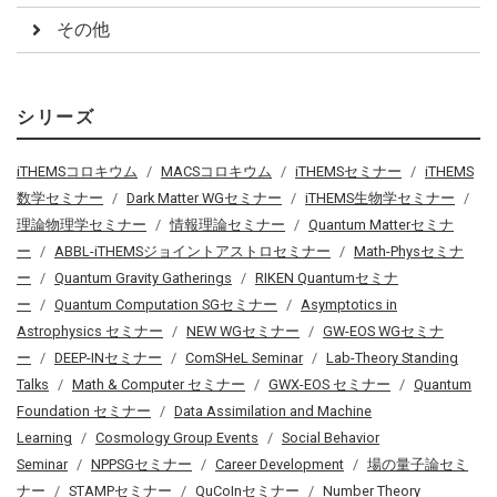
その他
シリーズ
iTHEMSコロキウム
MACSコロキウム
iTHEMSセミナー
iTHEMS
数学セミナー
Dark Matter WGセミナー
iTHEMS生物学セミナー
理論物理学セミナー
情報理論セミナー
Quantum Matterセミナ
ー
ABBL-iTHEMSジョイントアストロセミナー
Math-Physセミナ
ー
Quantum Gravity Gatherings
RIKEN Quantumセミナ
ー
Quantum Computation SGセミナー
Asymptotics in
Astrophysics セミナー
NEW WGセミナー
GW-EOS WGセミナ
ー
DEEP-INセミナー
ComSHeL Seminar
Lab-Theory Standing
Talks
Math & Computer セミナー
GWX-EOS セミナー
Quantum
Foundation セミナー
Data Assimilation and Machine
Learning
Cosmology Group Events
Social Behavior
Seminar
NPPSGセミナー
Career Development
場の量子論セミ
ナー
STAMPセミナー
QuCoInセミナー
Number Theory