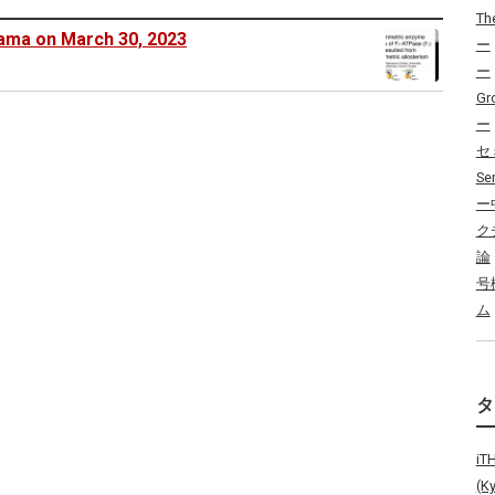
Th
ama on March 30, 2023
ー
ー
Gr
ー
セ
Se
ー
ク
論
号
ム
i
(K