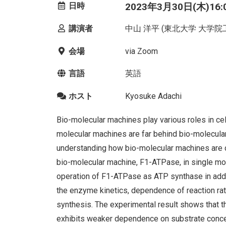
日時
2023年3月30日(木)16:00
講演者
中山 洋平 (東北大学 大学
会場
via Zoom
言語
英語
ホスト
Kyosuke Adachi
Bio-molecular machines play various roles in cell
molecular machines are far behind bio-molecula
understanding how bio-molecular machines are d
bio-molecular machine, F1-ATPase, in single mol
operation of F1-ATPase as ATP synthase in additi
the enzyme kinetics, dependence of reaction ra
synthesis. The experimental result shows that 
exhibits weaker dependence on substrate concen