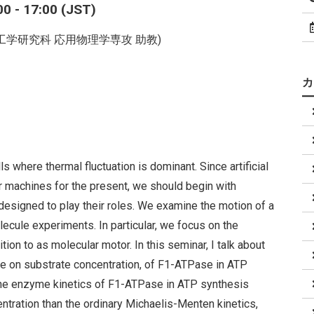
 - 17:00 (JST)
院工学研究科 応用物理学専攻 助教)
s where thermal fluctuation is dominant. Since artificial
r machines for the present, we should begin with
esigned to play their roles. We examine the motion of a
ecule experiments. In particular, we focus on the
on to as molecular motor. In this seminar, I talk about
te on substrate concentration, of F1-ATPase in ATP
the enzyme kinetics of F1-ATPase in ATP synthesis
tration than the ordinary Michaelis-Menten kinetics,