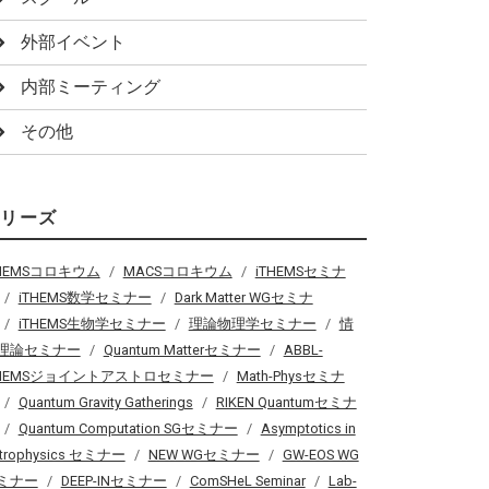
外部イベント
内部ミーティング
その他
シリーズ
THEMSコロキウム
MACSコロキウム
iTHEMSセミナ
iTHEMS数学セミナー
Dark Matter WGセミナ
iTHEMS生物学セミナー
理論物理学セミナー
情
理論セミナー
Quantum Matterセミナー
ABBL-
THEMSジョイントアストロセミナー
Math-Physセミナ
Quantum Gravity Gatherings
RIKEN Quantumセミナ
Quantum Computation SGセミナー
Asymptotics in
trophysics セミナー
NEW WGセミナー
GW-EOS WG
ミナー
DEEP-INセミナー
ComSHeL Seminar
Lab-