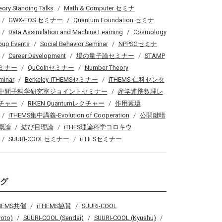
eory Standing Talks
Math & Computer セミナ
GWX-EOS セミナー
Quantum Foundation セミナ
Data Assimilation and Machine Learning
Cosmology
oup Events
Social Behavior Seminar
NPPSGセミナ
Career Development
場の量子論セミナー
STAMP
ミナー
QuCoInセミナー
Number Theory
minar
Berkeley-iTHEMSセミナー
iTHEMS-仁科センタ
中間子科学研究室ジョイントセミナー
産学連携数理レ
チャー
RIKEN Quantumレクチャー
作用素環
iTHEMS集中講義-Evolution of Cooperation
公開鍵暗
概論
結び目理論
iTHES理論科学コロキウ
SUURI-COOLセミナー
iTHESセミナー
タグ
THEMS共催
iTHEMS協賛
SUURI-COOL
yoto)
SUURI-COOL (Sendai)
SUURI-COOL (Kyushu)