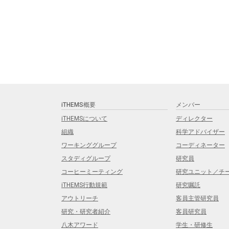
iTHEMS概要
メンバー
iTHEMSについて
ディレクター
組織
科学アドバイザー
ワーキンググループ
コーディネーター
スタディグループ
研究員
コーヒーミーティング
研究ユニット／チ
iTHEMS行動規範
研究嘱託
アウトリーチ
客員主管研究員
研究・研究者紹介
客員研究員
八木アワード
学生・研修生