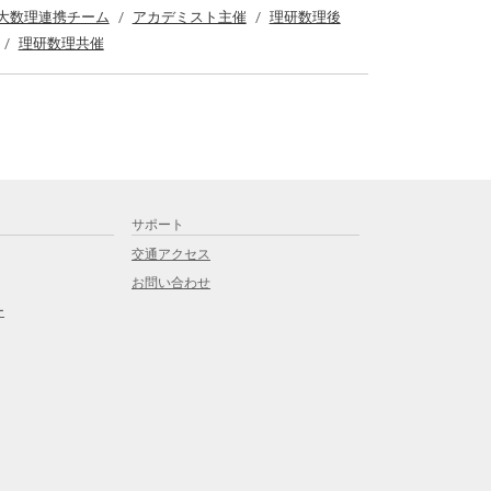
大数理連携チーム
アカデミスト主催
理研数理後
理研数理共催
サポート
交通アクセス
お問い合わせ
ー