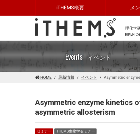
このページの本文に移動する
iTHEMS概要
メ
理化学
RIKEN Cen
Events
イベント
HOME
最新情報
イベント
Asymmetric enzyme k
Asymmetric enzyme kinetics o
asymmetric allosterism
セミナー
iTHEMS生物学セミナー