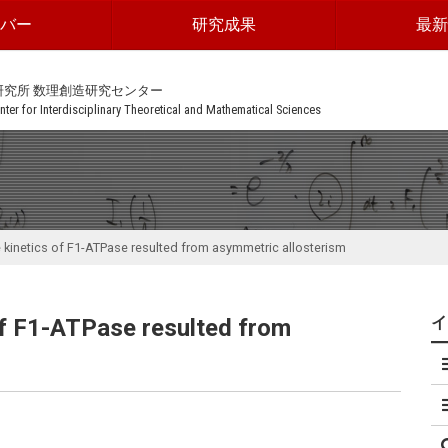
ンバー
研究成果
最新
研究所 数理創造研究センター
ter for Interdisciplinary Theoretical and Mathematical Sciences
inetics of F1-ATPase resulted from asymmetric allosterism
f F1-ATPase resulted from