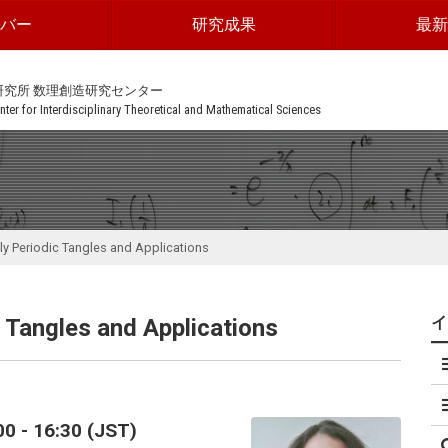
ンバー
研究成果
最新
研究所 数理創造研究センター
ter for Interdisciplinary Theoretical and Mathematical Sciences
ly Periodic Tangles and Applications
 Tangles and Applications
 - 16:30 (JST)