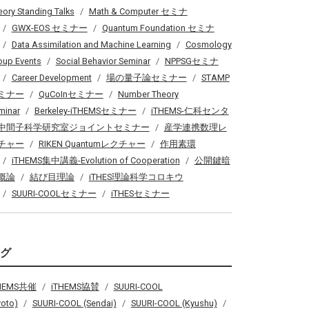
eory Standing Talks
Math & Computer セミナ
GWX-EOS セミナー
Quantum Foundation セミナ
Data Assimilation and Machine Learning
Cosmology
oup Events
Social Behavior Seminar
NPPSGセミナ
Career Development
場の量子論セミナー
STAMP
ミナー
QuCoInセミナー
Number Theory
minar
Berkeley-iTHEMSセミナー
iTHEMS-仁科センタ
中間子科学研究室ジョイントセミナー
産学連携数理レ
チャー
RIKEN Quantumレクチャー
作用素環
iTHEMS集中講義-Evolution of Cooperation
公開鍵暗
概論
結び目理論
iTHES理論科学コロキウ
SUURI-COOLセミナー
iTHESセミナー
タグ
THEMS共催
iTHEMS協賛
SUURI-COOL
yoto)
SUURI-COOL (Sendai)
SUURI-COOL (Kyushu)