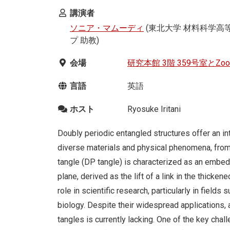
講演者
ソニア・マムーディ
(東北大学 材料科学高等
プ 助教)
会場
研究本館 3階 359号室とZ
言語
英語
ホスト
Ryosuke Iritani
Doubly periodic entangled structures offer an i
diverse materials and physical phenomena, from m
tangle (DP tangle) is characterized as an embedd
plane, derived as the lift of a link in the thicken
role in scientific research, particularly in field
biology. Despite their widespread applications,
tangles is currently lacking. One of the key chall