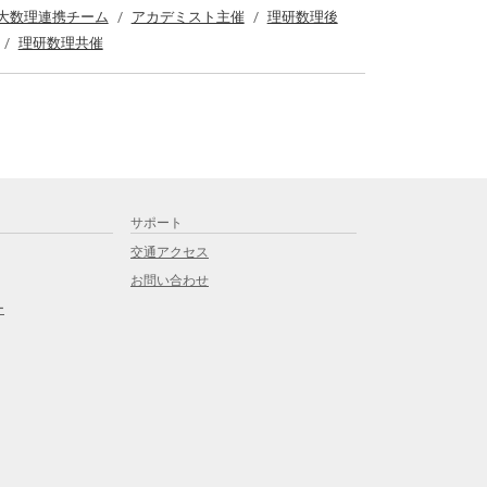
大数理連携チーム
アカデミスト主催
理研数理後
理研数理共催
サポート
交通アクセス
お問い合わせ
ー