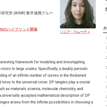
研究所 (AIMR) 数学連携グルー
oomのハイブリッド開催
ソニア・マムーディ
nteresting framework for modeling and investigating
icro to large scales. Specifically, a doubly periodic
ing of an infinite number of curves in the thickened
ed torus to the universal cover. DP tangles play a crucial
s such as materials science, molecular chemistry, and
 a universally accepted mathematical description of DP
enges arises from the infinite possibilities in choosing a