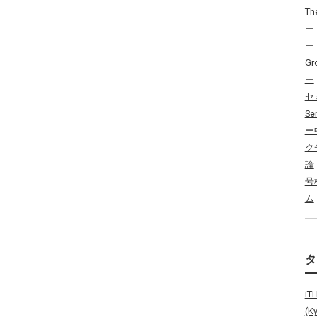
Th
ー
ー
Gr
ー
セ
Se
ー
ク
論
号
ム
i
(K