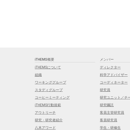
iTHEMS概要
メンバー
iTHEMSについて
ディレクター
組織
科学アドバイザー
ワーキンググループ
コーディネーター
スタディグループ
研究員
コーヒーミーティング
研究ユニット／チ
iTHEMS行動規範
研究嘱託
アウトリーチ
客員主管研究員
研究・研究者紹介
客員研究員
八木アワード
学生・研修生