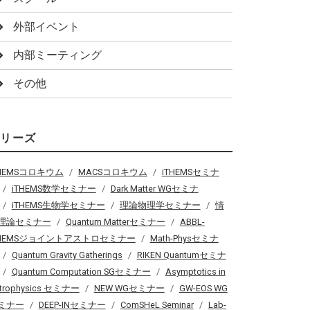
外部イベント
内部ミーティング
その他
シリーズ
THEMSコロキウム
MACSコロキウム
iTHEMSセミナ
iTHEMS数学セミナー
Dark Matter WGセミナ
iTHEMS生物学セミナー
理論物理学セミナー
情
理論セミナー
Quantum Matterセミナー
ABBL-
THEMSジョイントアストロセミナー
Math-Physセミナ
Quantum Gravity Gatherings
RIKEN Quantumセミナ
Quantum Computation SGセミナー
Asymptotics in
trophysics セミナー
NEW WGセミナー
GW-EOS WG
ミナー
DEEP-INセミナー
ComSHeL Seminar
Lab-