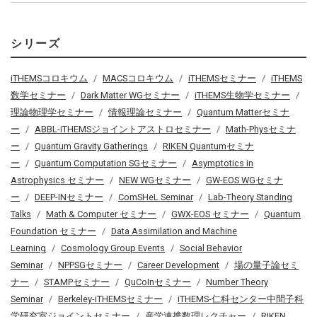
シリーズ
iTHEMSコロキウム
MACSコロキウム
iTHEMSセミナー
iTHEMS
数学セミナー
Dark Matter WGセミナー
iTHEMS生物学セミナー
理論物理学セミナー
情報理論セミナー
Quantum Matterセミナ
ー
ABBL-iTHEMSジョイントアストロセミナー
Math-Physセミナ
ー
Quantum Gravity Gatherings
RIKEN Quantumセミナ
ー
Quantum Computation SGセミナー
Asymptotics in
Astrophysics セミナー
NEW WGセミナー
GW-EOS WGセミナ
ー
DEEP-INセミナー
ComSHeL Seminar
Lab-Theory Standing
Talks
Math & Computer セミナー
GWX-EOS セミナー
Quantum
Foundation セミナー
Data Assimilation and Machine
Learning
Cosmology Group Events
Social Behavior
Seminar
NPPSGセミナー
Career Development
場の量子論セミ
ナー
STAMPセミナー
QuCoInセミナー
Number Theory
Seminar
Berkeley-iTHEMSセミナー
iTHEMS-仁科センター中間子科
学研究室ジョイントセミナー
産学連携数理レクチャー
RIKEN