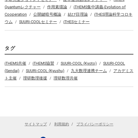
Quantumレクチャー
作用素環論
iTHEMS集中講義-Evolution of
Cooperation
公開鍵暗号概論
結び目理論
iTHES理論科学コロキ
ウム
SUURI-COOLセミナー
iTHESセミナー
タグ
iTHEMS共催
iTHEMS協賛
SUURI-COOL (Kyoto)
SUURI-COOL
(Sendai)
SUURI-COOL (Kyushu)
九大数理連携チーム
アカデミス
ト主催
理研数理後援
理研数理共催
サイトマップ
利用規約
プライバシーポリシー