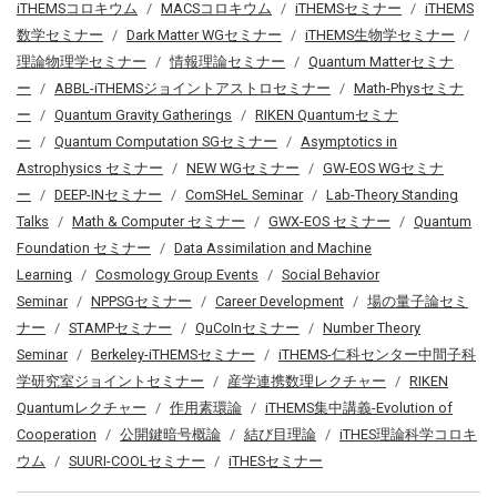
iTHEMSコロキウム
MACSコロキウム
iTHEMSセミナー
iTHEMS
数学セミナー
Dark Matter WGセミナー
iTHEMS生物学セミナー
理論物理学セミナー
情報理論セミナー
Quantum Matterセミナ
ー
ABBL-iTHEMSジョイントアストロセミナー
Math-Physセミナ
ー
Quantum Gravity Gatherings
RIKEN Quantumセミナ
ー
Quantum Computation SGセミナー
Asymptotics in
Astrophysics セミナー
NEW WGセミナー
GW-EOS WGセミナ
ー
DEEP-INセミナー
ComSHeL Seminar
Lab-Theory Standing
Talks
Math & Computer セミナー
GWX-EOS セミナー
Quantum
Foundation セミナー
Data Assimilation and Machine
Learning
Cosmology Group Events
Social Behavior
Seminar
NPPSGセミナー
Career Development
場の量子論セミ
ナー
STAMPセミナー
QuCoInセミナー
Number Theory
Seminar
Berkeley-iTHEMSセミナー
iTHEMS-仁科センター中間子科
学研究室ジョイントセミナー
産学連携数理レクチャー
RIKEN
Quantumレクチャー
作用素環論
iTHEMS集中講義-Evolution of
Cooperation
公開鍵暗号概論
結び目理論
iTHES理論科学コロキ
ウム
SUURI-COOLセミナー
iTHESセミナー