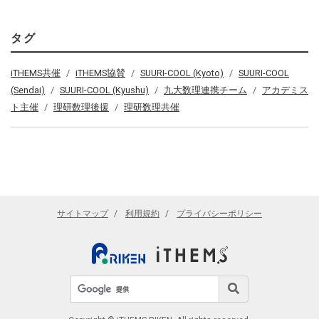
タグ
iTHEMS共催
iTHEMS協賛
SUURI-COOL (Kyoto)
SUURI-COOL
(Sendai)
SUURI-COOL (Kyushu)
九大数理連携チーム
アカデミス
ト主催
理研数理後援
理研数理共催
サイトマップ
利用規約
プライバシーポリシー
サイト内検索
検索