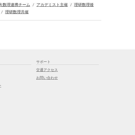
大数理連携チーム
アカデミスト主催
理研数理後
理研数理共催
サポート
交通アクセス
お問い合わせ
ー