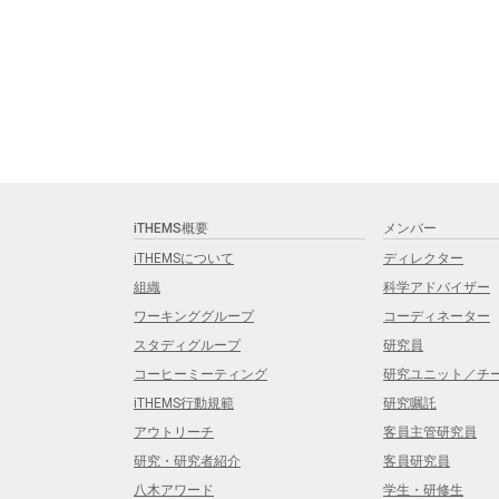
iTHEMS概要
メンバー
iTHEMSについて
ディレクター
組織
科学アドバイザー
ワーキンググループ
コーディネーター
スタディグループ
研究員
コーヒーミーティング
研究ユニット／チ
iTHEMS行動規範
研究嘱託
アウトリーチ
客員主管研究員
研究・研究者紹介
客員研究員
八木アワード
学生・研修生