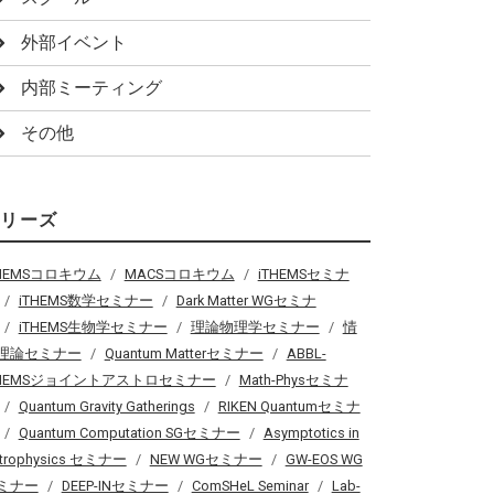
外部イベント
内部ミーティング
その他
シリーズ
THEMSコロキウム
MACSコロキウム
iTHEMSセミナ
iTHEMS数学セミナー
Dark Matter WGセミナ
iTHEMS生物学セミナー
理論物理学セミナー
情
理論セミナー
Quantum Matterセミナー
ABBL-
THEMSジョイントアストロセミナー
Math-Physセミナ
Quantum Gravity Gatherings
RIKEN Quantumセミナ
Quantum Computation SGセミナー
Asymptotics in
trophysics セミナー
NEW WGセミナー
GW-EOS WG
ミナー
DEEP-INセミナー
ComSHeL Seminar
Lab-