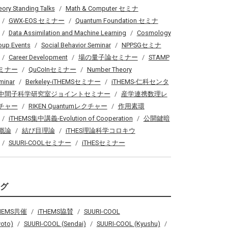
eory Standing Talks
Math & Computer セミナ
GWX-EOS セミナー
Quantum Foundation セミナ
Data Assimilation and Machine Learning
Cosmology
oup Events
Social Behavior Seminar
NPPSGセミナ
Career Development
場の量子論セミナー
STAMP
ミナー
QuCoInセミナー
Number Theory
minar
Berkeley-iTHEMSセミナー
iTHEMS-仁科センタ
中間子科学研究室ジョイントセミナー
産学連携数理レ
チャー
RIKEN Quantumレクチャー
作用素環
iTHEMS集中講義-Evolution of Cooperation
公開鍵暗
概論
結び目理論
iTHES理論科学コロキウ
SUURI-COOLセミナー
iTHESセミナー
タグ
THEMS共催
iTHEMS協賛
SUURI-COOL
yoto)
SUURI-COOL (Sendai)
SUURI-COOL (Kyushu)