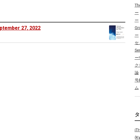
Th
ー
ー
eptember 27, 2022
Gr
ー
セ
Se
ー
ク
論
号
ム
i
(K