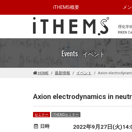
このページの本文に移動する
iTHEMS概要
メ
理化学
RIKEN Cen
Events
イベント
HOME
最新情報
イベント
Axion electrodynami
Axion electrodynamics in neut
セミナー
iTHEMSセミナー
日時
2022年9月27日(火)14:00