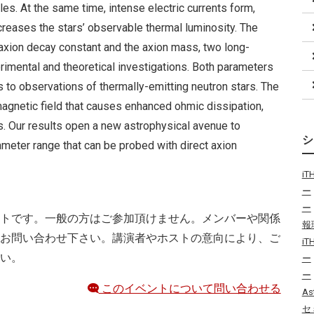
les. At the same time, intense electric currents form,
creases the stars’ observable thermal luminosity. The
xion decay constant and the axion mass, two long-
rimental and theoretical investigations. Both parameters
 to observations of thermally-emitting neutron stars. The
 magnetic field that causes enhanced ohmic dissipation,
. Our results open a new astrophysical avenue to
rameter range that can be probed with direct axion
i
ー
ー
トです。一般の方はご参加頂けません。メンバーや関係
報
お問い合わせ下さい。講演者やホストの意向により、ご
i
い。
ー
ー
このイベントについて問い合わせる
As
セ