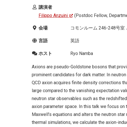
講演者
Filippo Anzuini
(Postdoc Fellow, Departmen
会場
コモンルーム 246-248号
言語
英語
ホスト
Ryo Namba
Axions are pseudo-Goldstone bosons that provid
prominent candidates for dark matter. In neutron 
QCD axion acquires finite density corrections tha
large compared to the vanishing expectation valu
neutron star observables such as the redshifted
axion parameter space. In this talk we focus on 
Maxwell’s equations and alters the neutron star
thermal simulations, we calculate the axion-induc