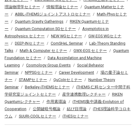
理論物理学セミナー
情報理論セミナー
Quantum Matterセミナ
ー
ABBL-iTHEMSジョイントアストロセミナー
Math-Physセミナ
ー
Quantum Gravity Gatherings
RIKEN Quantumセミナ
ー
Quantum Computation SGセミナー
Asymptotics in
Astrophysics セミナー
NEW WGセミナー
GW-EOS WGセミナ
ー
DEEP-INセミナー
ComSHeL Seminar
Lab-Theory Standing
Talks
Math & Computer セミナー
GWX-EOS セミナー
Quantum
Foundation セミナー
Data Assimilation and Machine
Learning
Cosmology Group Events
Social Behavior
Seminar
NPPSGセミナー
Career Development
場の量子論セミ
ナー
STAMPセミナー
QuCoInセミナー
Number Theory
Seminar
Berkeley-iTHEMSセミナー
iTHEMS-仁科センター中間子科
学研究室ジョイントセミナー
産学連携数理レクチャー
RIKEN
Quantumレクチャー
作用素環論
iTHEMS集中講義-Evolution of
Cooperation
公開鍵暗号概論
結び目理論
iTHES理論科学コロキ
ウム
SUURI-COOLセミナー
iTHESセミナー