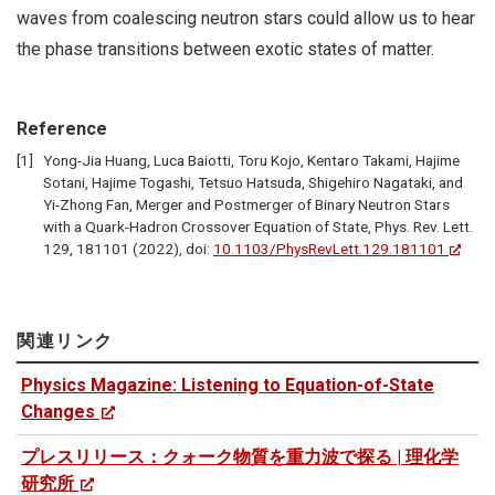
waves from coalescing neutron stars could allow us to hear
the phase transitions between exotic states of matter.
Reference
Yong-Jia Huang, Luca Baiotti, Toru Kojo, Kentaro Takami, Hajime
Sotani, Hajime Togashi, Tetsuo Hatsuda, Shigehiro Nagataki, and
Yi-Zhong Fan, Merger and Postmerger of Binary Neutron Stars
with a Quark-Hadron Crossover Equation of State, Phys. Rev. Lett.
129, 181101 (2022), doi:
10.1103/PhysRevLett.129.181101
関連リンク
Physics Magazine: Listening to Equation-of-State
Changes
プレスリリース：クォーク物質を重力波で探る | 理化学
研究所