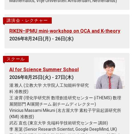
Mathematics, Vrije Universiteit Amsterdam, Netherlands)
provides a new tool for probing
black-hole microstates and, in the
near future, solving AdS₃ quantum
講演会・レクチャー
gravity. For further details, please
see the article in <em>Physical
RIKEN–IPMU mini-workshop on QCA and K-theory
Review Letters</em>.
2026年8月24日(月) - 26日(水)
スクール
AI for Science Summer School
2026年8月25日(火) - 27日(木)
瀧 雅人 (立教大学 大学院人工知能科学研究
科 准教授)
王 凌霄 (理化学研究所 数理創造研究センター (iTHEMS) 数理
展開部門 AI展開チーム 副チームディレクター)
Vinicius Massami Mikuni (名古屋大学 素粒子宇宙起源研究所
(KMI) 准教授)
武石 直也 (東京大学 先端科学技術研究センター 講師)
李 葱茏 (Senior Research Scientist, Google DeepMind, UK)