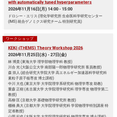
with automatically tuned hyperparameters
2026年11月16日(月) 14:00 - 15:00
ドロシー・エリス (理化学研究所 生命医科学研究センター
(IMS) 統合ゲノミクス研究チーム 特別研究員)
ワークショップ
KEK(-iTHEMS) Theory Workshop 2026
2026年11月25日(水) - 27日(金)
林 博貴 (東海大学 理学部物理学科 教授)
川合 光 (大阪公立大学 南部陽一郎物理学研究所 客員教授)
森 崇人 (総合研究大学院大学 高エネルギー加速器科学研究科
素粒子原子核専攻 博士課程)
中川 大也 (東京大学 大学院理学系研究科 物理学専攻 助教)
重森 正樹 (名古屋大学 大学院理学研究科 理学専攻 物理学第二
教授)
高柳 匡 (京都大学 基礎物理学研究所 教授)
棚橋 典大 (京都大学 大学院理学研究科 学習物理学特別講座 特
定准教授)
山岡 起也 (大阪大学 大学院理学研究科 物理学専攻 博士課程)