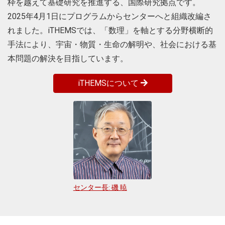
枠を越えて基礎研究を推進する、国際研究拠点です。
their holographically dual 3D
quantum gravity via the AdS₃/CFT₂
2025年4月1日にプログラムからセンターへと組織改編さ
correspondence. In the AdS₃/CFT₂
れました。iTHEMSでは、「数理」を軸とする分野横断的
correspondence, quantum gravity in
手法により、宇宙・物質・生命の解明や、社会における基
a three-dimensional negatively
curved spacetime is encoded in a
本問題の解決を目指しています。
two-dimensional conformal field
theory on its boundary. The key
iTHEMSについて
difference is <strong>modular
invariance</strong>, a symmetry
stating that a theory on a 2D torus is
invariant under modular
transformations, which imposes
stringent constraints and a rigid
mathematical structure, seemingly
incompatible with quantum chaos
and random matrix theory. Building
on the 2023 work of Di Ubaldo and
センター長: 磯 暁
Perlmutter, “AdS₃/RMT₂ duality”, the
researchers developed a general,
nonperturbative framework called