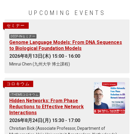
RMT₂ that uplifts the correlations of
any random matrix model into fully
UPCOMING EVENTS
modular-invariant quantities. The
team then used RMT₂ to predict
セミナー
quantum amplitudes for 3D
wormholes with multiple torus-
DEEP-INセミナー
shaped boundaries. A wormhole is a
Genome Language Models: From DNA Sequences
tunnel-like geometric connection
to Biological Foundation Models
between otherwise separate
2026年8月13日(木) 15:00 - 16:00
regions or boundaries of spacetime.
While it is not a shortcut for
Minrui Chen (九州大学 博士課程)
interstellar travel as in sci-fi movies,
it encodes deeply quantum
information about gravity and black
コロキウム
holes. For the three-boundary
wormhole, the team also performed
iTHEMSコロキウム
Hidden Networks: From Phase
a gravity calculation that agrees
Reductions to Effective Network
with the RMT₂ prediction. By turning
Interactions
the earlier AdS₃/RMT₂ proposal into
a general framework, the study
2026年8月24日(月) 15:30 - 17:00
advances a research direction that
Christian Bick (Associate Professor, Department of
Gabriele helped pioneer and