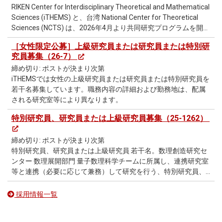
RIKEN Center for Interdisciplinary Theoretical and Mathematical
Sciences (iTHEMS) と、台湾 National Center for Theoretical
Sciences (NCTS) は、2026年4月より共同研究プログラムを開始
し、「RIKEN iTHEMS – NCTS Joint Postdoctoral Position」を募
［女性限定公募］上級研究員または研究員または特別研
集しています。
究員募集（26-7）
締め切り: ポストが決まり次第
iTHEMSでは女性の上級研究員または研究員または特別研究員を
若干名募集しています。職務内容の詳細および勤務地は、配属
される研究室等により異なります。
特別研究員、研究員または上級研究員募集（25-1262）
締め切り: ポストが決まり次第
特別研究員、研究員または上級研究員 若干名。数理創造研究セ
ンター 数理展開部門 量子数理科学チームに所属し、連携研究室
等と連携（必要に応じて兼務）して研究を行う、特別研究員、
研究員または上級研究員を若干名募集しています。
採用情報一覧