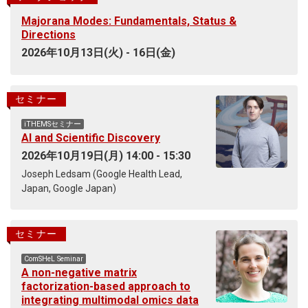
Majorana Modes: Fundamentals, Status &
Directions
2026年10月13日(火) - 16日(金)
セミナー
iTHEMSセミナー
AI and Scientific Discovery
2026年10月19日(月) 14:00 - 15:30
Joseph Ledsam (Google Health Lead,
Japan, Google Japan)
セミナー
ComSHeL Seminar
A non-negative matrix
factorization-based approach to
integrating multimodal omics data