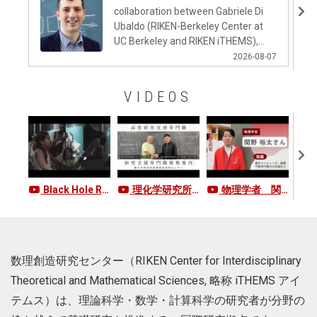
collaboration between Gabriele Di
Ubaldo (RIKEN-Berkeley Center at
UC Berkeley and RIKEN iTHEMS),
Jan Boruch (University of California,
2026-08-07
Berkeley, US), Felix M. Haehl
(University of Southampton, UK),
VIDEOS
Eric Perlmutter (Université Paris-
Saclay and Institut des Hautes
このコンテンツをスキップして次のコンテンツへ
Études Scientifiques, France), and
Moshe Rozali (University of British
Columbia, Canada) published the
new study in <em>Physical Review
Black Hole Recorder in EXPO2025：大阪・関西万博「エンタングル・モーメント ―［量子・海・宇宙］× 芸術」展示ムービー
Letters</em>. Random matrix
理化学研究所 数理創造研究センター 高度研究支援専門職／研究支援専門職募集案内
物理学者 関野裕太さんインタビュー【PARTⅡ】
物理
theory provides a universal
description of chaos in quantum
systems, capturing statistical
patterns among energy levels
数理創造研究センター（RIKEN Center for Interdisciplinary
without requiring knowledge of
microscopic details. The new
Theoretical and Mathematical Sciences, 略称 iTHEMS アイ
challenge addressed is its extension
テムス）は、理論科学・数学・計算科学の研究者が分野の
to 2D Conformal Field Theories and