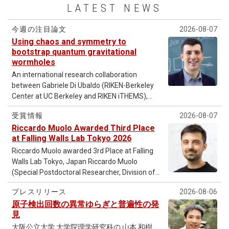
LATEST NEWS
今週の注目論文
2026-08-07
Using chaos and symmetry to
bootstrap quantum gravitational
wormholes
An international research collaboration
between Gabriele Di Ubaldo (RIKEN-Berkeley
Center at UC Berkeley and RIKEN iTHEMS),
Jan Boruch (University of California, Berkeley,
受賞情報
2026-08-07
US), Felix M. Haehl (University of
Riccardo Muolo Awarded Third Place
Southampton, UK), Eric Perlmutter (Université
at Falling Walls Lab Tokyo 2026
Paris-Saclay and Institut des Hautes Études
Scientifiques, France), and Moshe Rozali
Riccardo Muolo awarded 3rd Place at Falling
(University of British Columbia, Canada)
Walls Lab Tokyo, Japan Riccardo Muolo
published the new study in
Physical Review
(Special Postdoctoral Researcher, Division of
Letters
. Random matrix theory provides a
Fundamental Mathematical Science, iTHEMS)
プレスリリース
2026-08-06
universal description of chaos in quantum
took part in the Falling Walls Lab Tokyo, Japan,
systems, capturing statistical patterns among
原子検出回数の異常ゆらぎと普遍性の発
held on 28 July 2026 at Shibuya Sakura
見
energy levels without requiring knowledge of
Stage, and was awarded 3rd Place by the jury.
microscopic details. The new challenge
The Falling Walls Lab is an international pitch
大阪公立大学 大学院理学研究科の 山本 和樹