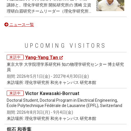
addressed is its extension to 2D Conformal
and science-communication competition
講師と、理化学研究所 開拓研究所の 濱崎 立資
Field Theories and their holographically dual
hosted by the Falling Walls Foundation, a
理研白眉研究チームリーダー（理化学研究所
3D quantum gravity via the AdS₃/CFT₂
Berlin-based non-profit founded in 2009 on
数理創造研究センター 上級研究員）は、多数
correspondence. In the AdS₃/CFT₂
the twentieth anniversary of the fall of the
の原子からなる量子多体系を連続的に測定し
ニュース一覧
correspondence, quantum gravity in a three-
Berlin Wall. The Foundation channels the spirit
た際に、原子の検出回数のゆらぎが、測定の
dimensional negatively curved spacetime is
of that night to ask a recurring question —
強さによって大きく変化することを理論的に
encoded in a two-dimensional conformal field
which are the next walls to fall in science and
明らかにしました。 測定が弱い場合には、原
UPCOMING VISITORS
theory on its boundary. The key difference is
society — and works to make breakthrough
子の検出回数は標準的なゆらぎを示す一方
modular invariance
, a symmetry stating that
ideas accessible across borders and
で、測定が強い場合には、通常よりも大きな
Yang-Yang Tan
来訪中
a theory on a 2D torus is invariant under
disciplines. Open to students and early-career
「異常ゆらぎ」が現れることを発見しまし
東京大学 大学院理学系研究科 知の物理学研究センター 博士研究
modular transformations, which imposes
professionals of all disciplines and
た。 詳細は大阪公立大学のホームぺ―ジをご
員
stringent constraints and a rigid
nationalities, the Lab invites participants to
覧ください。
期間: 2026年5月1日(金) - 2027年4月30日(金)
mathematical structure, seemingly
pitch their research, business model, or
来訪場所: 理化学研究所 和光キャンパス 研究本館
incompatible with quantum chaos and
innovative idea in just three minutes, in front
random matrix theory. Building on the 2023
of their peers and a jury from academia and
Victor Kawasaki-Borruat
来訪中
work of Di Ubaldo and Perlmutter,
business. Academic institutions around the
Doctoral Student, Doctoral Program in Electrical Engineering,
“AdS₃/RMT₂ duality”, the researchers
world are invited to host their own Falling
École Polytechnique Fédérale de Lausanne (EPFL), Switzerland
developed a general, nonperturbative
Walls Lab and send their winners to the Falling
期間: 2026年8月3日(月) - 9月4日(金)
framework called RMT₂ that uplifts the
Walls Lab Finale in Berlin, where the Finalists
来訪場所: 理化学研究所 和光キャンパス 研究本館
correlations of any random matrix model into
compete for the title of Breakthrough Winner
fully modular-invariant quantities. The team
in the Emerging Talents category and the
舘石 和香葉