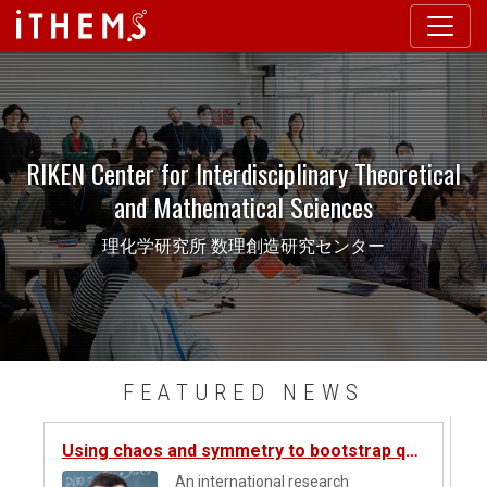
このページの本文に移動する
RIKEN Center for Interdisciplinary Theoretical
and Mathematical Sciences
理化学研究所 数理創造研究センター
このコンテンツをスキップして次のコンテンツへ
FEATURED NEWS
Using chaos and symmetry to bootstrap quantum gravitational wormholes
An international research