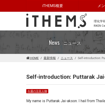
このページの本文に移動する
iTHEMS概要
メ
理化学
RIKEN Cen
News
ニュース
HOME
最新情報
ニュース
Self-introduction: P
Self-introduction: Puttarak Ja
今週の注目人物
My name is Puttarak Jai-akson. I hail from Thail