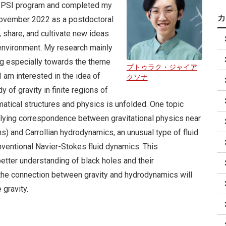
he PSI program and completed my
 November 2022 as a postdoctoral
, share, and cultivate new ideas
y environment. My research mainly
ing especially towards the theme
プトゥラク・ジャイア
I am interested in the idea of
クソナ
 of gravity in finite regions of
tical structures and physics is unfolded. One topic
rlying correspondence between gravitational physics near
ns) and Carrollian hydrodynamics, an unusual type of fluid
nventional Navier-Stokes fluid dynamics. This
better understanding of black holes and their
 the connection between gravity and hydrodynamics will
 gravity.