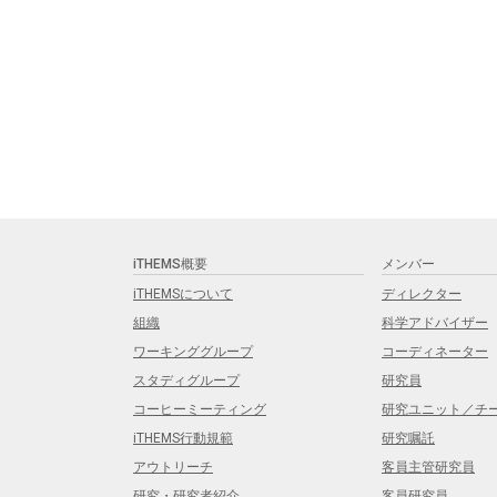
iTHEMS概要
メンバー
iTHEMSについて
ディレクター
組織
科学アドバイザー
ワーキンググループ
コーディネーター
スタディグループ
研究員
コーヒーミーティング
研究ユニット／チ
iTHEMS行動規範
研究嘱託
アウトリーチ
客員主管研究員
研究・研究者紹介
客員研究員