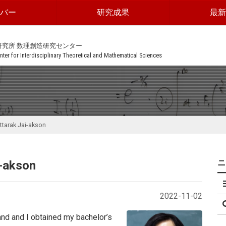
ンバー
研究成果
最新
研究所 数理創造研究センター
ter for Interdisciplinary Theoretical and Mathematical Sciences
uttarak Jai-akson
i-akson
2022-11-02
and and I obtained my bachelor’s