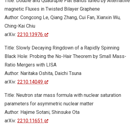
Title: Double and Quadruple Flat Bands tuned by Alternative
magnetic Fluxes in Twisted Bilayer Graphene
Author: Congcong Le, Qiang Zhang, Cui Fan, Xianxin Wu,
Ching-Kai Chiu
arXiv:
2210.13976
Title: Slowly Decaying Ringdown of a Rapidly Spinning
Black Hole: Probing the No-Hair Theorem by Small Mass-
Ratio Mergers with LISA
Author: Naritaka Oshita, Daichi Tsuna
arXiv:
2210.14049
Title: Neutron star mass formula with nuclear saturation
parameters for asymmetric nuclear matter
Author: Hajime Sotani, Shinsuke Ota
arXiv:
2210.11651