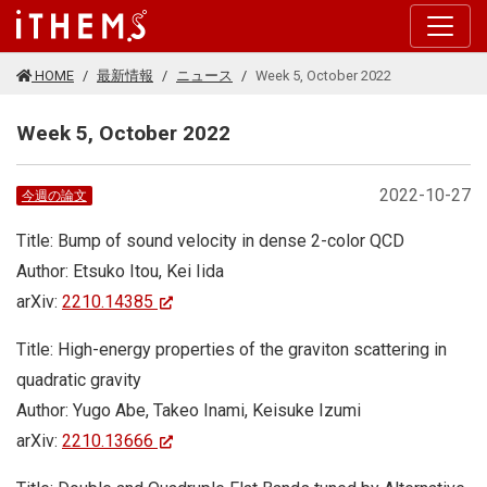
このページの本文に移動する
HOME
最新情報
ニュース
Week 5, October 2022
Week 5, October 2022
2022-10-27
今週の論文
Title: Bump of sound velocity in dense 2-color QCD
Author: Etsuko Itou, Kei Iida
arXiv:
2210.14385
Title: High-energy properties of the graviton scattering in
quadratic gravity
Author: Yugo Abe, Takeo Inami, Keisuke Izumi
arXiv:
2210.13666