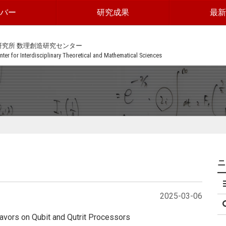
ンバー
研究成果
最新
研究所 数理創造研究センター
ter for Interdisciplinary Theoretical and Mathematical Sciences
2025-03-06
Flavors on Qubit and Qutrit Processors