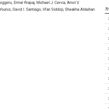
ggero, Ermal Rrapaj, Michael J. Cervia, Amol V.
Younis, David I. Santiago, Irfan Siddiqi, Sheakha Aldaihan