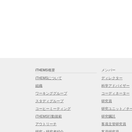
iTHEMS概要
メンバー
iTHEMSについて
ディレクター
組織
科学アドバイザー
ワーキンググループ
コーディネーター
スタディグループ
研究員
コーヒーミーティング
研究ユニット／チ
iTHEMS行動規範
研究嘱託
アウトリーチ
客員主管研究員
研究・研究者紹介
客員研究員