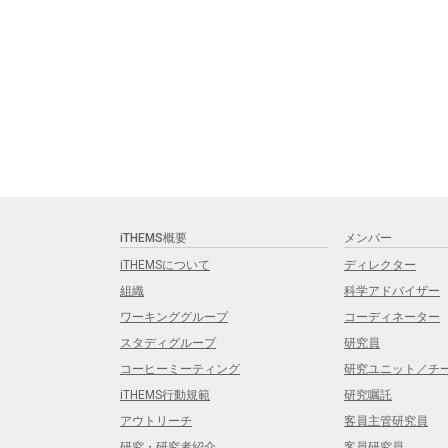
iTHEMS概要
メンバー
iTHEMSについて
ディレクター
組織
科学アドバイザー
ワーキンググループ
コーディネーター
スタディグループ
研究員
コーヒーミーティング
研究ユニット／チ
iTHEMS行動規範
研究嘱託
アウトリーチ
客員主管研究員
研究・研究者紹介
客員研究員